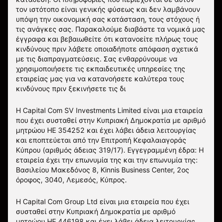
τον ιστότοπο είναι γενικής φύσεως και δεν λαμβάνουν
υπόψη την οικονομική σας κατάσταση, τους στόχους ή
τις ανάγκες σας. Παρακαλούμε διαβάστε τα νομικά μας
έγγραφα και βεβαιωθείτε ότι κατανοείτε πλήρως τους
κινδύνους πριν λάβετε οποιαδήποτε απόφαση σχετικά
με τις διαπραγματεύσεις. Σας ενθαρρύνουμε να
χρησιμοποιήσετε τις εκπαιδευτικές υπηρεσίες της
εταιρείας μας για να κατανοήσετε καλύτερα τους
κινδύνους πριν ξεκινήσετε τις δι
Η Capital Com SV Investments Limited είναι μια εταιρεία
που έχει συσταθεί στην Κυπριακή Δημοκρατία με αριθμό
μητρώου HE 354252 και έχει λάβει άδεια λειτουργίας
και εποπτεύεται από την Επιτροπή Κεφαλαιαγοράς
Κύπρου (αριθμός άδειας 319/17). Εγγεγραμμένη έδρα: Η
εταιρεία έχει την επωνυμία της και την επωνυμία της:
Βασιλείου Μακεδόνος 8, Kinnis Business Center, 2ος
όροφος, 3040, Λεμεσός, Κύπρος.
Η Capital Com Group Ltd είναι μια εταιρεία που έχει
συσταθεί στην Κυπριακή Δημοκρατία με αριθμό
μητρώου ΗΕ 446198 και έχει λάβει άδεια λειτουργίας