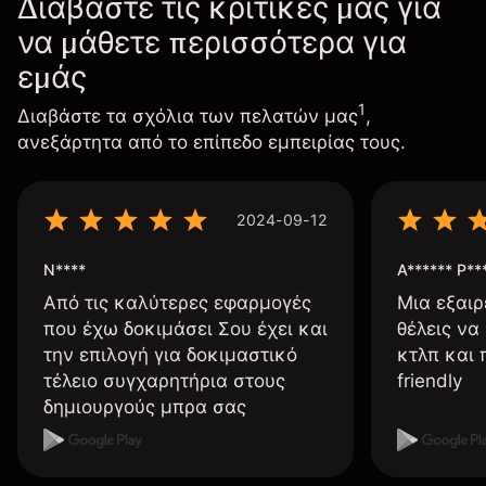
Διαβάστε τις κριτικές μας για
να μάθετε περισσότερα για
εμάς
1
Διαβάστε τα σχόλια των πελατών μας
,
ανεξάρτητα από το επίπεδο εμπειρίας τους.
2024-09-12
N****
A****** P**
Από τις καλύτερες εφαρμογές
Μια εξαιρ
που έχω δοκιμάσει Σου έχει και
θέλεις να
την επιλογή για δοκιμαστικό
κτλπ και 
τέλειο συγχαρητήρια στους
friendly
δημιουργούς μπρα σας