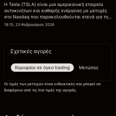
Η Tesla (TSLA) είναι μια αμερικανική εταιρεία
αυτοκινήτων και καθαρής ενέργειας με μετοχές
στο Nasdaq που παρακολουθούνται στενά για την
απόδοση κερδών, τα δεδομένα παραδόσεων και
18:15, 23 Φεβρουάριος 2026
τις εξελίξεις στην τεχνολογία και την παραγωγή.
Σχετικές αγορές
Κορυφαία σε όγκο trading
Μετώπες
Μεγ
Οι τιμές των μετοχών είναι ενδεικτικές και μπορεί να
διαφέρουν από τις live τιμές της αγοράς.