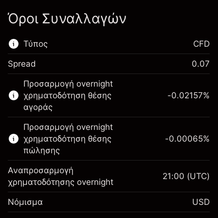
Όροι Συναλλαγών
Τύπος
CFD
Spread
0.07
Αυτή η χρηματοπιστωτική αγορά είναι
Προσαρμογή overnight
διαθέσιμη για διαπραγμάτευση CFD.
χρηματοδότηση θέσης
-0.02157
%
Μάθετε περισσότερα σχετικά με:
αγοράς
CFDs
Προσαρμογή overnight
χρηματοδότηση θέσης
-0.00065
%
πώλησης
Αναπροσαρμογή
21:00
(UTC)
χρηματοδότησης overnight
Περιθώριο. Η επένδυσή
$1,000.00
Νόμισμα
USD
σας