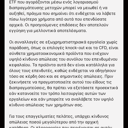
ETF που αγοράζονται μέσω ενός λογαριασμού
διαπραγμάτευσης μετοχών μπορεί να μειωθεί ή να
αυξηθεί, πράγμα που σημαίνει ότι ενδέχεται να λάβετε
πίσω λιγότερα χρήματα από αυτά που επενδύσατε
αρχικά. Οι προηγούμενες επιδόσεις δεν αποτελούν
εγγύηση για μελλοντικά αποτελέσματα.
Οι συναλλαγές σε εξωχρηματιστηριακά εργαλεία χωρίς
παράδοση, όπως οι επιλογές knock-out και τα CFD, είναι
σύνθετα χρηματοοικονομικά προϊόντα που ενέχουν
υψηλό κίνδυνο απώλειας του συνόλου του επενδυμένου
κεφαλαίου. Τα προϊόντα αυτά δεν είναι κατάλληλα για
όλους τους επενδυτές, καθώς ενδέχεται να οδηγήσουν
τόσο σε κέρδη όσο και σε σημαντικές απώλειες. Πριν
ξεκινήσετε να πραγματοποιείτε αυτού του είδους τις
διαπραγματεύσεις, θα πρέπει να εξετάσετε προσεκτικά
εάν κατανοείτε τον τρόπο λειτουργίας αυτών των
εργαλείων και εάν μπορείτε να αναλάβετε τον υψηλό
κίνδυνο απώλειας των χρημάτων σας.
Για τους επαγγελματίες πελάτες, υπάρχει κίνδυνος
απώλειας ποσού μεγαλύτερου από την αρχική
κατάθεση. Οι πληροφορίες που περιέχονται σε αυτόν