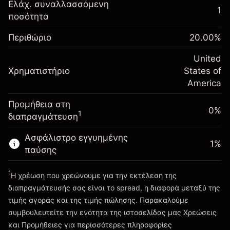
Αναπροσαρμογή
Ελάχ. συναλλασσόμενη
1
-0.021568
χρηματοδότησης κατά
ποσότητα
Περιθώριο. Η επένδυσή
$1,000.00
%
τη διάρκεια της νύχτας
σας
(-$1.08)
Χρεώσεις από την πλήρη αξία
Περιθώριο
20.00
%
Αναπροσαρμογή
της θέσης
-0.000654
χρηματοδότησης κατά
United
Μέγεθος διαπραγμάτευσης με μόχλευση
%
Χρηματιστήριο
τη διάρκεια της νύχτας
States of
~
$5,000.00
(-$0.03)
Χρεώσεις από την πλήρη αξία
America
Χρήματα από μόχλευση ~
$4,000.00
της θέσης
Προμήθεια στη
Μέγεθος διαπραγμάτευσης με μόχλευση
0%
1
διαπραγμάτευση
Πηγαίνετε στην πλατφόρμα
~
$5,000.00
Χρήματα από μόχλευση ~
$4,000.00
Ασφάλιστρο εγγυημένης
1
%
παύσης
Πηγαίνετε στην πλατφόρμα
1
Η χρέωση που χρεώνουμε για την εκτέλεση της
διαπραγμάτευσής σας είναι το spread, η διαφορά μεταξύ της
τιμής αγοράς και της τιμής πώλησης. Παρακαλούμε
συμβουλευτείτε την ενότητα της ιστοσελίδας μας
Χρεώσεις
Χρεώσεις και Τέλη
και Προμήθειες
για περισσότερες πληροφορίες