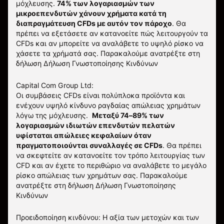
μόχλευσης.
74% των λογαριασμών των
μικροεπενδυτών χάνουν χρήματα κατά τη
διαπραγμάτευση CFDs με αυτόν τον πάροχο
.
Θα
πρέπει να εξετάσετε αν κατανοείτε πώς λειτουργούν τα
CFDs και αν μπορείτε να αναλάβετε το υψηλό ρίσκο να
χάσετε τα χρήματά σας. Παρακαλούμε ανατρέξτε στη
δήλωση
Δήλωση Γνωστοποίησης Κινδύνων
Capital Com Group Ltd:
Οι συμβάσεις CFDs είναι πολύπλοκα προϊόντα και
ενέχουν υψηλό κίνδυνο ραγδαίας απώλειας χρημάτων
λόγω της μόχλευσης.
Μεταξύ 74–89% των
λογαριασμών ιδιωτών επενδυτών πελατών
υφίσταται απώλειες κεφαλαίων όταν
πραγματοποιούνται συναλλαγές σε CFDs
. Θα πρέπει
να σκεφτείτε αν κατανοείτε τον τρόπο λειτουργίας των
CFD και αν έχετε το περιθώριο να αναλάβετε το μεγάλο
ρίσκο απώλειας των χρημάτων σας.
Παρακαλούμε
ανατρέξτε στη δήλωση
Δήλωση Γνωστοποίησης
Κινδύνων
Προειδοποίηση κινδύνου: Η αξία των μετοχών και των