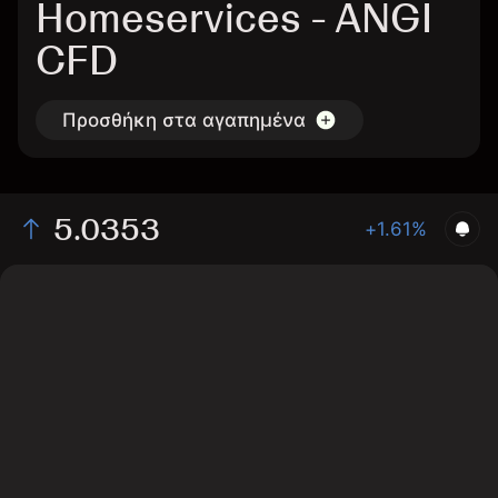
Homeservices - ANGI
CFD
Προσθήκη στα αγαπημένα
5.0353
+1.61%
The chart shows the ANGI stock price data over the
last 1 day, with a current price of 5.0353, a high of
5.0047, and a low of 4.9447.