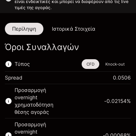
είναι ενδεικτικές και μπορεί να διαφέρουν από τις live
τιμές της αγοράς.
Περίληψη
Ιστορικά Στοιχεία
Όροι Συναλλαγών
Τύπος
CFD
Knock-out
Spread
0.0506
Αυτό το χρηματοοικονομικό εργαλείο είναι
Προσαρμογή
διαθέσιμο για διαπραγμάτευση μέσω CFDs
overnight
και Knock-outs.
-0.02154
%
χρηματοδότηση
Μάθετε περισσότερα σχετικά με:
θέσης αγοράς
CFDs
Προσαρμογή
Knock-outs
overnight
-0.00068
%