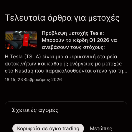
Τελευταία άρθρα για μετοχές
Πρόβλεψη μετοχής Tesla:
Μπορούν τα κέρδη Q1 2026 να
ανεβάσουν τους στόχους;
Η Tesla (TSLA) είναι μια αμερικανική εταιρεία
αυτοκινήτων και καθαρής ενέργειας με μετοχές
στο Nasdaq που παρακολουθούνται στενά για την
απόδοση κερδών, τα δεδομένα παραδόσεων και
18:15, 23 Φεβρουάριος 2026
τις εξελίξεις στην τεχνολογία και την παραγωγή.
Σχετικές αγορές
Κορυφαία σε όγκο trading
Μετώπες
Μεγ