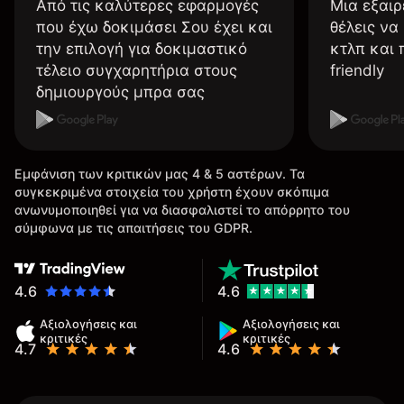
Από τις καλύτερες εφαρμογές
Μια εξαιρ
που έχω δοκιμάσει Σου έχει και
θέλεις να
την επιλογή για δοκιμαστικό
κτλπ και 
τέλειο συγχαρητήρια στους
friendly
δημιουργούς μπρα σας
Εμφάνιση των κριτικών μας 4 & 5 αστέρων. Τα
συγκεκριμένα στοιχεία του χρήστη έχουν σκόπιμα
ανωνυμοποιηθεί για να διασφαλιστεί το απόρρητο του
σύμφωνα με τις απαιτήσεις του GDPR.
4.6
4.6
Αξιολογήσεις και
Αξιολογήσεις και
κριτικές
κριτικές
4.7
4.6