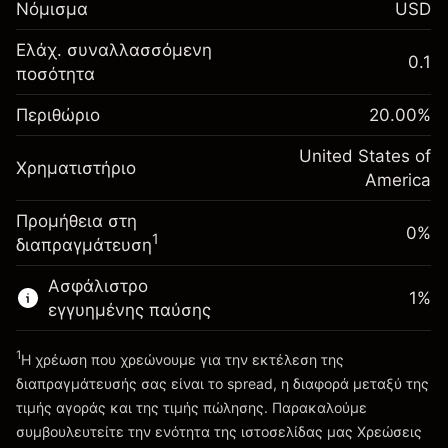
Νόμισμα
USD
-0.021568
χρηματοδότησης κατά
%
τη διάρκεια της νύχτας
Ελάχ. συναλλασσόμενη
Περιθώριο. Η επένδυσή
0.1
$1,000.00
(-$1.08)
Χρεώσεις από την πλήρη αξία
ποσότητα
σας
της θέσης
Αναπροσαρμογή
Περιθώριο
Μέγεθος διαπραγμάτευσης με μόχλευση
20.00
%
-0.000654
χρηματοδότησης κατά
~
$5,000.00
%
τη διάρκεια της νύχτας
United States of
Χρήματα από μόχλευση ~
$4,000.00
Χρηματιστήριο
(-$0.03)
Χρεώσεις από την πλήρη αξία
America
της θέσης
Προμήθεια στη
Πηγαίνετε στην πλατφόρμα
Μέγεθος διαπραγμάτευσης με μόχλευση
0%
1
διαπραγμάτευση
~
$5,000.00
Χρήματα από μόχλευση ~
$4,000.00
Ασφάλιστρο
1
%
εγγυημένης παύσης
Πηγαίνετε στην πλατφόρμα
1
Η χρέωση που χρεώνουμε για την εκτέλεση της
διαπραγμάτευσής σας είναι το spread, η διαφορά μεταξύ της
τιμής αγοράς και της τιμής πώλησης. Παρακαλούμε
συμβουλευτείτε την ενότητα της ιστοσελίδας μας
Χρεώσεις
Χρεώσεις και Τέλη