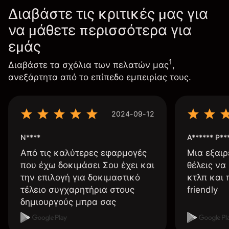
Διαβάστε τις κριτικές μας για
να μάθετε περισσότερα για
εμάς
1
Διαβάστε τα σχόλια των πελατών μας
,
ανεξάρτητα από το επίπεδο εμπειρίας τους.
2024-09-12
N****
A****** P**
Από τις καλύτερες εφαρμογές
Μια εξαιρ
που έχω δοκιμάσει Σου έχει και
θέλεις να
την επιλογή για δοκιμαστικό
κτλπ και 
τέλειο συγχαρητήρια στους
friendly
δημιουργούς μπρα σας