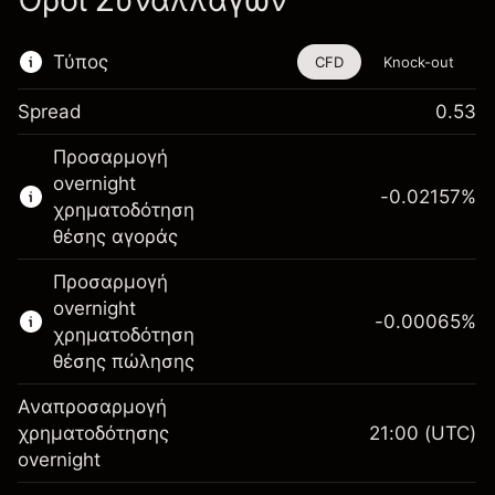
Όροι Συναλλαγών
Τύπος
CFD
Knock-out
Spread
0.53
Αυτό το χρηματοοικονομικό εργαλείο είναι
Προσαρμογή
διαθέσιμο για διαπραγμάτευση μέσω CFDs
overnight
και Knock-outs.
-0.02157
%
χρηματοδότηση
Μάθετε περισσότερα σχετικά με:
θέσης αγοράς
CFDs
Προσαρμογή
Knock-outs
overnight
-0.00065
%
χρηματοδότηση
θέσης πώλησης
Αναπροσαρμογή
Περιθώριο. Η επένδυσή
χρηματοδότησης
21:00
(UTC)
$1,000.00
σας
overnight
Αναπροσαρμογή