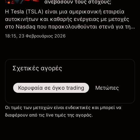
ανεβάσουν τους στόχους;
Η Tesla (TSLA) είναι μια αμερικανική εταιρεία
αυτοκινήτων και καθαρής ενέργειας με μετοχές
στο Nasdaq που παρακολουθούνται στενά για την
απόδοση κερδών, τα δεδομένα παραδόσεων και
18:15, 23 Φεβρουάριος 2026
τις εξελίξεις στην τεχνολογία και την παραγωγή.
Σχετικές αγορές
Κορυφαία σε όγκο trading
Μετώπες
Μεγ
Οι τιμές των μετοχών είναι ενδεικτικές και μπορεί να
διαφέρουν από τις live τιμές της αγοράς.