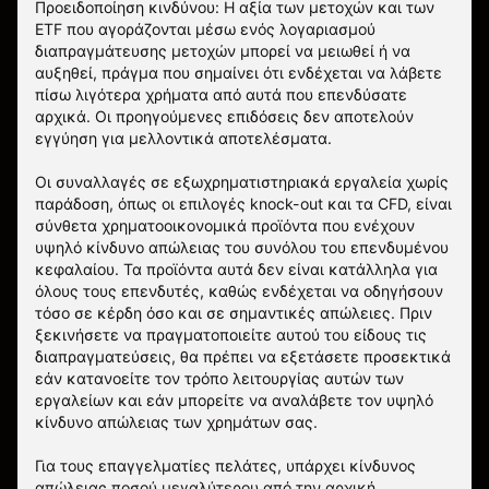
Προειδοποίηση κινδύνου: Η αξία των μετοχών και των
ETF που αγοράζονται μέσω ενός λογαριασμού
διαπραγμάτευσης μετοχών μπορεί να μειωθεί ή να
αυξηθεί, πράγμα που σημαίνει ότι ενδέχεται να λάβετε
πίσω λιγότερα χρήματα από αυτά που επενδύσατε
αρχικά. Οι προηγούμενες επιδόσεις δεν αποτελούν
εγγύηση για μελλοντικά αποτελέσματα.
Οι συναλλαγές σε εξωχρηματιστηριακά εργαλεία χωρίς
παράδοση, όπως οι επιλογές knock-out και τα CFD, είναι
σύνθετα χρηματοοικονομικά προϊόντα που ενέχουν
υψηλό κίνδυνο απώλειας του συνόλου του επενδυμένου
κεφαλαίου. Τα προϊόντα αυτά δεν είναι κατάλληλα για
όλους τους επενδυτές, καθώς ενδέχεται να οδηγήσουν
τόσο σε κέρδη όσο και σε σημαντικές απώλειες. Πριν
ξεκινήσετε να πραγματοποιείτε αυτού του είδους τις
διαπραγματεύσεις, θα πρέπει να εξετάσετε προσεκτικά
εάν κατανοείτε τον τρόπο λειτουργίας αυτών των
εργαλείων και εάν μπορείτε να αναλάβετε τον υψηλό
κίνδυνο απώλειας των χρημάτων σας.
Για τους επαγγελματίες πελάτες, υπάρχει κίνδυνος
απώλειας ποσού μεγαλύτερου από την αρχική