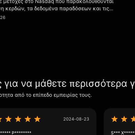
ε μετοχές στο Nasdaq που παρακολουθούνται
ση κερδών, τα δεδομένα παραδόσεων και τις
λογία και την παραγωγή.
026
ς για να μάθετε περισσότερα 
ρτητα από το επίπεδο εμπειρίας τους.
2024-08-23
***** P********
S*** X*****