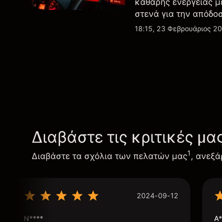
καθαρής ενέργειας μ
στενά για την απόδο
εξελίξεις στην τεχνο
18:15, 23 Φεβρουάριος 2
Διαβάστε τις κριτικές μα
1
Διαβάστε τα σχόλια των πελατών μας
, ανεξά
2024-09-12
N****
A*