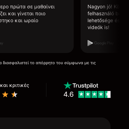
τερο πρώτα σε μαθαίνει
Nagyon jó! Könnyű
ζει και γίνεται ποιο
felhasználó barát
στηκο και ωραίο
lehetősége és, h
videók is!
α διασφαλιστεί το απόρρητο του σύμφωνα με τις
και κριτικές
4.6