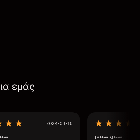
για εμάς
2024-04-16
****
L***** M****