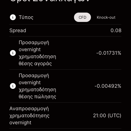
Τύπος
CFD
Knock-out
Spread
0.08
Αυτό το χρηματοοικονομικό εργαλείο είναι
Προσαρμογή
διαθέσιμο για διαπραγμάτευση μέσω CFDs και
overnight
Knock-outs.
-0.01731
%
χρηματοδότηση
Μάθετε περισσότερα σχετικά με:
θέσης αγοράς
CFDs
Προσαρμογή
Knock-outs
overnight
-0.00492
%
χρηματοδότηση
θέσης πώλησης
Αναπροσαρμογή
Περιθώριο. Η επένδυσή
χρηματοδότησης
21:00
(UTC)
€1,000.00
σας
overnight