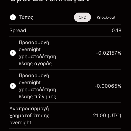
Τύπος
CFD
Knock-out
Spread
0.18
Αυτό το χρηματοοικονομικό εργαλείο είναι
Προσαρμογή
διαθέσιμο για διαπραγμάτευση μέσω CFDs και
overnight
Knock-outs.
-0.02157
%
χρηματοδότηση
Μάθετε περισσότερα σχετικά με:
θέσης αγοράς
CFDs
Προσαρμογή
Knock-outs
overnight
-0.00065
%
χρηματοδότηση
θέσης πώλησης
Αναπροσαρμογή
Περιθώριο. Η επένδυσή
χρηματοδότησης
21:00
(UTC)
$1,000.00
σας
overnight