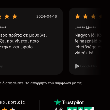
2024-04-16
****
L***** M****
τερο πρώτα σε μαθαίνει
Nagyon jó! Könnyű
ζει και γίνεται ποιο
felhasználó barát
στηκο και ωραίο
lehetősége és, h
videók is!
α διασφαλιστεί το απόρρητο του σύμφωνα με τις
και κριτικές
4.6