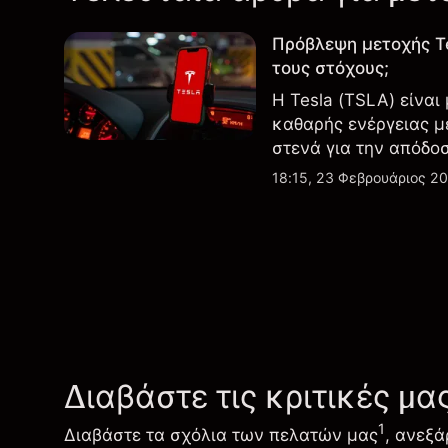
Πρόβλεψη μετοχής T
τους στόχους;
Η Tesla (TSLA) είναι
καθαρής ενέργειας μ
στενά για την απόδο
εξελίξεις στην τεχνο
18:15, 23 Φεβρουάριος 2
Διαβάστε τις κριτικές μα
1
Διαβάστε τα σχόλια των πελατών μας
, ανεξά