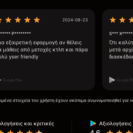
2024-08-23
***** P********
S*** X*****
ια εξαιρετική εφαρμογή αν θέλεις
Ότι καλύ
α μάθεις από μετοχές κτλπ και πάρα
μετά αρχί
ολύ yser friendly
διασκέδα
ιμένα στοιχεία του χρήστη έχουν σκόπιμα ανωνυμοποιηθεί για ν
ολογήσεις και κριτικές
Αξιολογήσεις 
4.6