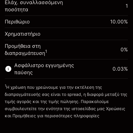
Αναπροσαρμογή
Ελάχ. συναλλασσόμενη
1
-0.01096
χρηματοδότησης κατά
ποσότητα
Περιθώριο. Η επένδυσή
$1,000.00
%
τη διάρκεια της νύχτας
σας
(-$1.10)
Χρεώσεις από την πλήρη αξία
Περιθώριο
10.00
%
Αναπροσαρμογή
της θέσης
-0.01096
Χρηματιστήριο
χρηματοδότησης κατά
Μέγεθος διαπραγμάτευσης με μόχλευση
%
τη διάρκεια της νύχτας
~
$10,000.00
Προμήθεια στη
(-$1.10)
Χρεώσεις από την πλήρη αξία
0%
Χρήματα από μόχλευση ~
$9,000.00
1
διαπραγμάτευση
της θέσης
Μέγεθος διαπραγμάτευσης με μόχλευση
Ασφάλιστρο εγγυημένης
Πηγαίνετε στην πλατφόρμα
0.03
%
~
$10,000.00
παύσης
Χρήματα από μόχλευση ~
$9,000.00
1
Η χρέωση που χρεώνουμε για την εκτέλεση της
διαπραγμάτευσής σας είναι το spread, η διαφορά μεταξύ της
Πηγαίνετε στην πλατφόρμα
τιμής αγοράς και της τιμής πώλησης. Παρακαλούμε
συμβουλευτείτε την ενότητα της ιστοσελίδας μας
Χρεώσεις
Χρεώσεις και Τέλη
και Προμήθειες
για περισσότερες πληροφορίες