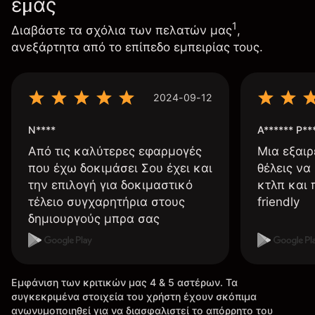
εμάς
1
Διαβάστε τα σχόλια των πελατών μας
,
ανεξάρτητα από το επίπεδο εμπειρίας τους.
2024-09-12
N****
A****** P**
Από τις καλύτερες εφαρμογές
Μια εξαιρ
που έχω δοκιμάσει Σου έχει και
θέλεις να
την επιλογή για δοκιμαστικό
κτλπ και 
τέλειο συγχαρητήρια στους
friendly
δημιουργούς μπρα σας
Εμφάνιση των κριτικών μας 4 & 5 αστέρων. Τα
συγκεκριμένα στοιχεία του χρήστη έχουν σκόπιμα
ανωνυμοποιηθεί για να διασφαλιστεί το απόρρητο του