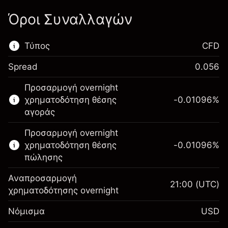
Όροι Συναλλαγών
Τύπος
CFD
Spread
0.056
Αυτή η χρηματοπιστωτική αγορά είναι
Προσαρμογή overnight
διαθέσιμη για διαπραγμάτευση CFD.
χρηματοδότηση θέσης
-0.01096
%
Μάθετε περισσότερα σχετικά με:
αγοράς
CFDs
Προσαρμογή overnight
χρηματοδότηση θέσης
-0.01096
%
πώλησης
Αναπροσαρμογή
21:00
(UTC)
χρηματοδότησης overnight
Περιθώριο. Η επένδυσή
$1,000.00
Νόμισμα
USD
σας