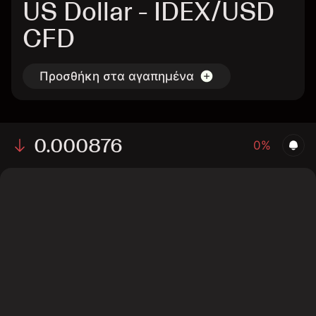
US Dollar - IDEX/USD
CFD
Προσθήκη στα αγαπημένα
0.000876
0%
The chart displays the IDEX/USD price data over the
last 1 day, with a current rate of 0.000876, a high of
0.00098, and a low of 0.00083.