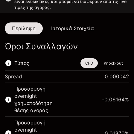
είναι ενδεικτικές και μπορεί να διαφέρουν από τις live
τιμές της αγοράς.
Περίληψη
Ιστορικά Στοιχεία
Όροι Συναλλαγών
Τύπος
CFD
Knock-out
Spread
0.000042
Αυτό το χρηματοοικονομικό εργαλείο είναι
Προσαρμογή
διαθέσιμο για διαπραγμάτευση μέσω CFDs
overnight
και Knock-outs.
-0.06164
%
χρηματοδότηση
Μάθετε περισσότερα σχετικά με:
θέσης αγοράς
CFDs
Προσαρμογή
Knock-outs
overnight
0.01370
%