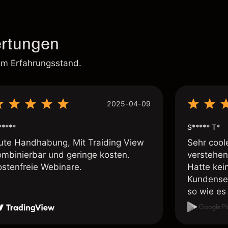
rtungen
em Erfahrungsstand.
2025-04-09
*****
S***** T*
ute Handhabung, Mit Traiding View
Sehr cool
ombinierbar und geringe kosten.
verstehen
ostenfreie Webinare.
Hatte kei
Kundenser
so wie es 
weiteremp