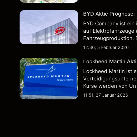
BYD Aktie Prognose: K
BYD Company ist ein i
auf Elektrofahrzeuge 
Fahrzeugproduktion, 
inländischen und inte
12:36, 5 Februar 2026
Lockheed Martin Akti
Lockheed Martin ist 
Verteidigungsunterne
Kurse werden von Un
Vertragsaktivitäten 
11:51, 27 Januar 2026
beeinflusst.