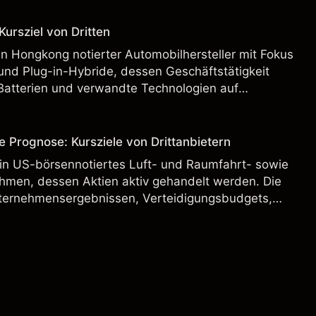
ursziel von Dritten
n Hongkong notierter Automobilhersteller mit Fokus
und Plug-in-Hybride, dessen Geschäftstätigkeit
Batterien und verwandte Technologien auf
rnationalen Märkten umfasst.
e Prognose: Kursziele von Drittanbietern
ein US-börsennotiertes Luft- und Raumfahrt- sowie
hmen, dessen Aktien aktiv gehandelt werden. Die
ternehmensergebnissen, Verteidigungsbudgets,
und den allgemeinen Aktienmärktbedingungen