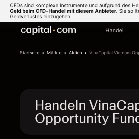
CFDs sind komplexe Instrumente und aufgrund des Heb
Geld beim CFD-Handel mit diesem Anbieter.
Sie soll
Geldverlustes einzugehen.
Handel
Startseite
Märkte
Aktien
VinaCapital Vietnam Op
Handeln VinaCap
Opportunity Fun