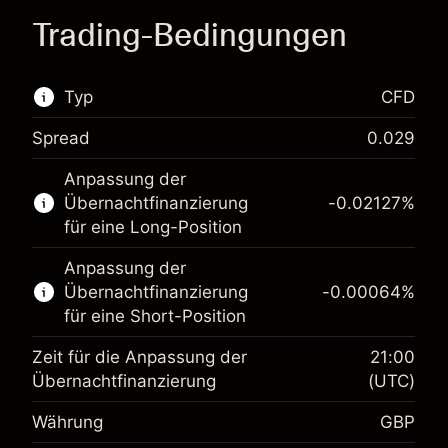
Trading-Bedingungen
Typ
CFD
Spread
0.029
Dieser Finanzmarkt steht für das CFD-Trading
Anpassung der
zur Verfügung.
Übernachtfinanzierung
-0.02127
%
Erfahren Sie mehr über:
für eine Long-Position
CFDs
Anpassung der
Übernachtfinanzierung
-0.00064
%
für eine Short-Position
Zeit für die Anpassung der
21:00
Übernachtfinanzierung
(UTC)
Währung
GBP
Margin. Ihre Investition
£1,000.00