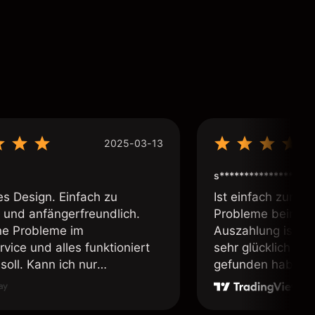
2025-03-13
s****************
es Design. Einfach zu
Ist einfach zum b
 und anfängerfreundlich.
Probleme beim Ei
ne Probleme im
Auszahlung ist ei
vice und alles funktioniert
sehr glücklich das
soll. Kann ich nur
gefunden habe. I
fehlen.
weiter meine Freu