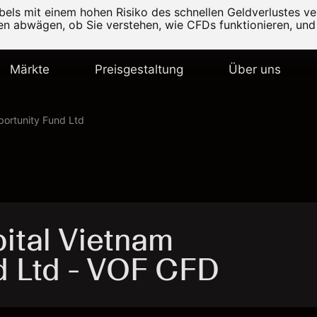
els mit einem hohen Risiko des schnellen Geldverlustes v
ten abwägen, ob Sie verstehen, wie CFDs funktionieren, und 
Märkte
Preisgestaltung
Über uns
portunity Fund Ltd
ital Vietnam
d Ltd - VOF CFD