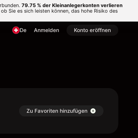
erbunden.
79.75 % der Kleinanlegerkonten verlieren
ob Sie es sich leisten können, das hohe Risiko des
De
Anmelden
Konto eröffnen
Zu Favoriten hinzufügen