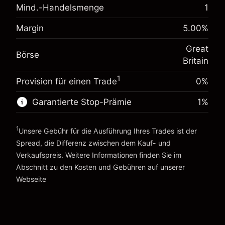
Mind.-Handelsmenge
1
Anpassung der
-0.021273
Übernachtfinanzierung
%
Margin
5.00
%
Gebühren aus fremdfinanzierten
Margin. Ihre Investition
£1,000.00
(-£4.25)
Positionswert
Great
Anpassung der
Börse
Positionsgröße mit Hebelwirkung
-0.000645
Britain
Übernachtfinanzierung
~
£20,000.00
%
Gebühren aus fremdfinanzierten
1
Geld aus Hebelwirkung ~ $
£19,000.00
Provision für einen Trade
(-£0.13)
0%
Positionswert
Positionsgröße mit Hebelwirkung
Garantierte Stop-Prämie
1
%
Zur Plattform
~
£20,000.00
Geld aus Hebelwirkung ~ $
£19,000.00
1
Unsere Gebühr für die Ausführung Ihres Trades ist der
Spread, die Differenz zwischen dem Kauf- und
Verkaufspreis. Weitere Informationen finden Sie im
Zur Plattform
Abschnitt zu den
Kosten und Gebühren
auf unserer
Kosten und Gebühren
Webseite