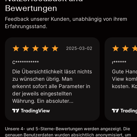
Bewertungen
Feedback unserer Kunden, unabhängig von ihrem
Erfahrungsstand.
2025-03-02
C***********
r******
Die Übersichtlichkeit lässt nichts
Gute Hand
zu wünschen übrig. Man
View komb
erkennt sofort alle Parameter in
kosten. K
der jeweils eingestellten
Währung. Ein absoluter
Pluspunkt an dieser Stelle.
Unsere 4- und 5-Sterne-Bewertungen werden angezeigt. Die
genauen Benutzerdaten wurden absichtlich anonymisiert, um