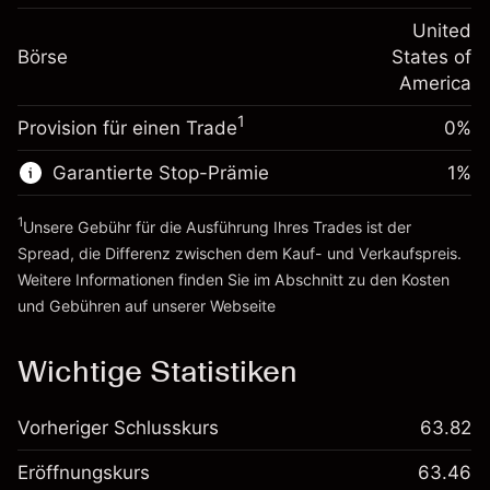
Positionswert
Anpassung der
-0.000654
Übernachtfinanzierung
United
Positionsgröße mit Hebelwirkung
%
Gebühren aus
Börse
States of
~
$20,000.00
fremdfinanzierten
(-$0.13)
America
Geld aus Hebelwirkung ~ $
$19,000.00
Positionswert
1
Provision für einen Trade
0%
Positionsgröße mit Hebelwirkung
Zur Plattform
~
$20,000.00
Garantierte Stop-Prämie
1
%
Geld aus Hebelwirkung ~ $
$19,000.00
1
Unsere Gebühr für die Ausführung Ihres Trades ist der
Zur Plattform
Spread, die Differenz zwischen dem Kauf- und Verkaufspreis.
Weitere Informationen finden Sie im Abschnitt zu den
Kosten
und Gebühren
auf unserer Webseite
Kosten und Gebühren
Wichtige Statistiken
Vorheriger Schlusskurs
63.82
Eröffnungskurs
63.46