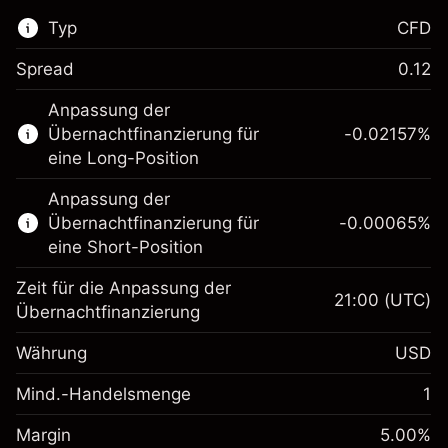
Typ
CFD
Spread
0.12
Dieser Finanzmarkt steht für das CFD-
Anpassung der
Trading zur Verfügung.
Übernachtfinanzierung für
-0.02157
%
Erfahren Sie mehr über:
eine Long-Position
CFDs
Anpassung der
Übernachtfinanzierung für
-0.00065
%
eine Short-Position
Zeit für die Anpassung der
21:00
(UTC)
Übernachtfinanzierung
Margin. Ihre Investition
$1,000.00
Währung
USD
Anpassung der
-0.021568
Übernachtfinanzierung
Mind.-Handelsmenge
1
%
Gebühren aus
Margin. Ihre Investition
$1,000.00
fremdfinanzierten
(-$4.31)
Margin
5.00
%