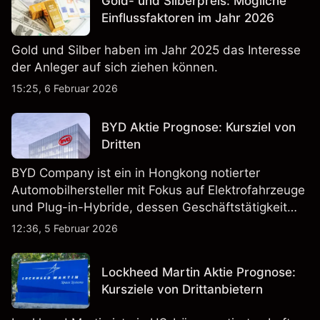
Gold- und Silberpreis: Mögliche
Einflussfaktoren im Jahr 2026
Gold und Silber haben im Jahr 2025 das Interesse
der Anleger auf sich ziehen können.
15:25, 6 Februar 2026
BYD Aktie Prognose: Kursziel von
Dritten
BYD Company ist ein in Hongkong notierter
Automobilhersteller mit Fokus auf Elektrofahrzeuge
und Plug-in-Hybride, dessen Geschäftstätigkeit
Fahrzeugproduktion, Batterien und verwandte
12:36, 5 Februar 2026
Technologien auf inländischen und internationalen
Märkten umfasst.
Lockheed Martin Aktie Prognose:
Kursziele von Drittanbietern