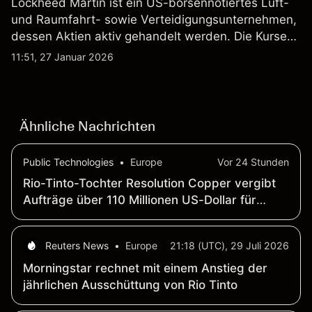
Lockheed Martin ist ein US-börsennotiertes Luft-
und Raumfahrt- sowie Verteidigungsunternehmen,
dessen Aktien aktiv gehandelt werden. Die Kurse
werden von Unternehmensergebnissen,
11:51, 27 Januar 2026
Verteidigungsbudgets, Vertragsaktivitäten und den
allgemeinen Aktienmärktbedingungen beeinflusst.
Ähnliche Nachrichten
Public Technologies
•
Europe
Vor 24 Stunden
Rio-Tinto-Tochter Resolution Copper vergibt
Aufträge über 110 Millionen US-Dollar für
Bohr- und Untertagearbeiten in Arizona
Reuters News
•
Europe
21:18 (UTC), 29 Juli 2026
Morningstar rechnet mit einem Anstieg der
jährlichen Ausschüttung von Rio Tinto