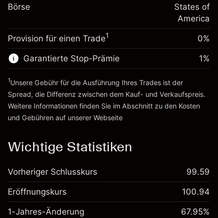
%
Gebühren aus
Börse
States of
~
$20,000.00
fremdfinanzierten
(-$0.13)
America
Geld aus Hebelwirkung ~ $
$19,000.00
Positionswert
1
Provision für einen Trade
0%
Positionsgröße mit Hebelwirkung
Zur Plattform
~
$20,000.00
Garantierte Stop-Prämie
1
%
Geld aus Hebelwirkung ~ $
$19,000.00
1
Unsere Gebühr für die Ausführung Ihres Trades ist der
Zur Plattform
Spread, die Differenz zwischen dem Kauf- und Verkaufspreis.
Weitere Informationen finden Sie im Abschnitt zu den
Kosten
und Gebühren
auf unserer Webseite
Kosten und Gebühren
Wichtige Statistiken
Vorheriger Schlusskurs
99.59
Eröffnungskurs
100.94
1-Jahres-Änderung
67.95%