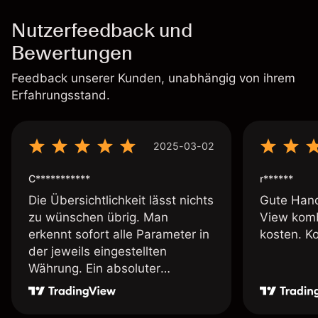
Nutzerfeedback und
Bewertungen
Feedback unserer Kunden, unabhängig von ihrem
Erfahrungsstand.
2025-03-02
C***********
r******
Die Übersichtlichkeit lässt nichts
Gute Hand
zu wünschen übrig. Man
View komb
erkennt sofort alle Parameter in
kosten. K
der jeweils eingestellten
Währung. Ein absoluter
Pluspunkt an dieser Stelle.