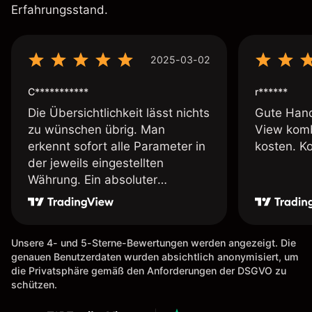
Erfahrungsstand.
2025-03-02
C***********
r******
Die Übersichtlichkeit lässt nichts
Gute Hand
zu wünschen übrig. Man
View komb
erkennt sofort alle Parameter in
kosten. K
der jeweils eingestellten
Währung. Ein absoluter
Pluspunkt an dieser Stelle.
Unsere 4- und 5-Sterne-Bewertungen werden angezeigt. Die
genauen Benutzerdaten wurden absichtlich anonymisiert, um
die Privatsphäre gemäß den Anforderungen der DSGVO zu
schützen.