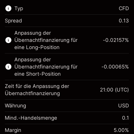
Typ
CFD
Spread
0.13
Dieser Finanzmarkt steht für das CFD-
Anpassung der
Trading zur Verfügung.
Übernachtfinanzierung für
-0.02157
%
Erfahren Sie mehr über:
eine Long-Position
CFDs
Anpassung der
Übernachtfinanzierung für
-0.00065
%
eine Short-Position
Zeit für die Anpassung der
21:00
(UTC)
Übernachtfinanzierung
Margin. Ihre Investition
$1,000.00
Währung
USD
Anpassung der
-0.021568
Übernachtfinanzierung
Mind.-Handelsmenge
0.1
%
Gebühren aus
Margin. Ihre Investition
$1,000.00
fremdfinanzierten
(-$4.31)
Margin
5.00
%