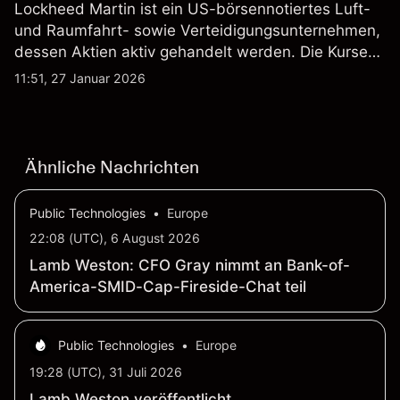
Lockheed Martin ist ein US-börsennotiertes Luft-
und Raumfahrt- sowie Verteidigungsunternehmen,
dessen Aktien aktiv gehandelt werden. Die Kurse
werden von Unternehmensergebnissen,
11:51, 27 Januar 2026
Verteidigungsbudgets, Vertragsaktivitäten und den
allgemeinen Aktienmärktbedingungen beeinflusst.
Ähnliche Nachrichten
Public Technologies
•
Europe
22:08 (UTC), 6 August 2026
Lamb Weston: CFO Gray nimmt an Bank-of-
America-SMID-Cap-Fireside-Chat teil
Public Technologies
•
Europe
19:28 (UTC), 31 Juli 2026
Lamb Weston veröffentlicht