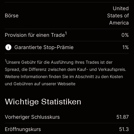
Positionswert
Anpassung der
-0.000654
Übernachtfinanzierung
United
Positionsgröße mit Hebelwirkung
%
Gebühren aus
Börse
States of
~
$20,000.00
fremdfinanzierten
(-$0.13)
America
Geld aus Hebelwirkung ~ $
$19,000.00
Positionswert
1
Provision für einen Trade
0%
Positionsgröße mit Hebelwirkung
Zur Plattform
~
$20,000.00
Garantierte Stop-Prämie
1
%
Geld aus Hebelwirkung ~ $
$19,000.00
1
Unsere Gebühr für die Ausführung Ihres Trades ist der
Zur Plattform
Spread, die Differenz zwischen dem Kauf- und Verkaufspreis.
Weitere Informationen finden Sie im Abschnitt zu den
Kosten
und Gebühren
auf unserer Webseite
Kosten und Gebühren
Wichtige Statistiken
Vorheriger Schlusskurs
51.87
Eröffnungskurs
51.3