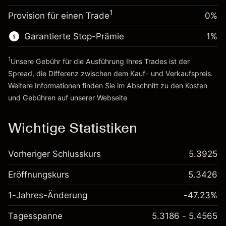
%
Gebühren aus
~
£20,000.00
1
Provision für einen Trade
0%
fremdfinanzierten
(-£0.13)
Geld aus Hebelwirkung ~ $
£19,000.00
Positionswert
Garantierte Stop-Prämie
1
%
Positionsgröße mit Hebelwirkung
Zur Plattform
~
£20,000.00
1
Unsere Gebühr für die Ausführung Ihres Trades ist der
Geld aus Hebelwirkung ~ $
£19,000.00
Spread, die Differenz zwischen dem Kauf- und Verkaufspreis.
Weitere Informationen finden Sie im Abschnitt zu den
Kosten
Zur Plattform
und Gebühren
auf unserer Webseite
Kosten und Gebühren
Wichtige Statistiken
Vorheriger Schlusskurs
5.3925
Eröffnungskurs
5.3426
1-Jahres-Änderung
-47.23%
Tagesspanne
5.3186 - 5.4565