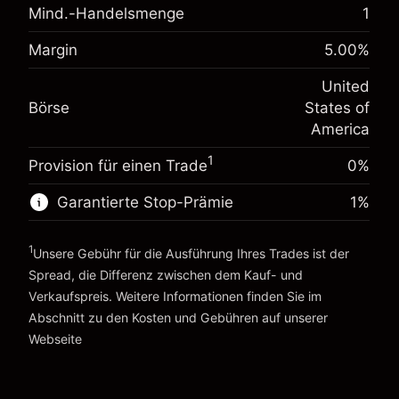
Mind.-Handelsmenge
1
Anpassung der
-0.021568
Übernachtfinanzierung
%
Margin
5.00
%
Gebühren aus fremdfinanzierten
Margin. Ihre Investition
$1,000.00
(-$4.31)
Positionswert
United
Anpassung der
Positionsgröße mit Hebelwirkung
-0.000654
Börse
States of
Übernachtfinanzierung
~
$20,000.00
%
America
Gebühren aus fremdfinanzierten
Geld aus Hebelwirkung ~ $
$19,000.00
(-$0.13)
Positionswert
1
Provision für einen Trade
0%
Positionsgröße mit Hebelwirkung
Zur Plattform
~
$20,000.00
Garantierte Stop-Prämie
1
%
Geld aus Hebelwirkung ~ $
$19,000.00
1
Unsere Gebühr für die Ausführung Ihres Trades ist der
Spread, die Differenz zwischen dem Kauf- und
Zur Plattform
Verkaufspreis. Weitere Informationen finden Sie im
Abschnitt zu den
Kosten und Gebühren
auf unserer
Kosten und Gebühren
Webseite