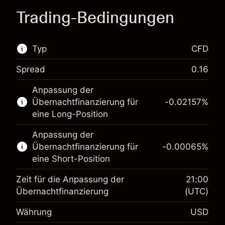
Trading-Bedingungen
Typ
CFD
Spread
0.16
Dieser Finanzmarkt steht für das CFD-Trading
Anpassung der
zur Verfügung.
Übernachtfinanzierung für
-0.02157
%
Erfahren Sie mehr über:
eine Long-Position
CFDs
Anpassung der
Übernachtfinanzierung für
-0.00065
%
eine Short-Position
Zeit für die Anpassung der
21:00
Übernachtfinanzierung
(UTC)
Währung
USD
Margin. Ihre Investition
$1,000.00