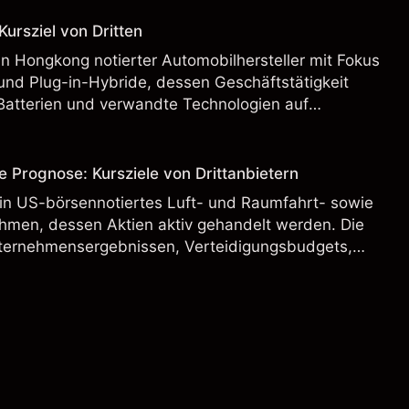
ursziel von Dritten
n Hongkong notierter Automobilhersteller mit Fokus
und Plug-in-Hybride, dessen Geschäftstätigkeit
Batterien und verwandte Technologien auf
rnationalen Märkten umfasst.
e Prognose: Kursziele von Drittanbietern
ein US-börsennotiertes Luft- und Raumfahrt- sowie
hmen, dessen Aktien aktiv gehandelt werden. Die
ternehmensergebnissen, Verteidigungsbudgets,
und den allgemeinen Aktienmärktbedingungen