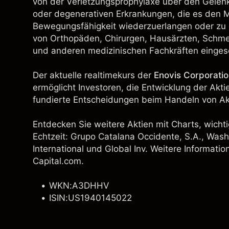
von der Verletzungsprophylaxe über den Gelenke
oder degenerativen Erkrankungen, die es den M
Bewegungsfähigkeit wiederzuerlangen oder zu
von Orthopäden, Chirurgen, Hausärzten, Schme
und anderen medizinischen Fachkräften eingese
Der aktuelle realtimekurs der
Enovis Corporatio
ermöglicht Investoren, die Entwicklung der Akt
fundierte Entscheidungen beim Handeln von Akt
Entdecken Sie weitere Aktien mit Charts, wichti
Echtzeit: Grupo Catalana Occidente, S.A.,
Wash
International
und
Global Inv
. Weitere Informatio
Capital.com.
WKN:A3DHHV
ISIN:US1940145022