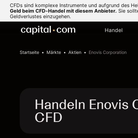
CFDs sind komplexe Instrumente und aufgrund des Heb
Geld beim CFD-Handel mit diesem Anbieter.
Sie soll
Geldverlustes einzugehen.
Handel
Startseite
Märkte
Aktien
Enovis Corporation
Handeln Enovis 
CFD