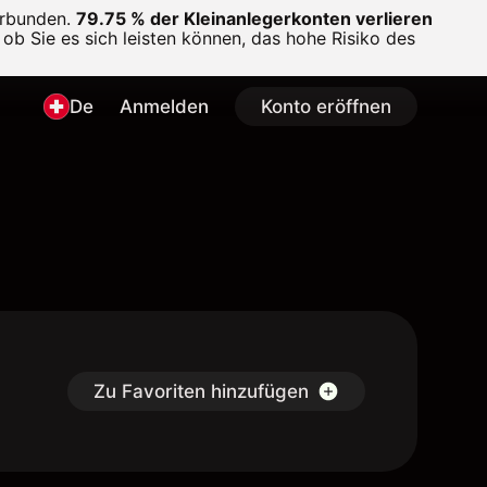
erbunden.
79.75 % der Kleinanlegerkonten verlieren
ob Sie es sich leisten können, das hohe Risiko des
De
Anmelden
Konto eröffnen
Zu Favoriten hinzufügen