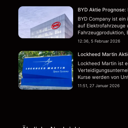
BYD Aktie Prognose: K
BYD Company ist ein i
auf Elektrofahrzeuge 
Fahrzeugproduktion, 
inländischen und inte
12:36, 5 Februar 2026
Lockheed Martin Akti
Lockheed Martin ist 
Verteidigungsunterne
Kurse werden von Un
Vertragsaktivitäten 
11:51, 27 Januar 2026
beeinflusst.