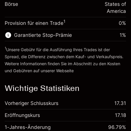
%
Gebühren aus
Börse
States of
~
$20,000.00
fremdfinanzierten
(-$0.13)
America
Geld aus Hebelwirkung ~ $
$19,000.00
Positionswert
1
Provision für einen Trade
0%
Positionsgröße mit Hebelwirkung
Zur Plattform
~
$20,000.00
Garantierte Stop-Prämie
1
%
Geld aus Hebelwirkung ~ $
$19,000.00
1
Unsere Gebühr für die Ausführung Ihres Trades ist der
Zur Plattform
Spread, die Differenz zwischen dem Kauf- und Verkaufspreis.
Weitere Informationen finden Sie im Abschnitt zu den
Kosten
und Gebühren
auf unserer Webseite
Kosten und Gebühren
Wichtige Statistiken
Vorheriger Schlusskurs
17.31
Eröffnungskurs
17.18
1-Jahres-Änderung
96.79%