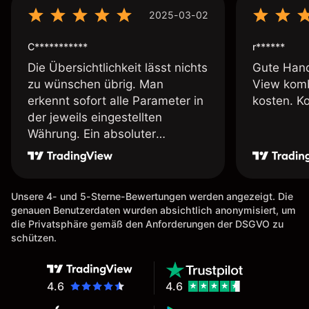
2025-03-02
C***********
r******
Die Übersichtlichkeit lässt nichts
Gute Hand
zu wünschen übrig. Man
View komb
erkennt sofort alle Parameter in
kosten. K
der jeweils eingestellten
Währung. Ein absoluter
Pluspunkt an dieser Stelle.
Unsere 4- und 5-Sterne-Bewertungen werden angezeigt. Die
genauen Benutzerdaten wurden absichtlich anonymisiert, um
die Privatsphäre gemäß den Anforderungen der DSGVO zu
schützen.
4.6
4.6