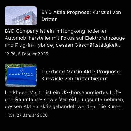
BYD Aktie Prognose: Kursziel von
Dritten
BYD Company ist ein in Hongkong notierter
Automobilhersteller mit Fokus auf Elektrofahrzeuge
und Plug-in-Hybride, dessen Geschäftstätigkeit
Fahrzeugproduktion, Batterien und verwandte
12:36, 5 Februar 2026
Technologien auf inländischen und internationalen
Märkten umfasst.
Lockheed Martin Aktie Prognose:
Kursziele von Drittanbietern
Lockheed Martin ist ein US-börsennotiertes Luft-
und Raumfahrt- sowie Verteidigungsunternehmen,
dessen Aktien aktiv gehandelt werden. Die Kurse
werden von Unternehmensergebnissen,
11:51, 27 Januar 2026
Verteidigungsbudgets, Vertragsaktivitäten und den
allgemeinen Aktienmärktbedingungen beeinflusst.