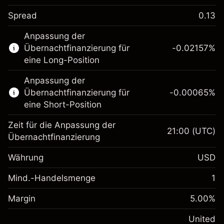
Spread
0.13
Dieser Finanzmarkt steht für das CFD-
Anpassung der
Trading zur Verfügung.
Übernachtfinanzierung für
-0.02157
%
Erfahren Sie mehr über:
eine Long-Position
CFDs
Anpassung der
Übernachtfinanzierung für
-0.00065
%
eine Short-Position
Zeit für die Anpassung der
21:00
(UTC)
Übernachtfinanzierung
Margin. Ihre Investition
$1,000.00
Währung
USD
Anpassung der
-0.021568
Übernachtfinanzierung
Mind.-Handelsmenge
1
%
Gebühren aus
Margin. Ihre Investition
$1,000.00
fremdfinanzierten
(-$4.31)
Margin
5.00
%
Positionswert
Anpassung der
-0.000654
Übernachtfinanzierung
United
Positionsgröße mit Hebelwirkung