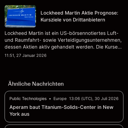
Technologien auf inländischen und internationalen
Märkten umfasst.
Lockheed Martin Aktie Prognose:
Kursziele von Drittanbietern
Lockheed Martin ist ein US-börsennotiertes Luft-
und Raumfahrt- sowie Verteidigungsunternehmen,
dessen Aktien aktiv gehandelt werden. Die Kurse
werden von Unternehmensergebnissen,
11:51, 27 Januar 2026
Verteidigungsbudgets, Vertragsaktivitäten und den
allgemeinen Aktienmärktbedingungen beeinflusst.
Ähnliche Nachrichten
Public Technologies
•
Europe
13:06 (UTC), 30 Juli 2026
Aperam baut Titanium-Solids-Center in New
York aus