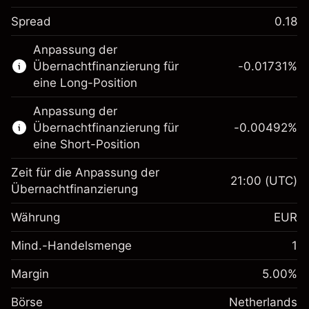
Spread
0.18
Dieser Finanzmarkt steht für das CFD-
Anpassung der
Trading zur Verfügung.
Übernachtfinanzierung für
-0.01731
%
Erfahren Sie mehr über:
eine Long-Position
CFDs
Anpassung der
Übernachtfinanzierung für
-0.00492
%
eine Short-Position
Zeit für die Anpassung der
21:00
(UTC)
Übernachtfinanzierung
Margin. Ihre Investition
€1,000.00
Währung
EUR
Anpassung der
-0.017307
Übernachtfinanzierung
Mind.-Handelsmenge
1
%
Gebühren aus
Margin. Ihre Investition
€1,000.00
fremdfinanzierten
(-€3.46)
Margin
5.00
%
Positionswert
Anpassung der
-0.004915
Börse
Übernachtfinanzierung
Netherlands
Positionsgröße mit Hebelwirkung