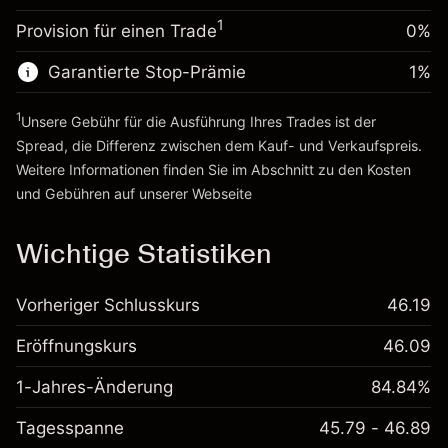
%
Gebühren aus
~
€20,000.00
1
Provision für einen Trade
0%
fremdfinanzierten
(-€0.98)
Geld aus Hebelwirkung ~ $
€19,000.00
Positionswert
Garantierte Stop-Prämie
1
%
Positionsgröße mit Hebelwirkung
Zur Plattform
~
€20,000.00
1
Unsere Gebühr für die Ausführung Ihres Trades ist der
Geld aus Hebelwirkung ~ $
€19,000.00
Spread, die Differenz zwischen dem Kauf- und Verkaufspreis.
Weitere Informationen finden Sie im Abschnitt zu den
Kosten
Zur Plattform
und Gebühren
auf unserer Webseite
Kosten und Gebühren
Wichtige Statistiken
Vorheriger Schlusskurs
46.19
Eröffnungskurs
46.09
1-Jahres-Änderung
84.84%
Tagesspanne
45.79 - 46.89