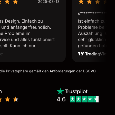
2025-03-13
s****************
es Design. Einfach zu
Ist einfach zum b
 und anfängerfreundlich.
Probleme beim Ei
ne Probleme im
Auszahlung ist ei
vice und alles funktioniert
sehr glücklich das
soll. Kann ich nur
gefunden habe. I
fehlen.
weiter meine Freu
m die Privatsphäre gemäß den Anforderungen der DSGVO
n
4.6