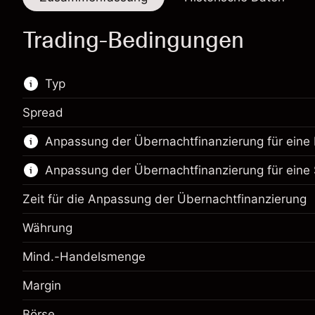
Trading-Bedingungen
Typ
Spread
Dieser Finanzmarkt steht für das CFD-Trading
Anpassung der Übernachtfinanzierung für eine 
zur Verfügung.
Anpassung der Übernachtfinanzierung für eine 
Erfahren Sie mehr über:
CFDs
Zeit für die Anpassung der Übernachtfinanzierung
Währung
Mind.-Handelsmenge
Margin
Margin. Ihre Investition
A$1,000.00
Anpassung der
Börse
Margin. Ihre Investition
A$1,000.00