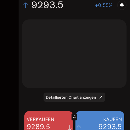
9293.5
+0.55%
The chart shows the AU200 index price
data over the last 1 day, with a current level
of 9293.5, a high of 9289.5, and a low of
9240.1.
Detaillierten Chart anzeigen
4
VERKAUFEN
KAUFEN
9289.5
9293.5