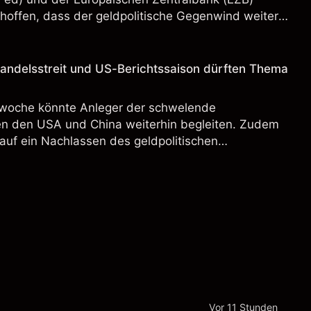
hoffen, dass der geldpolitische Gegenwind weiter
Handelsstreit und US-Berichtssaison dürften Thema
swoche könnte Anleger der schwelende
en den USA und China weiterhin begleiten. Zudem
auf ein Nachlassen des geldpolitischen
A weiterhin eines der zentralen Gesprächsthemen
Vor 11 Stunden