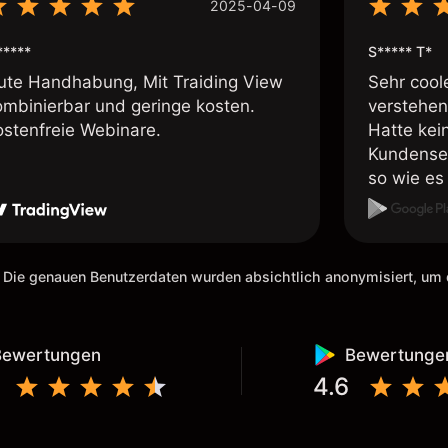
2025-04-09
*****
S***** T*
ute Handhabung, Mit Traiding View
Sehr cool
ombinierbar und geringe kosten.
verstehen
ostenfreie Webinare.
Hatte kei
Kundenser
so wie es 
weiteremp
 Die genauen Benutzerdaten wurden absichtlich anonymisiert, u
Bewertungen
Bewertunge
4.6