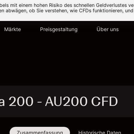
els mit einem hohen Risiko des schnellen Geldverlustes v
ten abwägen, ob Sie verstehen, wie CFDs funktionieren, und 
Märkte
Preisgestaltung
Über uns
ia 200 - AU200 CFD
Zusammenfassung
Historische Daten