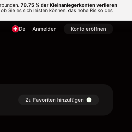
erbunden.
79.75 % der Kleinanlegerkonten verlieren
ob Sie es sich leisten können, das hohe Risiko des
De
Anmelden
Konto eröffnen
Zu Favoriten hinzufügen