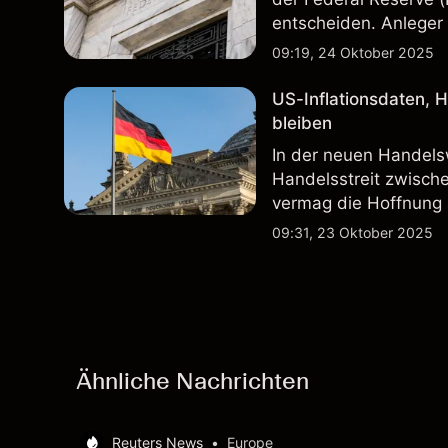
entscheiden. Anleger 
abnimmt.
09:19, 24 Oktober 2025
US-Inflationsdaten, 
bleiben
In der neuen Handel
Handelsstreit zwisch
vermag die Hoffnung 
Gegenwinds in den US
09:31, 23 Oktober 2025
darstellen.
Ähnliche Nachrichten
Reuters News
•
Europe