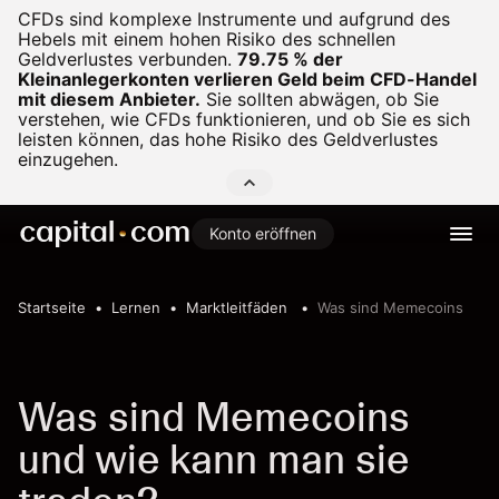
CFDs sind komplexe Instrumente und aufgrund des
Hebels mit einem hohen Risiko des schnellen
Geldverlustes verbunden.
79.75 % der
Kleinanlegerkonten verlieren Geld beim CFD-Handel
mit diesem Anbieter.
Sie sollten abwägen, ob Sie
verstehen, wie CFDs funktionieren, und ob Sie es sich
leisten können, das hohe Risiko des Geldverlustes
einzugehen.
Konto eröffnen
Startseite
Lernen
Marktleitfäden
Was sind Memecoins
Was sind Memecoins
und wie kann man sie