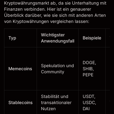
Kryptowährungsmarkt ab, da sie Unterhaltung mit
Finanzen verbinden. Hier ist ein genauerer
Überblick darüber, wie sie sich mit anderen Arten
von Kryptowährungen vergleichen lassen:
Wichtigster
Typ
Beispiele
Vo
Anwendungsfall
DOGE,
In
Spekulation und
Memecoins
SHIB,
R
Community
PEPE
h
Stabilität und
USDT,
Stablecoins
transaktionaler
USDC,
Va
Nutzen
DAI