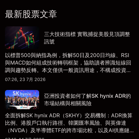
最新股票文章
三大技術指標 實戰捕捉美股見頂調整
訊號
以標普500與納指為例，拆解50日及200日均線、RSI
與MACD如何組成技術轉弱框架，協助讀者辨識短線回
調與趨勢反轉。本文僅供一般資訊用途，不構成投資研
究、投資建議或任何交易推薦。
07:26, 23 7月 2026
亞洲投資者如何了解SK hynix ADR的
市場結構與相關風險
全面拆解SK hynix ADR（SKHY）交易機制：ADR換算
比例、港股戶口執行路徑、韓圜匯率風險、與英偉達
（NVDA）及半導體ETF的跨市場比較，以及AI供應鏈
配置框架，適合香港及亞洲投資者參考。