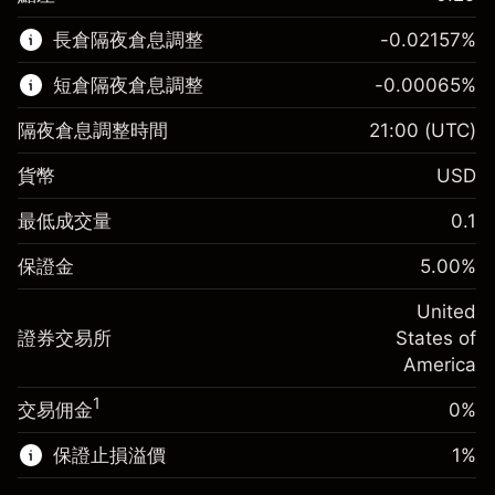
該金融市場可進行差價合約交易。
長倉隔夜倉息調整
-0.02157
%
了解更多：
短倉隔夜倉息調整
-0.00065
%
差價合約
隔夜倉息調整時間
21:00
(UTC)
貨幣
USD
保證金。您的投資
$1,000.00
最低成交量
0.1
-0.021568
保證金。您的投資
$1,000.00
隔夜倉息
%
保證金
5.00
%
來自頭寸全值的費用
-0.000654
(-$4.31)
隔夜倉息
%
United
使用杠杆的交易規模（大約值）
來自頭寸全值的費用
$20,000.00
(-$0.13)
證券交易所
States of
來自杠杆的資金 - 美元（大約值）
$19,000.00
America
使用杠杆的交易規模（大約值）
$20,000.00
來自杠杆的資金 - 美元（大約值）
$19,000.00
1
交易佣金
0%
前往平台
保證止損溢價
1
%
前往平台