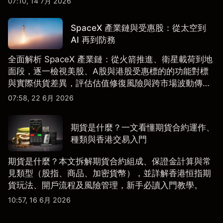
07:10, 14 7月 2026
SpaceX 產業鏈與受惠股：從太空到
AI 再到防務
全面解析 SpaceX 產業鏈：從火箭推進、衛星載荷到地
面段，逐一檢視美股、A股與港股受惠標的的功能對標
與實際供貨差異，評估估值修復風險與跨市場波動傳
導。
07:58, 22 6月 2026
期貨是什麼？一文看懂期貨合約運作、
種類與香港交易入門
期貨是什麼？本文拆解期貨合約組成、保證金計算與常
見類型（股指、商品、加密貨幣），並詳解香港恒指期
貨玩法、開戶流程及風險管理，新手必讀入門教學。
10:57, 16 6月 2026