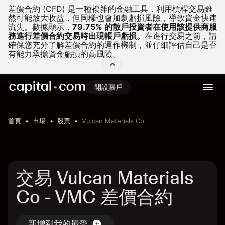
差價合約 (CFD) 是一種複雜的金融工具，利用槓桿交易雖
然可能放大收益，但同樣也會加劇虧損風險，導致資金快速
流失。
數據顯示，
79.75% 的散戶投資者在使用該提供商服
務進行差價合約交易時出現帳戶虧損。
在進行交易之前，請
確保您充分了解差價合約的運作機制，並仔細評估自己是否
有能力承擔資金虧損的高風險。
開設賬戶
首頁
市場
股票
Vulcan Materials Co
交易 Vulcan Materials
Co - VMC 差價合約
新增到我的最愛