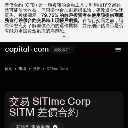
差價合約 (CFD) 是一種複雜的金融工具，利用槓桿交易雖
然可能放大收益，但同樣也會加劇虧損風險，導致資金快速
流失。
數據顯示，
79.75% 的散戶投資者在使用該提供商服
務進行差價合約交易時出現帳戶虧損。
在進行交易之前，請
確保您充分了解差價合約的運作機制，並仔細評估自己是否
有能力承擔資金虧損的高風險。
開設賬戶
首頁
市場
股票
SiTime Corp
交易 SiTime Corp -
SITM 差價合約
新增到我的最愛