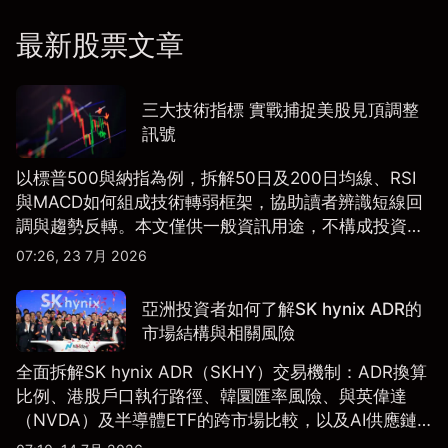
最新股票文章
三大技術指標 實戰捕捉美股見頂調整
訊號
以標普500與納指為例，拆解50日及200日均線、RSI
與MACD如何組成技術轉弱框架，協助讀者辨識短線回
調與趨勢反轉。本文僅供一般資訊用途，不構成投資研
究、投資建議或任何交易推薦。
07:26, 23 7月 2026
亞洲投資者如何了解SK hynix ADR的
市場結構與相關風險
全面拆解SK hynix ADR（SKHY）交易機制：ADR換算
比例、港股戶口執行路徑、韓圜匯率風險、與英偉達
（NVDA）及半導體ETF的跨市場比較，以及AI供應鏈
配置框架，適合香港及亞洲投資者參考。