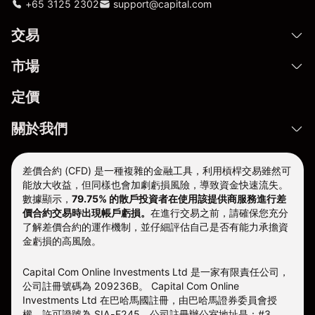
+65 3125 2302
support@capital.com
交易
市場
定價
關於我們
差價合約 (CFD) 是一種複雜的金融工具，利用槓桿交易雖然可
能放大收益，但同樣也會加劇虧損風險，導致資金快速流失。
數據顯示，
79.75% 的散戶投資者在使用該提供商服務進行差
價合約交易時出現帳戶虧損。
在進行交易之前，請確保您充分
了解差價合約的運作機制，並仔細評估自己是否有能力承擔資
金虧損的高風險。
Capital Com Online Investments Ltd 是一家有限責任公司，
公司註冊號碼為 209236B。 Capital Com Online
Investments Ltd 在巴哈馬國註冊，由巴哈馬證券委員會授
權，許可證號為 SIA-F245。公司註冊辦公室地址是：#3