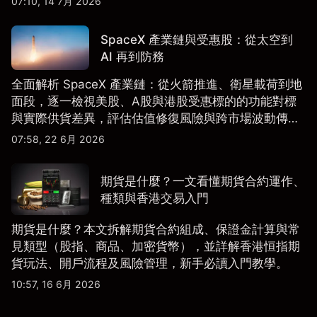
07:10, 14 7月 2026
SpaceX 產業鏈與受惠股：從太空到
AI 再到防務
全面解析 SpaceX 產業鏈：從火箭推進、衛星載荷到地
面段，逐一檢視美股、A股與港股受惠標的的功能對標
與實際供貨差異，評估估值修復風險與跨市場波動傳
導。
07:58, 22 6月 2026
期貨是什麼？一文看懂期貨合約運作、
種類與香港交易入門
期貨是什麼？本文拆解期貨合約組成、保證金計算與常
見類型（股指、商品、加密貨幣），並詳解香港恒指期
貨玩法、開戶流程及風險管理，新手必讀入門教學。
10:57, 16 6月 2026