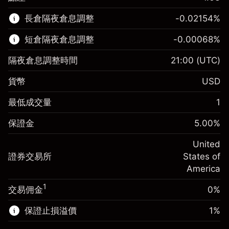
該金融市場可進行差價合約交易。
長倉隔夜倉息調整
-0.02154
%
了解更多：
短倉隔夜倉息調整
-0.00068
%
差價合約
隔夜倉息調整時間
21:00
(UTC)
貨幣
USD
保證金。您的投資
$1,000.00
最低成交量
1
-0.02154
保證金。您的投資
$1,000.00
隔夜倉息
%
保證金
5.00
%
來自頭寸全值的費用
-0.000682
(-$4.31)
隔夜倉息
%
United
使用杠杆的交易規模（大約值）
來自頭寸全值的費用
$20,000.00
(-$0.14)
證券交易所
States of
來自杠杆的資金 - 美元（大約值）
$19,000.00
America
使用杠杆的交易規模（大約值）
$20,000.00
來自杠杆的資金 - 美元（大約值）
$19,000.00
1
交易佣金
0%
前往平台
保證止損溢價
1
%
前往平台