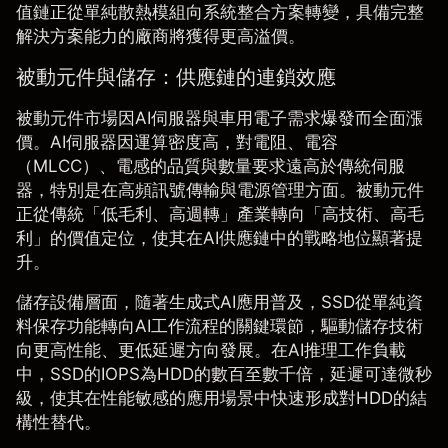
值鏈正從單純散熱模組向系統整合方案轉變，具備完整
解決方案能力的廠商將獲得更高溢價。
被動元件與儲存：供應鏈的連鎖效應
被動元件市場因AI伺服器與車用電子需求爆發而全面漲
價。AI伺服器因運算密度高，對電阻、電容
（MLCC）、電感的品質與數量要求遠高於傳統伺服
器，特別是在高頻訊號傳輸與電源管理方面。被動元件
正從傳統「低毛利、高週轉」產業轉向「高技術、高毛
利」的價值定位，使其在AI供應鏈中的戰略地位顯著提
升。
儲存設備層面，隨著生成式AI應用普及，SSD從單純資
料保存功能轉向AI工作流程的關鍵環節，驅動儲存技術
向更高性能、更低延遲方向發展。在AI推理工作負載
中，SSD的IOPS為HDD的數百至數千倍，延遲可達微秒
級，使其在性能敏感的應用場景中快速形成對HDD的結
構性替代。