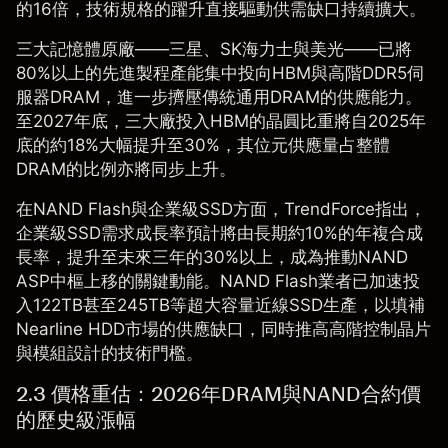
的16倍，技術規格的躍升直接驅動供需缺口持續擴大。
三大記憶體原廠——三星、SK海力士與美光——已將
80%以上的先進製程產能集中投向HBM與高階DDR5伺
服器DRAM，進一步擠壓傳統通用DRAM的供應能力。
至2027年底，三大廠投入HBM的晶圓比重將自2025年
底的約18%大幅提升至30%，其位元供應量占整體
DRAM的比例亦將同步上升。
在NAND Flash與企業級SSD方面，TrendForce指出，
企業級SSD需求成長率預計將由長期約10%的年複合成
長率，提升至未來三年的30%以上，成為推動NAND
ASP中樞上移的關鍵動能。NAND Flash業者已加速投
入122TB甚至245TB等超大容量近線SSD生產，以填補
Nearline HDD市場的供應缺口，同時推高高階控制晶片
與模組設計的技術門檻。
2.3 價格重估：2026年DRAM與NAND合約價
的歷史級漲幅