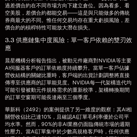
過差價合約在不同市場方向下建立倉位。因為看多、看
空美股，差價合約都能交易——這是與只能做多的傳統
券商最大的不同。惟任何交易均存在重大虧損風險，差
價合約的槓桿特性可能放大潛在損失。
3.3 供應鏈集中度風險：單一客戶依賴的雙刃效
應
晨星機構分析報告
指出，被動元件廠商對NVIDIA等主要
AI伺服器客戶的訂單依賴度持續攀升。當單一客戶佔據
營收結構的關鍵比重時，客戶端的出貨計劃調整將直接
傳導至供應商的訂單能見度。NVIDIA每一代架構迭代均
可能引發被動元件規格需求的重新校準，架構轉換期間
的訂單空窗期可能長達兩至三個季度。
華新科（2492）的案例提供了另一維度的觀察：其AI相
關營收佔比已達10%，且確認AI訂單毛利率優於公司平
均水準。然而，90%的非AI業務仍面臨傳統市場的週期
性壓力。當AI訂單集中於少數高規格客戶時，任何供應