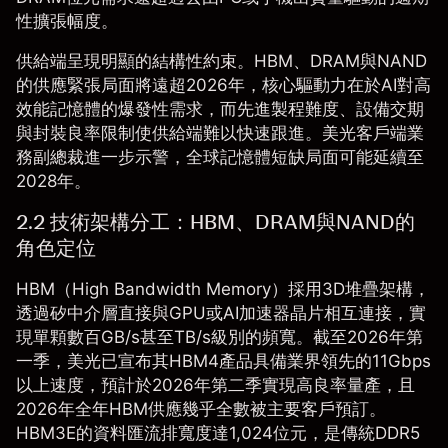
性擴張幅度。
供給端呈現明顯的結構性約束。HBM、DRAM與NAND
的供應緊張局面將遠超2026年，核心驅動力在於AI對高
效能記憶體的爆發性需求，而先進製程難度、設備交期
與封裝良率限制使供給端難以快速跟進。美光客戶端業
務副總裁進一步示警，全球記憶體短缺局面可能延續至
2028年。
2.2 技術架構分工：HBM、DRAM與NAND的
角色定位
HBM（High Bandwidth Memory）採用3D堆疊架構，
透過矽中介層直接與GPU或AI加速器晶片相互連接，實
現單顆數百GB/s甚至TB/s級別的頻寬。截至2026年第
一季，美光已宣布其HBM4產品具備業界領先的11Gbps
以上速度，預計於2026年第二季實現高良率量產，且
2026年全年HBM供應幾乎全數被主要客戶預訂。
HBM3E的資料匯流排寬度達1,024位元，是傳統DDR5