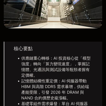
核心要點
供應鏈重心轉移：
AI 投資核心從「模型
強度」轉向「算力變現速度」，掌握記
憶體、光通訊與測試設備等瓶頸者握有
定價權。
記憶體結構性重定價：
AI 伺服器帶動
HBM 與高階 DDR5 需求暴增，供給端
產能受限，引發 2026 年 DRAM 與
NAND 合約價歷史級漲幅。
基礎零組件需求爆發：
單台 AI 伺服器