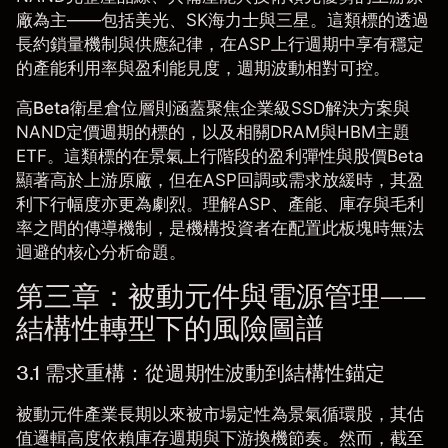
廠為主——包括美光、SK海力士與三星。這類標的透過
長約鎖量機制與供應紀律，在ASP上行週期中享有穩定
的產能利用率與盈利能見度，週期波動相對可控。
高Beta衛星倉位層
則涵蓋聚焦企業級SSD解決方案與
NAND定價週期的標的，以及相關DRAM與HBM主題
ETF。這類標的在景氣上行階段的盈利彈性與股價Beta
顯著高於上游原廠，但在ASP回調或需求放緩時，其盈
利下行幅度亦更為劇烈。理解ASP、產能、庫存與毛利
率之間的傳導機制，是機構投資者在配置此板塊時無法
迴避的核心分析命題。
第三章：被動元件與電源管理——
結構性轉型下的風險圖譜
3.1 需求重構：從週期性波動到結構性錨定
被動元件產業長期以來被市場定性為景氣循環股，其估
值邏輯高度依賴庫存週期與下游換機節奏。然而，截至