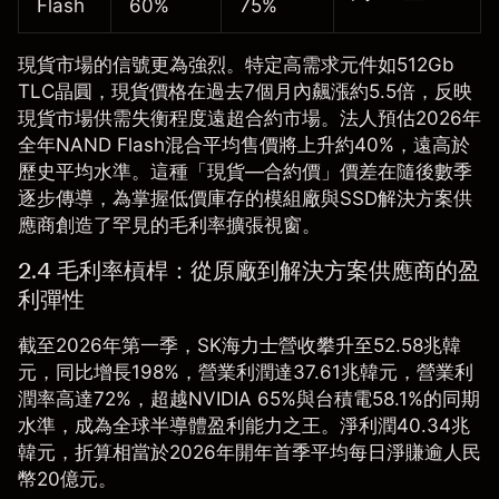
Flash
60%
75%
現貨市場的信號更為強烈。特定高需求元件如512Gb
TLC晶圓，現貨價格在過去7個月內飆漲約5.5倍，反映
現貨市場供需失衡程度遠超合約市場。法人預估2026年
全年NAND Flash混合平均售價將上升約40%，遠高於
歷史平均水準。這種「現貨—合約價」價差在隨後數季
逐步傳導，為掌握低價庫存的模組廠與SSD解決方案供
應商創造了罕見的毛利率擴張視窗。
2.4 毛利率槓桿：從原廠到解決方案供應商的盈
利彈性
截至2026年第一季，SK海力士營收攀升至52.58兆韓
元，同比增長198%，營業利潤達37.61兆韓元，營業利
潤率高達72%，超越NVIDIA 65%與台積電58.1%的同期
水準，成為全球半導體盈利能力之王。淨利潤40.34兆
韓元，折算相當於2026年開年首季平均每日淨賺逾人民
幣20億元。