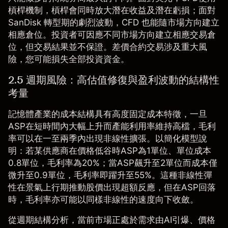
槓桿機制，槓桿會同時放大潛在收益及潛在虧損；面對
SanDisk
轉型期的劇烈波動，CFD 也能隨市場方向建立
相應倉位。投資者可因應不同市場方向建立相應交易倉
位，但交易結果並不保證。差價合約交易涉及重大風
險，您可能損失全部投資資金。
2.5 週期風險：高估值修復與盈利波動的結構性
考量
記憶體產業的成本結構具有高度固定成本特徵，一旦
ASP在短時間內大幅上升而產能利用率維持高檔，毛利
率可以在一至兩季內出現非線性擴張。以簡化模型說
明：若某供應商在價格低谷時ASP為1單位、單位成本
0.8單位，毛利率為20%；當ASP飆升至2單位而成本僅
微升至0.9單位，毛利率即躍升至55%。這種非線性彈
性在景氣上行期推動股價出現超額反應，但在ASP回落
時，毛利率亦可能以同樣非線性的速度向下收斂。
從週期結構分析，當前市場正處於需求由AI引爆、價格