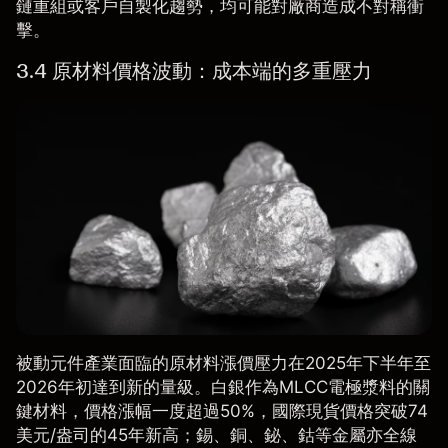
鏈重組或客戶自製化趨勢，均可能對廠商造成不對稱衝
擊。
3.4 原材料價格波動：成本端的多重壓力
被動元件產業面臨的原材料漲價壓力在2025年下半年至
2026年初達到新的量級。白銀作為MLCC電極漿料的關
鍵材料，價格漲幅一度超過50%，國際現貨價格突破74
美元/盎司的45年新高；錫、銅、鉍、鈷等金屬亦全線