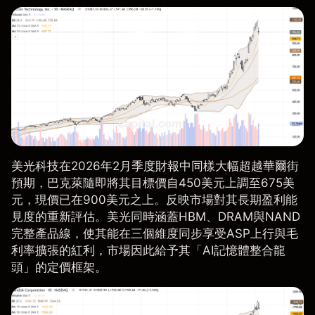
美光科技在2026年2月季度財報中同樣大幅超越華爾街
預期，巴克萊隨即將其目標價自450美元上調至675美
元，現價已在900美元之上。反映市場對其長期盈利能
見度的重新評估。美光同時涵蓋HBM、DRAM與NAND
完整產品線，使其能在三個維度同步享受ASP上行與毛
利率擴張的紅利，市場因此給予其「AI記憶體整合龍
頭」的定價框架。