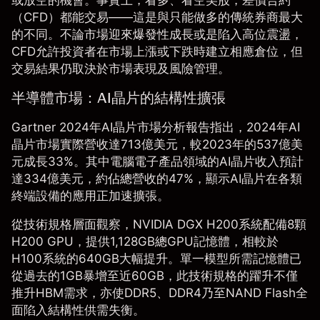
（CFD）
都能交易——這是與只能做多的傳統券商最大
的不同。不論市場迎來爆發性成長或是陷入高位震盪，
CFD允許投資者在市場上漲或下跌時建立相應倉位，但
交易結果仍取決於市場表現及風險管理。
半導體市場：AI晶片的結構性擴張
Gartner 2024年AI晶片市場分析報告
指出，2024年AI
晶片市場實際營收達713億美元，較2023年的537億美
元成長33%。其中電腦電子產品領域的AI晶片收入預計
達334億美元，約佔總營收的47%，顯示AI晶片在各類
終端設備的應用正加速擴張。
從技術規格層面觀察，
NVIDIA DGX H200系統
配備8顆
H200 GPU，提供1,128GB總GPU記憶體，相較於
H100系統的640GB大幅提升。單一模型所需記憶體已
從過去的1GB暴增至近60GB，此技術規格的躍升不僅
推升HBM需求，亦使DDR5、DDR4乃至NAND Flash全
面陷入結構性供需失衡。