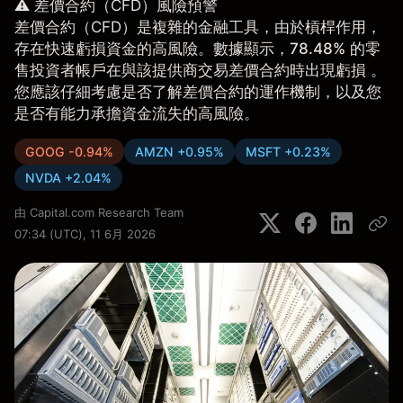
⚠️ 差價合約（CFD）風險預警
差價合約（CFD）是複雜的金融工具，由於槓桿作用，
存在快速虧損資金的高風險。數據顯示，
78.48%
的零
售投資者帳戶在與該提供商交易差價合約時出現虧損 。
您應該仔細考慮是否了解差價合約的運作機制，以及您
是否有能力承擔資金流失的高風險。
GOOG -0.94%
AMZN +0.95%
MSFT +0.23%
NVDA +2.04%
由
Capital.com Research Team
07:34 (UTC), 11 6月 2026