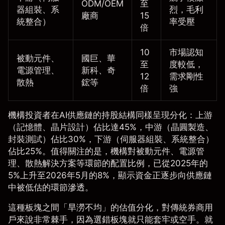
ODM/OEM
至
器組裝、系
烈，毛利
廠商
15
統整合）
率受壓
倍
10
市場認知
被動元件、
國巨、華
至
度較低，
電源管理、
新科、奇
12
需求剛性
散熱
鋐等
倍
強
機構投資者在AI供應鏈的持股結構同樣呈現分化：上游
（記憶體、晶片設計）佔比達45%，中游（晶圓製造、
封裝測試）佔比30%，下游（伺服器組裝、系統整合）
佔比25%。值得關注的是，機構對被動元件、電源管
理、散熱解決方案等環節的配置比例，已從2025年的
5%上升至2026年5月的8%，顯示資金正逐步向供應鏈
中被低估的環節滲透。
這種板塊之間「旱澇不均」的估值分化，對傳統券商用
戶來說非常棘手，因為選錯板塊就只能套牢或空手。就