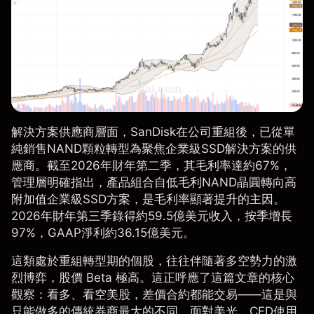
解決方案供應商層面，SanDisk在公司重組後，已從單
純銷售NAND顆粒轉型為聚焦企業級SSD解決方案的供
應商。截至2026年財年第二季，其毛利率達約67%，
管理層明確指出，產品組合自低毛利NAND晶圓轉向高
附加值企業級SSD方案，是毛利率顯著提升的主因。
2026年財年第三季錄得約59.5億美元收入，按季增長
97%，GAAP淨利約36.15億美元。
這類處於重組轉型期的個股，往往伴隨著多空勢力的激
烈博弈，股價 Beta 極高。這正呼應了這篇文章的核心
觀察：看多、看空美股，差價合約都能交易——這是與
只能做多的傳統券商最大的不同。面對美光，CFD使用