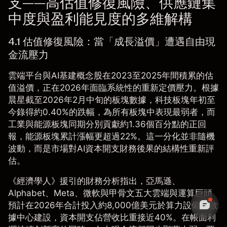
支——高估值修復風險、供應鏈集
中度與盈利能見度的多維解構
4.1 估值修復風險：當「成長溢價」遭遇自由現
金流壓力
雲端平台與AI基建概念股在2023至2025年間積累的估
值溢價，正在2026年面臨系統性的重新定價壓力。根據
晨星
截至2026年2月中旬的板塊數據，科技板塊年初至
今錄得約0.40%的跌幅，為所有板塊中表現最弱者，而
工業與能源板塊同期分別貢獻約1.36個百分點的正回
報，能源板塊累計漲幅更超過22%。這一分化並非隨機
波動，而是市場對AI資本開支財務後果的結構性重新評
估。
《經濟學人》援引的財務分析指出，亞馬遜、
Alphabet、Meta、微軟與甲骨文五大雲端與運算巨頭
預計在2026年合計投入約8,000億美元於算力設備與數
據中心建設，資本開支佔營收比重接近40%。在帳面利