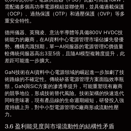
需配備多個高功率電源模組並聯使用，並具備過載保護
（OCP）、過熱保護（OTP）和過壓保護（OVP）等多
重安全特性。
德州儀器、英飛凌、意法半導體等具備800V HVDC技
術能力的廠商，在AI資料中心電源管理市場佔據先發優
勢。機構共識預期，單一AI伺服器的電源管理IC價值量
較傳統伺服器高出3至5倍，且隨AI模型複雜度提升，此
差距可能進一步擴大。
GaN技術在AI資料中心電源領域的崛起進一步加劇了技
術路線的不確定性。傳統矽基電源管理方案面臨效率瓶
頸，GaN與SiC方案的滲透率提升，可能重塑現有廠商
的競爭地位，形成技術替代風險。技術架構的快速迭代
同時意味著，現有產品線的生命週期縮短，研發投入強
度持續上升，對中小型電源管理IC廠商形成流動性壓
力。
3.6 盈利能見度與市場流動性的結構性矛盾