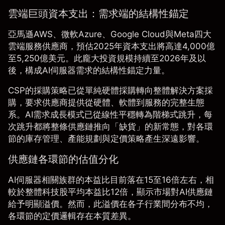
雲端巨頭資本支出：需求端的結構性錨定
亞馬遜AWS、微軟Azure、Google Cloud與Meta四大
雲端服務供應商，預估2025年資本支出將高達4,000億
至5,250億美元。此龐大投資規模持續至2026年及以
後，構成AI伺服器需求的結構性錨定力量。
CSP的採購策略已從單純硬體採購轉向整體解決方案採
購，要求供應商提供從硬體、軟體到服務的完整生態
系。AI需求成長模式已從線性平穩轉為階梯式跳升，每
次跳升都將整條供應鏈推向「缺貨」的新常態，對各環
節的庫存管理、產能規劃與定價策略產生深遠影響。
供應鏈各環節的估值分化
AI伺服器相關族群的本益比目前落在15至16倍左右，相
較於整體科技股平均本益比12倍，顯示市場對AI供應鏈
給予明顯溢價。然而，此溢價在各子行業間分布不均，
各環節的定價邏輯存在本質差異。