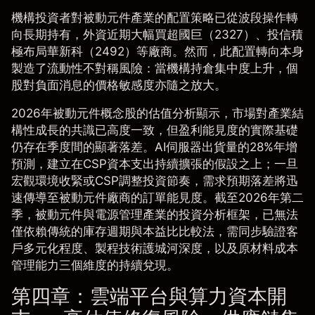
機構投資者對被動元件產業的配置策略已從波段操作轉
向長期持有，外資近期大幅買超國巨（2327）、投信積
極布局華新科（2492）等廠商。然而，此配置轉向本身
製造了流動性不對稱風險：當機構持倉集中度上升，個
股對負面消息的價格敏感度亦隨之放大。
2026年被動元件概念股的估值分析
顯示，市場對產業結
構性成長的共識已高度一致，但盈利能見度的實際基礎
仍存在季度間的顯著落差。AI伺服器出貨量的28%年增
預測，建立在CSP資本支出持續擴張的假設之上；一旦
宏觀環境收緊或CSP調整投資節奏，需求預期落差將迅
速傳導至被動元件廠商的訂單能見度。截至2026年第二
季，被動元件與電源管理產業的投資分析框架，已無法
僅依賴傳統的庫存週期與本益比比較法，需同步驗證客
戶多元化程度、製程技術護城河深度，以及原材料成本
管理能力三個維度的持續兌現。
第四章：雲端平台與算力資本開