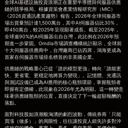
全球AI基礎設施投資浪潮正在重塑半導體與伺服器供應
鏈的競爭格局。根據
資策會產業情報研究所（MIC）
《2026資通訊產業趨勢》報告
，2026年全球伺服器市
場出貨量預計達1,500萬台，其中AI伺服器佔比30%，
即450萬台，較2025年呈現顯著成長。截至2025年，
全球逾90%的AI伺服器出自台灣，此比例在2026年預
期進一步鞏固。
Omdia市場調查機構
統計顯示，全球前
十大伺服器供應商中，台灣廠商已佔四席，鴻海更成為
首家在伺服器市場排名榜首的非美國企業。
供應鏈的戰略重心已從「誰的模型更強」轉向「誰能更
快、更省電、更穩定地將算力變現」。記憶體、光通訊
與測試設備已成為AI應用的核心瓶頸環節，掌握瓶頸者
即握有定價權，此現象在2026年尤為明顯。這一轉變意
味著供應鏈瓶頸的位置，直接決定了下一輪超額報酬的
落點。
面對科技股如浪潮般洶湧的劇烈波動，傳統券商「只能
買漲（做多）」的局限性，往往讓投資人錯失許多對沖
或放空的機會。事實上，看多、看空美股，
差價合約