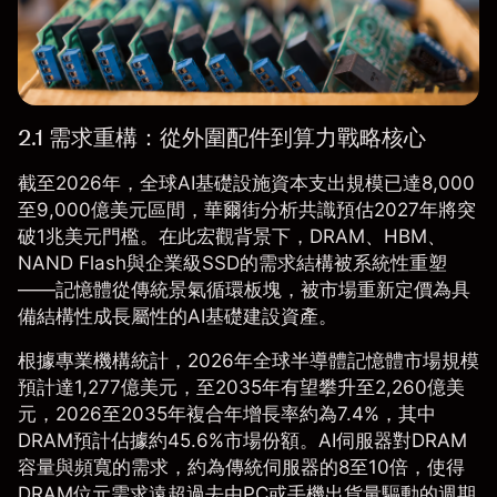
2.1 需求重構：從外圍配件到算力戰略核心
截至2026年，全球AI基礎設施資本支出規模已達8,000
至9,000億美元區間，華爾街分析共識預估2027年將突
破1兆美元門檻。在此宏觀背景下，DRAM、HBM、
NAND Flash與企業級SSD的需求結構被系統性重塑
——記憶體從傳統景氣循環板塊，被市場重新定價為具
備結構性成長屬性的AI基礎建設資產。
根據專業機構統計，2026年全球半導體記憶體市場規模
預計達1,277億美元，至2035年有望攀升至2,260億美
元，2026至2035年複合年增長率約為7.4%，其中
DRAM預計佔據約45.6%市場份額。AI伺服器對DRAM
容量與頻寬的需求，約為傳統伺服器的8至10倍，使得
DRAM位元需求遠超過去由PC或手機出貨量驅動的週期