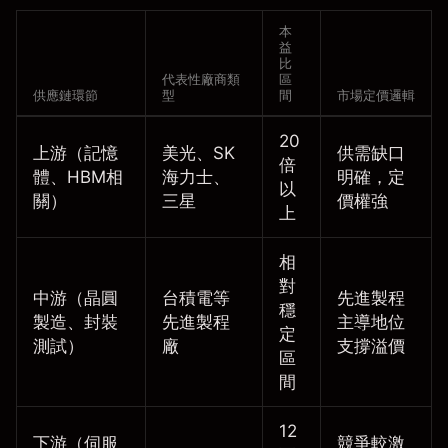
本
益
比
代表性廠商類
區
供應鏈環節
型
間
市場定價邏輯
20
上游（記憶
美光、SK
供需缺口
倍
體、HBM相
海力士、
明確，定
以
關）
三星
價權強
上
相
對
中游（晶圓
台積電等
先進製程
穩
製造、封裝
先進製程
主導地位
定
測試）
廠
支撐溢價
區
間
12
下游（伺服
競爭較激