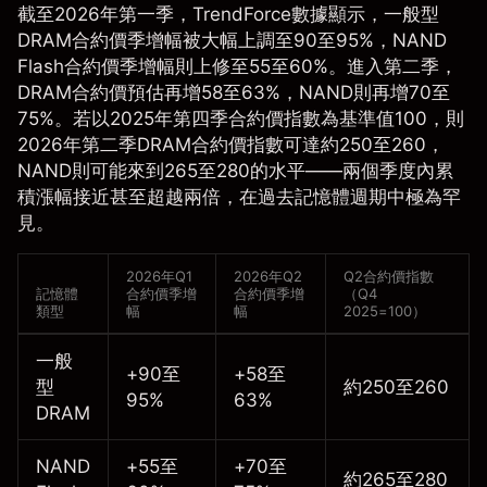
截至2026年第一季，TrendForce數據顯示，一般型
DRAM合約價季增幅被大幅上調至90至95%，NAND
Flash合約價季增幅則上修至55至60%。進入第二季，
DRAM合約價預估再增58至63%，NAND則再增70至
75%。若以2025年第四季合約價指數為基準值100，則
2026年第二季DRAM合約價指數可達約250至260，
NAND則可能來到265至280的水平——兩個季度內累
積漲幅接近甚至超越兩倍，在過去記憶體週期中極為罕
見。
2026年Q1
2026年Q2
Q2合約價指數
記憶體
合約價季增
合約價季增
（Q4
類型
幅
幅
2025=100）
一般
+90至
+58至
型
約250至260
95%
63%
DRAM
NAND
+55至
+70至
約265至280