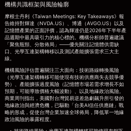
機構共識框架與風險輪廓
摩根士丹利《Taiwan Meetings: Key Takeaways》報
告
維持對輝達（NVDA.US）、博通（AVGO.US）以及
記憶體產業的正面評價，認為輝達仍是2026年下半年產
品週期中最具吸引力的核心標的。機構分析師普遍建議
「聚焦瓶頸、分散佈局」——優先關注記憶體供需缺
口、光學互連架構轉移以及測試產能擴張需求三大主
線。
機構風險評估普遍關注三大面向：技術路線轉換風險
（光學互連架構轉移可能使現有技術供應商失去競爭優
勢）、產能擴張過度風險（記憶體市場若需求增長不如
預期，可能導致價格大幅波動）、以及地緣政治風險。
商業周刊
指出，美國對台灣貿易逆差急劇飆升所引發的
地緣政治與經濟危機，已驅動「台美AI信任供應鏈」戰
略的形成，促使台灣企業加速全球佈局，降低單一地緣
政治風險的暴露程度。
技術路線風險：
光學互連架構轉移可能使現有銅互