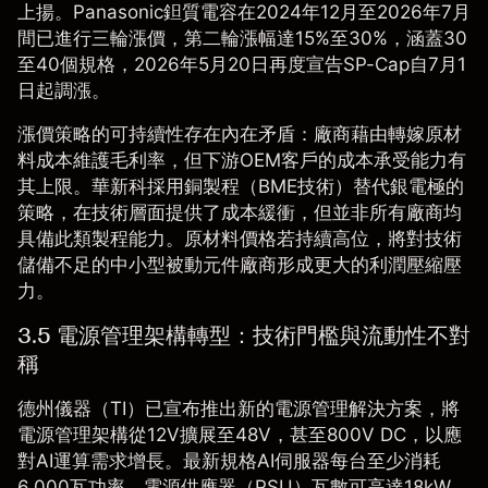
上揚。Panasonic鉭質電容在2024年12月至2026年7月
間已進行三輪漲價，第二輪漲幅達15%至30%，涵蓋30
至40個規格，2026年5月20日再度宣告SP-Cap自7月1
日起調漲。
漲價策略的可持續性存在內在矛盾：廠商藉由轉嫁原材
料成本維護毛利率，但下游OEM客戶的成本承受能力有
其上限。華新科採用銅製程（BME技術）替代銀電極的
策略，在技術層面提供了成本緩衝，但並非所有廠商均
具備此類製程能力。原材料價格若持續高位，將對技術
儲備不足的中小型被動元件廠商形成更大的利潤壓縮壓
力。
3.5 電源管理架構轉型：技術門檻與流動性不對
稱
德州儀器（TI）已宣布推出新的電源管理解決方案，將
電源管理架構從12V擴展至48V，甚至800V DC，以應
對AI運算需求增長。最新規格AI伺服器每台至少消耗
6,000瓦功率，電源供應器（PSU）瓦數可高達18kW，