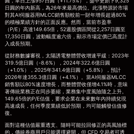
圓，單日上漲957日圓（+11.75%），盤中更創下9,325
日圓的年內新高，為26年來最高價位。此漲勢源於市場
對其AI伺服器用MLCC銷售額較前一財年增長超過80%
的積極業績方針的正面反應。然而，當前市盈率
（P/E）高達149.65倍，52週股價區間從2,257日圓至
17,350日圓，波動幅度逾六倍，顯示市場定價已高度計
入成長預期。
從財務數據審視，太陽誘電整體營收增速平緩：2023年
319.5億日圓（-8.6%），2024年322.6億日圓
（+1.0%），2025年341.4億日圓（+5.8%），預計
2026年達355.3億日圓（+4.1%）。當AI伺服器MLCC
銷售額以80%速度增長，而整體營收僅增4.1%時，意味
著傳統業務正在同步萎縮，業務集中度風險隨之上升。
149.65倍的P/E估值，要求企業在未來數年內持續兌現
高速成長，任何季度業績低於預期，均可能觸發估值修
復。
面對這種估值嚴重透支、隨時可能拉回修正的高風險標
的，傳統券商用戶只能選擇避開，但
CFD 交易者
可透