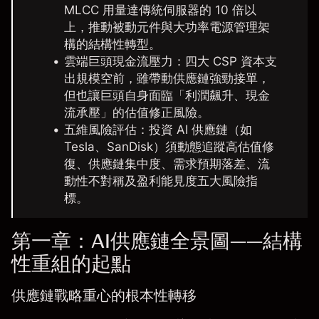
MLCC 用量達傳統伺服器的 10 倍以
上，推動被動元件與大功率電源管理架
構的結構性轉型。
雲端巨頭現金流壓力：
四大 CSP 資本支
出規模空前，雖帶動供應鏈強勁接單，
但也讓巨頭自身面臨「利潤飆升、現金
流承壓」的估值修正風險。
五維風險評估：
投資 AI 供應鏈（如
Tesla、SanDisk）須動態追蹤高估值修
復、供應鏈集中度、需求預期落差、流
動性不對稱及盈利能見度五大風險指
標。
第一章：AI供應鏈全景圖——結構
性重組的起點
供應鏈戰略重心的根本性轉移