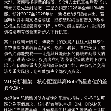
大漲、廠商積極擴產的階段。SK海力士已宣布斥資19兆
韓元興建先進封裝廠，三星亦鎖定2026年全年HBM產
能。預計2027至2028年起，新增產能將陸續開出。若
屆時AI資本開支增速趨緩，或模型壓縮技術普及導致單
位模型對記憶體需求下降，ASP可能面臨壓力，記憶體
價格週期有機會重新步入下行軌道。
當下行週期來臨時，傳統券商的投資人往往只能無奈平
倉或眼睜睜看著資產縮水。然而，看多、看空美股，差
價合約都能交易——這是與只能做多的傳統券商最大的
不同。透過
CFD
，投資者亦可透過做空策略應對下跌市
場，但仍面臨重大交易風險及虧損可能。差價合約交易
涉及重大風險，您可能損失全部投資資金。
2.6 分析框架：核心配置與高Beta衛星倉位的差
異化定位
在評估AI記憶體與儲存板塊的配置結構時，分析框架可
區分為兩個層次。
核心配置層
以掌握HBM、DRAM與
NAND完整產品線、具備產能與技術領先優勢的上游原