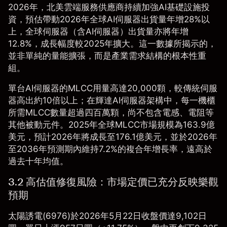
2026年，北美雲端服務供應商持續加強AI基礎設施投
資，預估帶動2026年全球AI伺服器出貨量年增28%以
上，全球伺服器（含AI伺服器）出貨量亦將年增
12.8%，成長幅度較2025年擴大。這一數據所揭示的，
並非單純的量能擴張，而是產業需求結構的根本性重
組。
單台AI伺服器的MLCC用量高達20,000顆，較傳統伺服
器高出約10倍以上；在輝達AI伺服器架構中，每一機櫃
所需MLCC數量超過四百萬顆，尚不包含電感、電阻等
其他被動元件。2025年全球MLCC市場規模為163.9億
美元，預計2026年將成長至176.1億美元，並於2026年
至2036年預測期內維持7.2%的複合年增長率，遠高於
過去十年均值。
3.2 高估值修復風險：市場定價已充分反映樂觀
預期
太陽誘電(6976)於2026年5月22日收盤價達9,102日