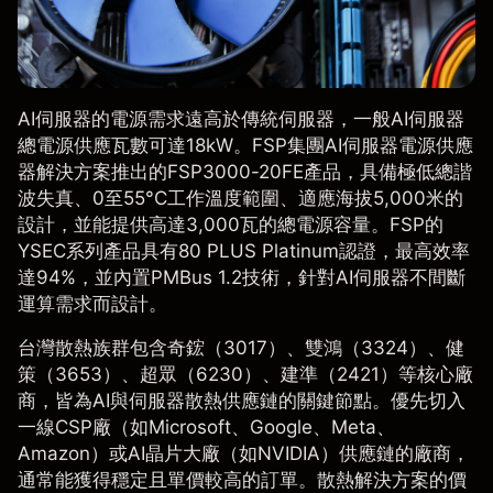
AI伺服器的電源需求遠高於傳統伺服器，一般AI伺服器
總電源供應瓦數可達18kW。
FSP集團AI伺服器電源供應
器解決方案
推出的FSP3000-20FE產品，具備極低總諧
波失真、0至55°C工作溫度範圍、適應海拔5,000米的
設計，並能提供高達3,000瓦的總電源容量。FSP的
YSEC系列產品具有80 PLUS Platinum認證，最高效率
達94%，並內置PMBus 1.2技術，針對AI伺服器不間斷
運算需求而設計。
台灣散熱族群包含奇鋐（3017）、雙鴻（3324）、健
策（3653）、超眾（6230）、建準（2421）等核心廠
商，皆為AI與伺服器散熱供應鏈的關鍵節點。優先切入
一線CSP廠（如Microsoft、Google、Meta、
Amazon）或AI晶片大廠（如NVIDIA）供應鏈的廠商，
通常能獲得穩定且單價較高的訂單。散熱解決方案的價