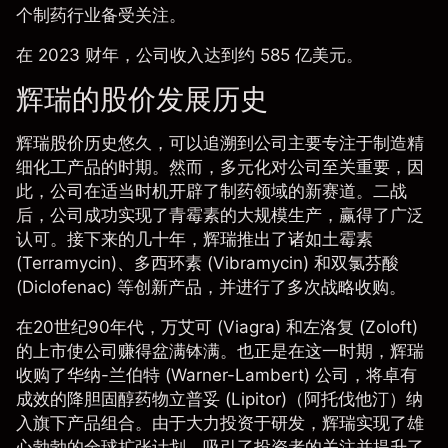
个制药行业备受关注。
在 2023 财年，公司收入达到约 585 亿美元。
辉瑞的股价发展历史
辉瑞股价
历史悠久，可以追溯到公司主要专注于制造精
细化工产品的时期。然而，多元化对公司至关重要，因
此，公司在适当时机开辟了制药领域的新赛道。二战
后，公司成功实现了青霉素的大规模生产，赢得了广泛
认可。接下来的几十年，辉瑞推出了诸如土霉素
(Terramycin)、多西环素 (Vibramycin) 和双氯芬酸
(Diclofenac) 等创新产品，并进行了多次战略收购。
在20世纪90年代，万艾可 (Viagra) 和左洛复 (Zoloft)
的上市使公司赚得盆满钵满。也正是在这一时期，辉瑞
收购了华纳-兰伯特 (Warner-Lambert) 公司，将卓有
成效的降胆固醇药物立普妥 (Lipitor)（阿托伐他汀）纳
入旗下产品组合。由于大力投资于研发，辉瑞实现了雄
心勃勃的全球扩张计划，吸引了投资者的关注并提升了