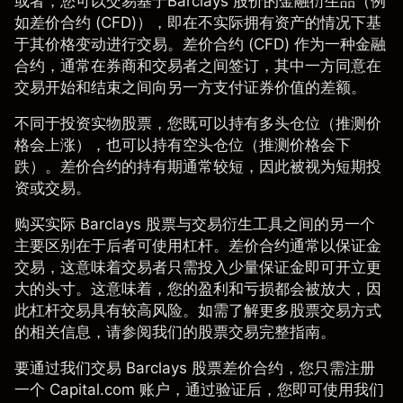
或者，您可以交易基于
Barclays 股价
的金融衍生品（例
如
差价合约 (CFD)
），即在不实际拥有资产的情况下基
于其价格变动进行交易。差价合约 (CFD) 作为一种金融
合约，通常在券商和交易者之间签订，其中一方同意在
交易开始和结束之间向另一方支付证券价值的差额。
不同于投资实物股票，您既可以持有多头仓位（推测价
格会上涨），也可以持有空头仓位（推测价格会下
跌）。差价合约的持有期通常较短，因此被视为短期投
资或交易。
购买实际 Barclays 股票与交易衍生工具之间的另一个
主要区别在于后者可使用杠杆。差价合约通常以
保证金
交易
，这意味着交易者只需投入少量保证金即可开立更
大的头寸。这意味着，您的盈利和亏损都会被放大，因
此杠杆交易具有较高风险。如需了解更多
股票交易方式
的相关信息，请参阅我们的股票交易完整指南。
要通过我们交易 Barclays 股票差价合约，您只需注册
一个 Capital.com 账户，通过验证后，您即可使用我们