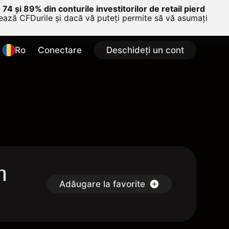
e 74 și 89% din conturile investitorilor de retail pierd
nează CFDurile și dacă vă puteți permite să vă asumați
Ro
Conectare
Deschideți un cont
m
Adăugare la favorite