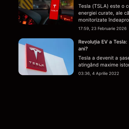
Tesla (TSLA) este o c
energiei curate, ale c
monitorizate îndeapro
livrare și evoluțiile t
17:59, 23 Februarie 2026
Revoluția EV a Tesla:
ani?
Tesla a devenit a șas
atingând maxime istor
03:36, 4 Aprilie 2022