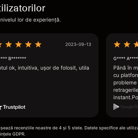
lizatorilor
 nivelul lor de experiență.
2023-09-13
**** B*******
G**** A****
tul ok, intuitiva, ușor de folosit, utila
Până în m
cu platfo
probleme 
retrageril
instant.Po
folosirea 
șează recenziile noastre de 4 și 5 stele. Datele specifice ale utili
rințele GDPR.