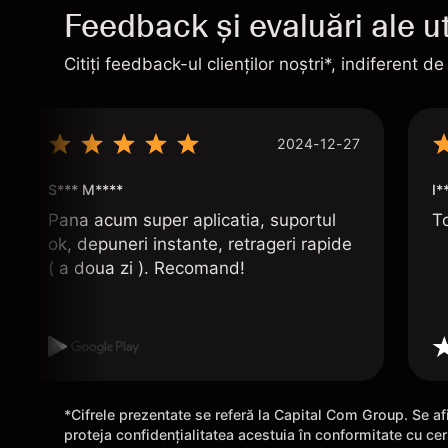
Feedback și evaluări ale uti
Citiți feedback-ul clienților noștri*, indiferent de
2024-12-27
S*** M****
I*
Pana acum super aplicatia, suportul
To
ok, depuneri instante, retrageri rapide
( a doua zi ). Recomand!
*Cifrele prezentate se referă la Capital Com Group. Se afi
proteja confidențialitatea acestuia în conformitate cu ce