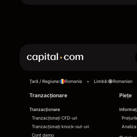
Țară / Regiune
:
Romania
Limbă
:
Romanian
•
Tranzacționare
Pieţe
Tranzacționare
Informaţ
Tranzacționați CFD-uri
Prețuril
Tranzacționați knock-out-uri
Analiza
Cont demo