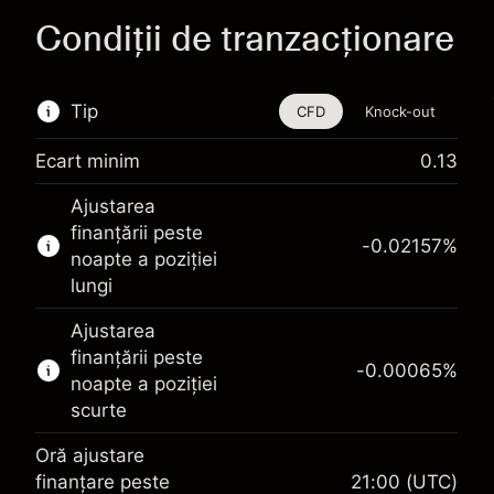
Condiții de tranzacționare
Tip
CFD
Knock-out
Ecart minim
0.13
Acest instrument financiar este disponibil
Ajustarea
pentru tranzacționare prin CFD-uri și Knock-
finanțării peste
out-uri.
-0.02157
%
noapte a poziției
Aflați mai multe despre:
lungi
CFD-uri
Ajustarea
Knock-out-uri
finanțării peste
-0.00065
%
noapte a poziției
scurte
Oră ajustare
Marja. Investiția Dvs.
$1,000.00
finanțare peste
21:00
(UTC)