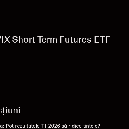
Taxe și Comisioane
IX Short-Term Futures ETF -
țiuni
la: Pot rezultatele T1 2026 să ridice țintele?