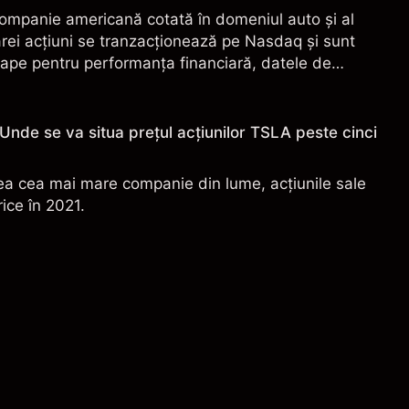
ompanie americană cotată în domeniul auto și al
ărei acțiuni se tranzacționează pe Nasdaq și sunt
ape pentru performanța financiară, datele de
ehnologice și de producție.
 Unde se va situa prețul acțiunilor TSLA peste cinci
ea cea mai mare companie din lume, acțiunile sale
ice în 2021.