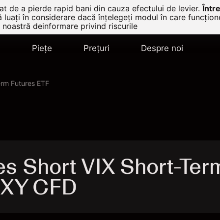
t de a pierde rapid bani din cauza efectului de levier.
Într
ă luați în considerare dacă înțelegeți modul în care funcțio
 noastră deinformare privind riscurile
e
Pieţe
Prețuri
Despre noi
erm Futures ETF
s Short VIX Short-Ter
SVXY CFD