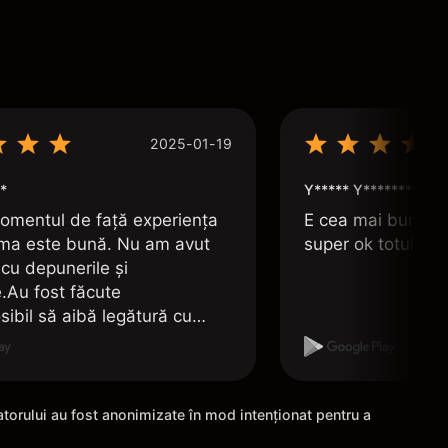
2025-01-19
*
Y***** Y*********
omentul de față experiența
E cea mai bună apl
rma este bună. Nu am avut
super ok totul e î
cu depunerile și
e.Au fost făcute
sibil să aibă legătură cu
unui cont de Revolut.
zatorului au fost anonimizate în mod intenționat pentru a