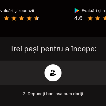
valuări și recenzii
Evaluări și r
4.6
Trei pași pentru a începe:
2. Depuneți bani așa cum doriți