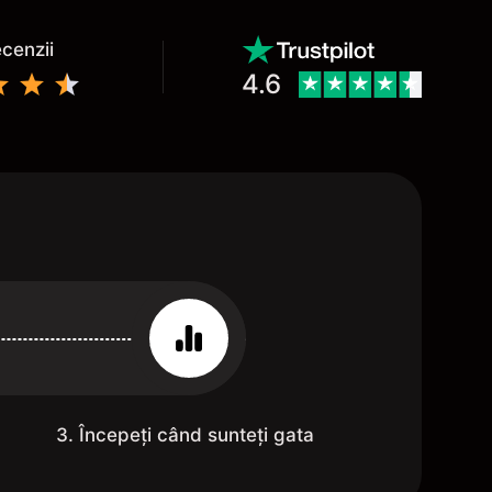
ecenzii
4.6
3. Începeți când sunteți gata