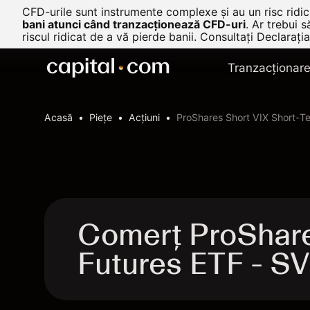
CFD-urile sunt instrumente complexe și au un risc ridica
bani atunci când tranzacționează CFD-uri
.
Ar trebui s
riscul ridicat de a vă pierde banii. Consultați
Declarația
Tranzacționar
Acasă
Pieţe
Acțiuni
ProShares Short VIX Short-T
Comerț ProShare
Futures ETF - 