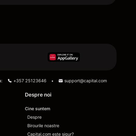
a:
+357 25123646
support@capital.com
•
Despre noi
Cine suntem
Despre
Birourile noastre
Capital.com este sigur?