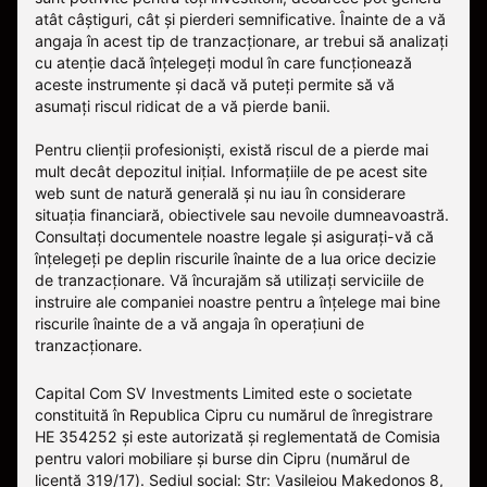
atât câștiguri, cât și pierderi semnificative. Înainte de a vă
angaja în acest tip de tranzacționare, ar trebui să analizați
cu atenție dacă înțelegeți modul în care funcționează
aceste instrumente și dacă vă puteți permite să vă
asumați riscul ridicat de a vă pierde banii.
Pentru clienții profesioniști, există riscul de a pierde mai
mult decât depozitul inițial. Informațiile de pe acest site
web sunt de natură generală și nu iau în considerare
situația financiară, obiectivele sau nevoile dumneavoastră.
Consultați documentele noastre legale și asigurați-vă că
înțelegeți pe deplin riscurile înainte de a lua orice decizie
de tranzacționare. Vă încurajăm să utilizați serviciile de
instruire ale companiei noastre pentru a înțelege mai bine
riscurile înainte de a vă angaja în operațiuni de
tranzacționare.
Capital Com SV Investments Limited este o societate
constituită în Republica Cipru cu numărul de înregistrare
HE 354252 și este autorizată și reglementată de Comisia
pentru valori mobiliare și burse din Cipru (numărul de
licență 319/17). Sediul social: Str: Vasileiou Makedonos 8,