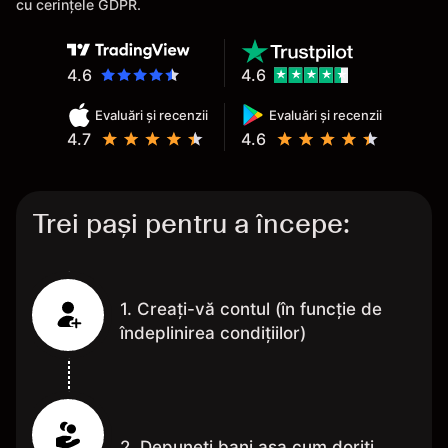
cu cerințele GDPR.
4.6
4.6
Evaluări și recenzii
Evaluări și recenzii
4.7
4.6
Trei pași pentru a începe:
1. Creați-vă contul (în funcție de
îndeplinirea condițiilor)
2. Depuneți bani așa cum doriți