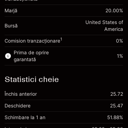
poziției
Ajustare finanțare peste
Marjă
Dimensiunea tranzacției cu efect de levier
20.00
%
-0.000654
noapte
~
$5,000.00
%
Taxat la valoarea totală a
United States of
Bani din efectul de levier ~ $
$4,000.00
(-$0.03)
Bursă
poziției
America
Dimensiunea tranzacției cu efect de levier
1
Comision tranzacționare
0%
Accesați platforma
~
$5,000.00
Bani din efectul de levier ~ $
$4,000.00
Prima de oprire
1
%
garantată
Accesați platforma
Statistici cheie
Taxe și
Închis anterior
25.72
Comisioane
Deschidere
25.47
Schimbare la 1 an
51.88%