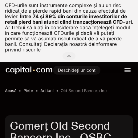
CFD-urile sunt instrumente complexe și au un risc
ridicat de a pierde rapid bani din cauza efectului de
levier.
Între 74 și 89% din conturile investitorilor de
retail pierd bani atunci când tranzacționează CFD-uri
.
Ar trebui să luați în considerare dacă înțelegeți modul
în care funcționează CFDurile și dacă vă puteți
permite să vă asumați riscul ridicat de a vă pierde
banii. Consultați
Declarația noastră deinformare
privind riscurile
Deschideți un cont
Acasă
Pieţe
Acțiuni
Old Second Bancorp Inc
Comerț Old Second
Bancorp Inc - OSBC