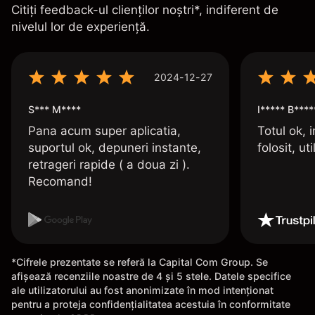
Citiți feedback-ul clienților noștri*, indiferent de
nivelul lor de experiență.
2024-12-27
S*** M****
I***** B****
Pana acum super aplicatia,
Totul ok, i
suportul ok, depuneri instante,
folosit, uti
retrageri rapide ( a doua zi ).
Recomand!
*Cifrele prezentate se referă la Capital Com Group. Se
afișează recenziile noastre de 4 și 5 stele. Datele specifice
ale utilizatorului au fost anonimizate în mod intenționat
pentru a proteja confidențialitatea acestuia în conformitate