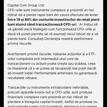
Capital Com Group Ltd:
CFD-urile sunt instrumente complexe și prezintă un risc
ridicat de a pierde rapid bani din cauza efectului de levier.
Între 74 și 89% din conturile investitorilor de retail pierd
bani atunci când tranzacționează CFD-uri
. Ar trebui să
vă gândiți dacă înțelegeți cum funcționează CFD-urile și
dacă vă puteți permite să vă asumați riscul ridicat de a vă
pierde banii.
Consultați
Declarația noastră deinformare
privind riscurile
Avertisment privind riscurile: Valoarea acțiunilor și a ETF-
urilor cumpărate prin intermediul unui cont de
tranzacționare cu acțiuni poate crește sau scădea, ceea
ce înseamnă că s-ar putea să recuperați mai puțin decât
ați investit inițial. Performanțele anterioare nu garantează
rezultatele viitoare.
Tranzacțiile cu instrumente extrabursiere nelivrabile,
precum opțiunile knock-out și CFD-urile, sunt produse
financiare complexe care prezintă un risc ridicat de
pierdere a întregului capital investit. Astfel de produse nu
sunt potrivite pentru toți investitorii, deoarece pot genera