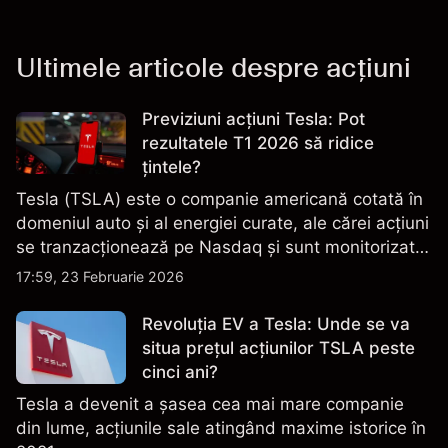
Ultimele articole despre acțiuni
Previziuni acțiuni Tesla: Pot
rezultatele T1 2026 să ridice
țintele?
Tesla (TSLA) este o companie americană cotată în
domeniul auto și al energiei curate, ale cărei acțiuni
se tranzacționează pe Nasdaq și sunt monitorizate
îndeaproape pentru performanța financiară, datele
17:59, 23 Februarie 2026
de livrare și evoluțiile tehnologice și de producție.
Revoluția EV a Tesla: Unde se va
situa prețul acțiunilor TSLA peste
cinci ani?
Tesla a devenit a șasea cea mai mare companie
din lume, acțiunile sale atingând maxime istorice în