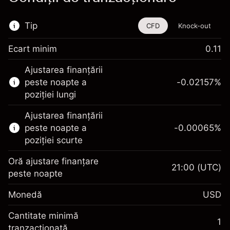
Tip
CFD
Knock-out
Ecart minim
0.11
Acest instrument financiar este disponibil
Ajustarea finanțării
pentru tranzacționare prin CFD-uri și Knock-
peste noapte a
-0.02157
%
out-uri.
poziției lungi
Aflați mai multe despre:
Ajustarea finanțării
CFD-uri
peste noapte a
-0.00065
%
Knock-out-uri
poziției scurte
Oră ajustare finanțare
21:00
(UTC)
peste noapte
Marja. Investiția Dvs.
$1,000.00
Monedă
USD
Ajustare finanțare peste
-0.021568
noapte
Cantitate minimă
%
1
Taxat la valoarea totală a
tranzacționată
Marja. Investiția Dvs.
$1,000.00
(-$1.08)