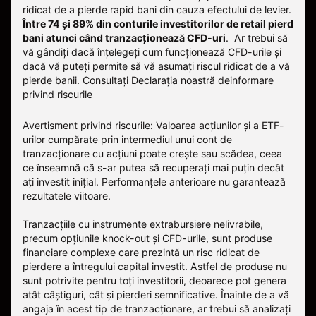
ridicat de a pierde rapid bani din cauza efectului de levier.
Între 74 și 89% din conturile investitorilor de retail pierd
bani atunci când tranzacționează CFD-uri
. Ar trebui să
vă gândiți dacă înțelegeți cum funcționează CFD-urile și
dacă vă puteți permite să vă asumați riscul ridicat de a vă
pierde banii.
Consultați
Declarația noastră deinformare
privind riscurile
Avertisment privind riscurile: Valoarea acțiunilor și a ETF-
urilor cumpărate prin intermediul unui cont de
tranzacționare cu acțiuni poate crește sau scădea, ceea
ce înseamnă că s-ar putea să recuperați mai puțin decât
ați investit inițial. Performanțele anterioare nu garantează
rezultatele viitoare.
Tranzacțiile cu instrumente extrabursiere nelivrabile,
precum opțiunile knock-out și CFD-urile, sunt produse
financiare complexe care prezintă un risc ridicat de
pierdere a întregului capital investit. Astfel de produse nu
sunt potrivite pentru toți investitorii, deoarece pot genera
atât câștiguri, cât și pierderi semnificative. Înainte de a vă
angaja în acest tip de tranzacționare, ar trebui să analizați