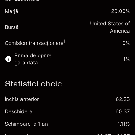
poziției
Ajustare finanțare peste
Marjă
Dimensiunea tranzacției cu efect de levier
20.00
%
-0.000654
noapte
~
$5,000.00
%
Taxat la valoarea totală a
United States of
Bani din efectul de levier ~ $
$4,000.00
(-$0.03)
Bursă
poziției
America
Dimensiunea tranzacției cu efect de levier
1
Comision tranzacționare
0%
Accesați platforma
~
$5,000.00
Bani din efectul de levier ~ $
$4,000.00
Prima de oprire
1
%
garantată
Accesați platforma
Statistici cheie
Taxe și
Închis anterior
62.23
Comisioane
Deschidere
60.37
Schimbare la 1 an
-1.11%