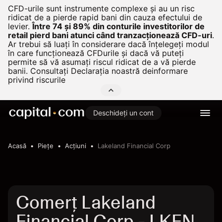
CFD-urile sunt instrumente complexe și au un risc
ridicat de a pierde rapid bani din cauza efectului de
levier.
Între 74 și 89% din conturile investitorilor de
retail pierd bani atunci când tranzacționează CFD-uri
.
Ar trebui să luați în considerare dacă înțelegeți modul
în care funcționează CFDurile și dacă vă puteți
permite să vă asumați riscul ridicat de a vă pierde
banii. Consultați
Declarația noastră deinformare
privind riscurile
Deschideți un cont
Acasă
Pieţe
Acțiuni
Lakeland Financial Corp
Comerț Lakeland
Financial Corp - LKFN