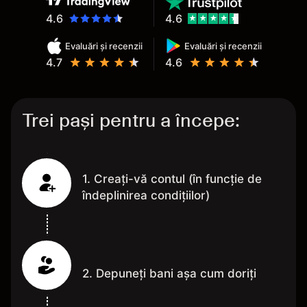
4.6
4.6
Evaluări și recenzii
Evaluări și recenzii
4.7
4.6
Trei pași pentru a începe:
1. Creați-vă contul (în funcție de
îndeplinirea condițiilor)
2. Depuneți bani așa cum doriți