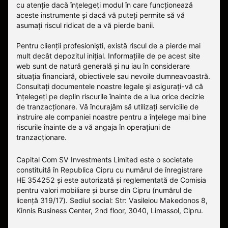
cu atenție dacă înțelegeți modul în care funcționează
aceste instrumente și dacă vă puteți permite să vă
asumați riscul ridicat de a vă pierde banii.
Pentru clienții profesioniști, există riscul de a pierde mai
mult decât depozitul inițial. Informațiile de pe acest site
web sunt de natură generală și nu iau în considerare
situația financiară, obiectivele sau nevoile dumneavoastră.
Consultați documentele noastre legale și asigurați-vă că
înțelegeți pe deplin riscurile înainte de a lua orice decizie
de tranzacționare. Vă încurajăm să utilizați serviciile de
instruire ale companiei noastre pentru a înțelege mai bine
riscurile înainte de a vă angaja în operațiuni de
tranzacționare.
Capital Com SV Investments Limited este o societate
constituită în Republica Cipru cu numărul de înregistrare
HE 354252 și este autorizată și reglementată de Comisia
pentru valori mobiliare și burse din Cipru (numărul de
licență 319/17). Sediul social: Str: Vasileiou Makedonos 8,
Kinnis Business Center, 2nd floor, 3040, Limassol, Cipru.