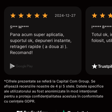
2024-12-27
S*** M****
I***** B****
Pana acum super aplicatia,
Totul ok, i
suportul ok, depuneri instante,
folosit, uti
retrageri rapide ( a doua zi ).
Recomand!
*Cifrele prezentate se referă la Capital Com Group. Se
afișează recenziile noastre de 4 și 5 stele. Datele specifice
ale utilizatorului au fost anonimizate în mod intenționat
pentru a proteja confidențialitatea acestuia în conformitate
cu cerințele GDPR.