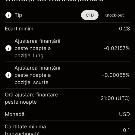
Tip
CFD
Knock-out
Ecart minim
0.28
Acest instrument financiar este disponibil
Ajustarea finanțării
pentru tranzacționare prin CFD-uri și Knock-
peste noapte a
-0.02157
%
out-uri.
poziției lungi
Aflați mai multe despre:
Ajustarea finanțării
CFD-uri
peste noapte a
-0.00065
%
Knock-out-uri
poziției scurte
Oră ajustare finanțare
21:00
(UTC)
peste noapte
Marja. Investiția Dvs.
$1,000.00
Monedă
USD
Ajustare finanțare peste
-0.021568
noapte
Cantitate minimă
%
0.1
Taxat la valoarea totală a
tranzacționată
Marja. Investiția Dvs.
$1,000.00
(-$1.08)