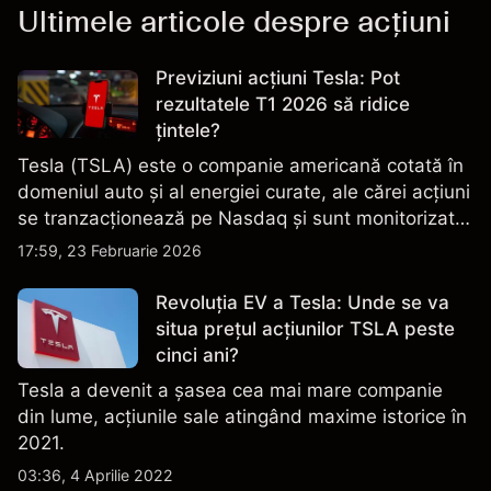
Ultimele articole despre acțiuni
Previziuni acțiuni Tesla: Pot
rezultatele T1 2026 să ridice
țintele?
Tesla (TSLA) este o companie americană cotată în
domeniul auto și al energiei curate, ale cărei acțiuni
se tranzacționează pe Nasdaq și sunt monitorizate
îndeaproape pentru performanța financiară, datele
17:59, 23 Februarie 2026
de livrare și evoluțiile tehnologice și de producție.
Revoluția EV a Tesla: Unde se va
situa prețul acțiunilor TSLA peste
cinci ani?
Tesla a devenit a șasea cea mai mare companie
din lume, acțiunile sale atingând maxime istorice în
2021.
03:36, 4 Aprilie 2022