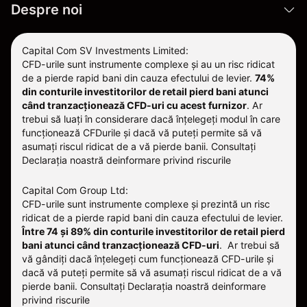
Despre noi
Capital Com SV Investments Limited:
CFD-urile sunt instrumente complexe și au un risc ridicat
de a pierde rapid bani din cauza efectului de levier.
74%
din conturile investitorilor de retail pierd bani atunci
când tranzacționează CFD-uri cu acest furnizor
.
Ar
trebui să luați în considerare dacă înțelegeți modul în care
funcționează CFDurile și dacă vă puteți permite să vă
asumați riscul ridicat de a vă pierde banii. Consultați
Declarația noastră deinformare privind riscurile
Capital Com Group Ltd:
CFD-urile sunt instrumente complexe și prezintă un risc
ridicat de a pierde rapid bani din cauza efectului de levier.
Între 74 și 89% din conturile investitorilor de retail pierd
bani atunci când tranzacționează CFD-uri
. Ar trebui să
vă gândiți dacă înțelegeți cum funcționează CFD-urile și
dacă vă puteți permite să vă asumați riscul ridicat de a vă
pierde banii.
Consultați
Declarația noastră deinformare
privind riscurile