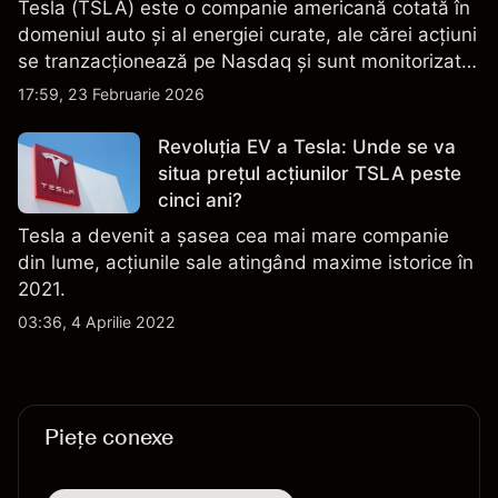
Tesla (TSLA) este o companie americană cotată în
domeniul auto și al energiei curate, ale cărei acțiuni
se tranzacționează pe Nasdaq și sunt monitorizate
îndeaproape pentru performanța financiară, datele
17:59, 23 Februarie 2026
de livrare și evoluțiile tehnologice și de producție.
Revoluția EV a Tesla: Unde se va
situa prețul acțiunilor TSLA peste
cinci ani?
Tesla a devenit a șasea cea mai mare companie
din lume, acțiunile sale atingând maxime istorice în
2021.
03:36, 4 Aprilie 2022
Piețe conexe