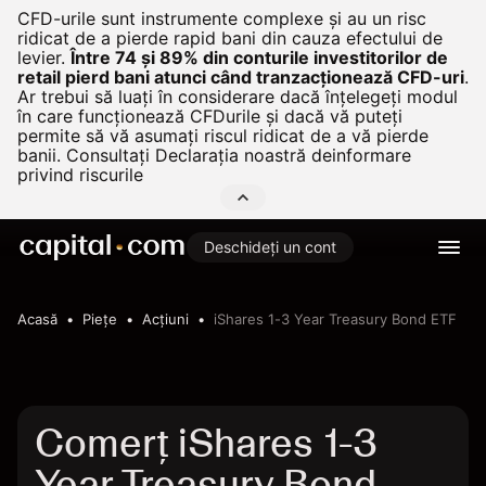
CFD-urile sunt instrumente complexe și au un risc
ridicat de a pierde rapid bani din cauza efectului de
levier.
Între 74 și 89% din conturile investitorilor de
retail pierd bani atunci când tranzacționează CFD-uri
.
Ar trebui să luați în considerare dacă înțelegeți modul
în care funcționează CFDurile și dacă vă puteți
permite să vă asumați riscul ridicat de a vă pierde
banii. Consultați
Declarația noastră deinformare
privind riscurile
Deschideți un cont
Acasă
Pieţe
Acțiuni
iShares 1-3 Year Treasury Bond ETF
Comerț iShares 1-3
Year Treasury Bond