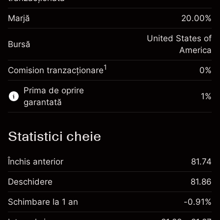
poziției
Ajustare finanțare peste
Marjă
Dimensiunea tranzacției cu efect de levier
20.00
%
-0.000654
noapte
~
$5,000.00
%
Taxat la valoarea totală a
United States of
Bani din efectul de levier ~ $
$4,000.00
(-$0.03)
Bursă
poziției
America
Dimensiunea tranzacției cu efect de levier
1
Comision tranzacționare
0%
Accesați platforma
~
$5,000.00
Bani din efectul de levier ~ $
$4,000.00
Prima de oprire
1
%
garantată
Accesați platforma
Statistici cheie
Taxe și
Închis anterior
81.74
Comisioane
Deschidere
81.86
Schimbare la 1 an
-0.91%