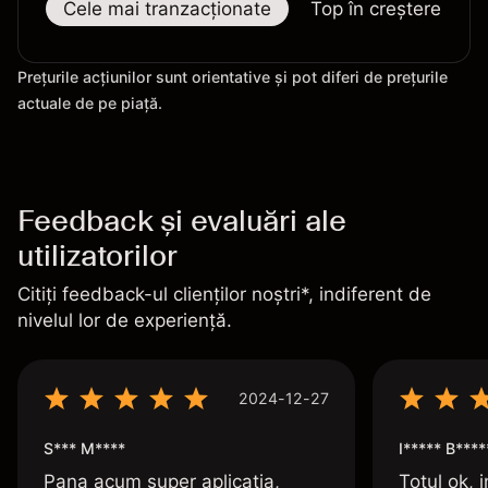
Cele mai tranzacționate
Top în creștere
Prețurile acțiunilor sunt orientative și pot diferi de prețurile
actuale de pe piață.
Feedback și evaluări ale
utilizatorilor
Citiți feedback-ul clienților noștri*, indiferent de
nivelul lor de experiență.
2024-12-27
S*** M****
I***** B****
Pana acum super aplicatia,
Totul ok, i