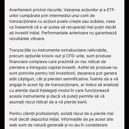
Avertisment privind riscurile: Valoarea acțiunilor și a ETF-
urilor cumpărate prin intermediul unui cont de
tranzacționare cu acțiuni poate crește sau scădea, ceea
ce înseamnă că s-ar putea să recuperați mai puțin decât
ați investit inițial. Performanțele anterioare nu garantează
rezultatele viitoare.
Tranzacțiile cu instrumente extrabursiere nelivrabile,
precum opțiunile knock-out și CFD-urile, sunt produse
financiare complexe care prezintă un risc ridicat de
pierdere a întregului capital investit. Astfel de produse nu
sunt potrivite pentru toți investitorii, deoarece pot genera
atât câștiguri, cât și pierderi semnificative. Înainte de a vă
angaja în acest tip de tranzacționare, ar trebui să analizați
cu atenție dacă înțelegeți modul în care funcționează
aceste instrumente și dacă vă puteți permite să vă
asumați riscul ridicat de a vă pierde banii.
Pentru clienții profesioniști, există riscul de a pierde mai
mult decât depozitul inițial. Informațiile de pe acest site
web sunt de natură generală și nu iau în considerare