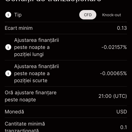
Tip
CFD
Knock-out
Ecart minim
0.13
Acest instrument financiar este disponibil
Ajustarea finanțării
pentru tranzacționare prin CFD-uri și Knock-
peste noapte a
-0.02157
%
out-uri.
poziției lungi
Aflați mai multe despre:
Ajustarea finanțării
CFD-uri
peste noapte a
-0.00065
%
Knock-out-uri
poziției scurte
Oră ajustare finanțare
21:00
(UTC)
peste noapte
Marja. Investiția Dvs.
$1,000.00
Monedă
USD
Ajustare finanțare peste
-0.021568
noapte
Cantitate minimă
%
0.1
Taxat la valoarea totală a
tranzacționată
Marja. Investiția Dvs.
$1,000.00
(-$1.08)