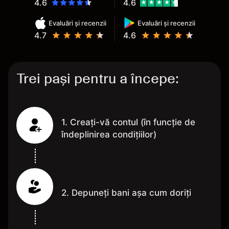
4.6
4.6
Evaluări și recenzii
Evaluări și recenzii
4.7
4.6
Trei pași pentru a începe:
1. Creați-vă contul (în funcție de
îndeplinirea condițiilor)
2. Depuneți bani așa cum doriți