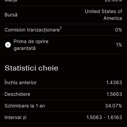
-0.000654
noapte
~
$5,000.00
%
Taxat la valoarea totală a
United States of
Bani din efectul de levier ~ $
$4,000.00
(-$0.03)
Bursă
poziției
America
Dimensiunea tranzacției cu efect de levier
1
Comision tranzacționare
0%
Accesați platforma
~
$5,000.00
Bani din efectul de levier ~ $
$4,000.00
Prima de oprire
1
%
garantată
Accesați platforma
Statistici cheie
Taxe și
Închis anterior
1.4363
Comisioane
Deschidere
1.5663
Schimbare la 1 an
34.07%
Interval zi
1.5063 - 1.6163