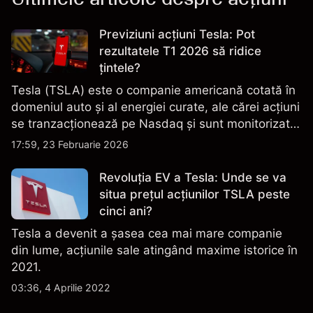
Previziuni acțiuni Tesla: Pot
rezultatele T1 2026 să ridice
țintele?
Tesla (TSLA) este o companie americană cotată în
domeniul auto și al energiei curate, ale cărei acțiuni
se tranzacționează pe Nasdaq și sunt monitorizate
îndeaproape pentru performanța financiară, datele
17:59, 23 Februarie 2026
de livrare și evoluțiile tehnologice și de producție.
Revoluția EV a Tesla: Unde se va
situa prețul acțiunilor TSLA peste
cinci ani?
Tesla a devenit a șasea cea mai mare companie
din lume, acțiunile sale atingând maxime istorice în
2021.
03:36, 4 Aprilie 2022