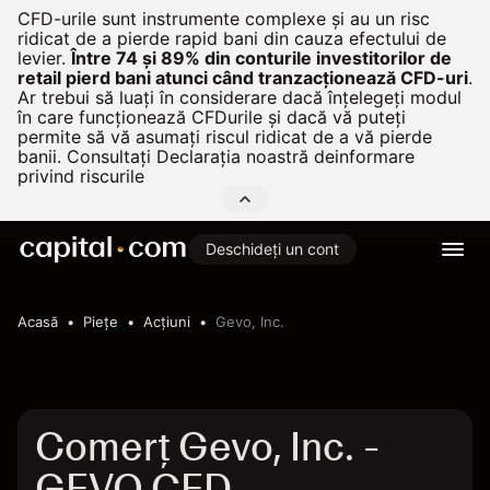
CFD-urile sunt instrumente complexe și au un risc
ridicat de a pierde rapid bani din cauza efectului de
levier.
Între 74 și 89% din conturile investitorilor de
retail pierd bani atunci când tranzacționează CFD-uri
.
Ar trebui să luați în considerare dacă înțelegeți modul
în care funcționează CFDurile și dacă vă puteți
permite să vă asumați riscul ridicat de a vă pierde
banii. Consultați
Declarația noastră deinformare
privind riscurile
Deschideți un cont
Acasă
Pieţe
Acțiuni
Gevo, Inc.
Comerț Gevo, Inc. -
GEVO CFD