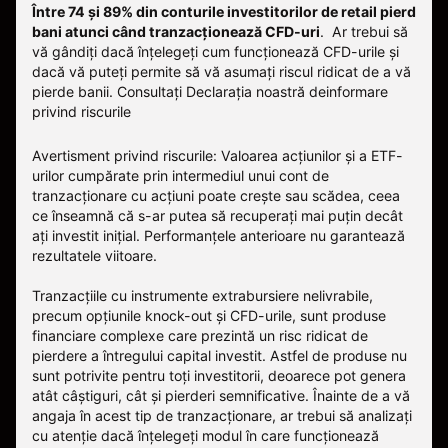
Între 74 și 89% din conturile investitorilor de retail pierd
bani atunci când tranzacționează CFD-uri
. Ar trebui să
vă gândiți dacă înțelegeți cum funcționează CFD-urile și
dacă vă puteți permite să vă asumați riscul ridicat de a vă
pierde banii.
Consultați
Declarația noastră deinformare
privind riscurile
Avertisment privind riscurile: Valoarea acțiunilor și a ETF-
urilor cumpărate prin intermediul unui cont de
tranzacționare cu acțiuni poate crește sau scădea, ceea
ce înseamnă că s-ar putea să recuperați mai puțin decât
ați investit inițial. Performanțele anterioare nu garantează
rezultatele viitoare.
Tranzacțiile cu instrumente extrabursiere nelivrabile,
precum opțiunile knock-out și CFD-urile, sunt produse
financiare complexe care prezintă un risc ridicat de
pierdere a întregului capital investit. Astfel de produse nu
sunt potrivite pentru toți investitorii, deoarece pot genera
atât câștiguri, cât și pierderi semnificative. Înainte de a vă
angaja în acest tip de tranzacționare, ar trebui să analizați
cu atenție dacă înțelegeți modul în care funcționează