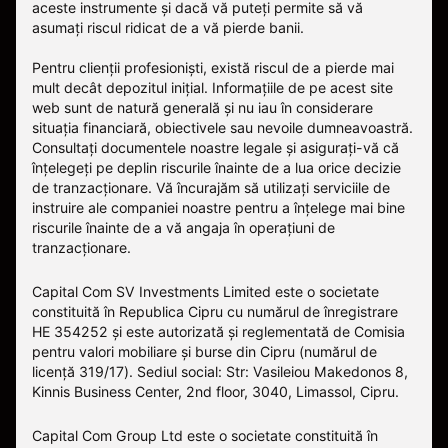
aceste instrumente și dacă vă puteți permite să vă
asumați riscul ridicat de a vă pierde banii.
Pentru clienții profesioniști, există riscul de a pierde mai
mult decât depozitul inițial. Informațiile de pe acest site
web sunt de natură generală și nu iau în considerare
situația financiară, obiectivele sau nevoile dumneavoastră.
Consultați documentele noastre legale și asigurați-vă că
înțelegeți pe deplin riscurile înainte de a lua orice decizie
de tranzacționare. Vă încurajăm să utilizați serviciile de
instruire ale companiei noastre pentru a înțelege mai bine
riscurile înainte de a vă angaja în operațiuni de
tranzacționare.
Capital Com SV Investments Limited este o societate
constituită în Republica Cipru cu numărul de înregistrare
HE 354252 și este autorizată și reglementată de Comisia
pentru valori mobiliare și burse din Cipru (numărul de
licență 319/17). Sediul social: Str: Vasileiou Makedonos 8,
Kinnis Business Center, 2nd floor, 3040, Limassol, Cipru.
Capital Com Group Ltd este o societate constituită în