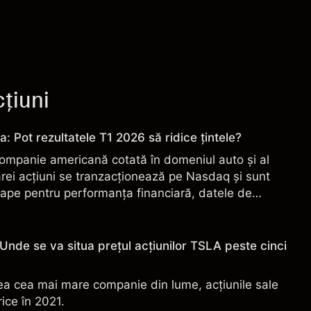
țiuni
la: Pot rezultatele T1 2026 să ridice țintele?
ompanie americană cotată în domeniul auto și al
ărei acțiuni se tranzacționează pe Nasdaq și sunt
ape pentru performanța financiară, datele de
ehnologice și de producție.
 Unde se va situa prețul acțiunilor TSLA peste cinci
ea cea mai mare companie din lume, acțiunile sale
ice în 2021.