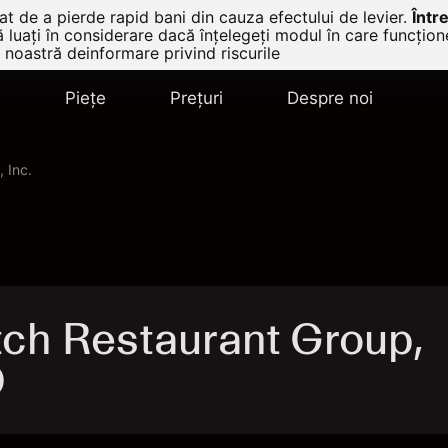
t de a pierde rapid bani din cauza efectului de levier.
Într
ă luați în considerare dacă înțelegeți modul în care funcțio
 noastră deinformare privind riscurile
e
Pieţe
Prețuri
Despre noi
 Inc.
tch Restaurant Group,
D