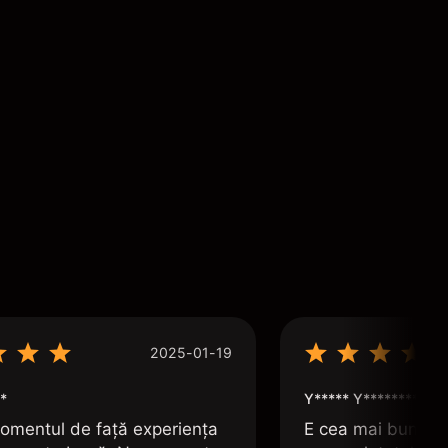
2025-01-19
*
Y***** Y*********
omentul de față experiența
E cea mai bună apl