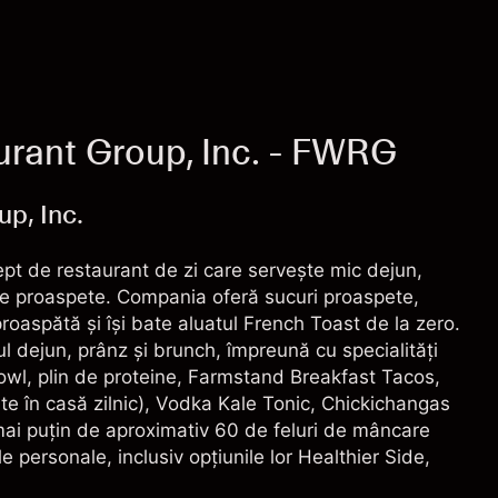
Taxe și Comisioane
urant Group, Inc. - FWRG
p, Inc.
pt de restaurant de zi care servește mic dejun,
te proaspete. Compania oferă sucuri proaspete,
roaspătă și își bate aluatul French Toast de la zero.
ul dejun, prânz și brunch, împreună cu specialități
owl, plin de proteine, Farmstand Breakfast Tacos,
e în casă zilnic), Vodka Kale Tonic, Chickichangas
 mai puțin de aproximativ 60 de feluri de mâncare
le personale, inclusiv opțiunile lor Healthier Side,