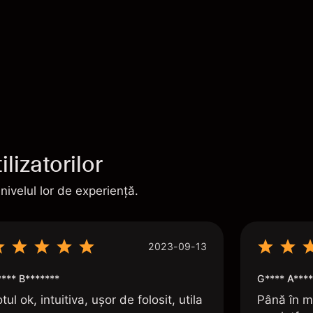
lizatorilor
 nivelul lor de experiență.
2023-09-13
**** B*******
G**** A****
tul ok, intuitiva, ușor de folosit, utila
Până în m