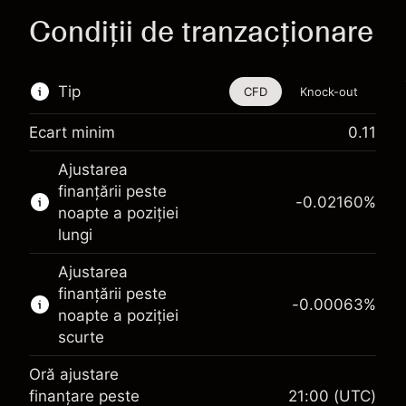
Condiții de tranzacționare
Tip
CFD
Knock-out
Ecart minim
0.11
Acest instrument financiar este disponibil
Ajustarea
pentru tranzacționare prin CFD-uri și Knock-
finanțării peste
out-uri.
-0.02160
%
noapte a poziției
Aflați mai multe despre:
lungi
CFD-uri
Ajustarea
Knock-out-uri
finanțării peste
-0.00063
%
noapte a poziției
scurte
Oră ajustare
Marja. Investiția Dvs.
$1,000.00
finanțare peste
21:00
(UTC)