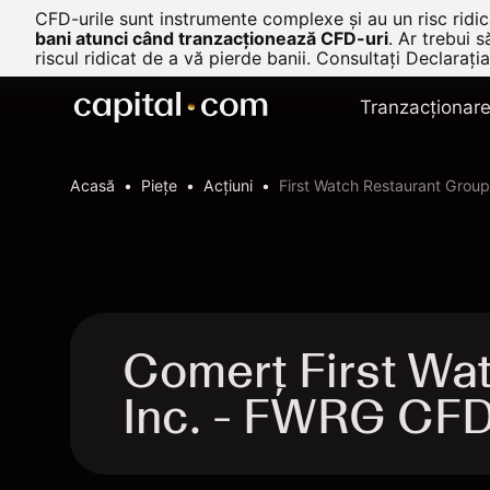
CFD-urile sunt instrumente complexe și au un risc ridica
bani atunci când tranzacționează CFD-uri
.
Ar trebui s
riscul ridicat de a vă pierde banii. Consultați
Declarația
Tranzacționar
Acasă
Pieţe
Acțiuni
First Watch Restaurant Group,
Comerț First Wa
Inc. - FWRG CF