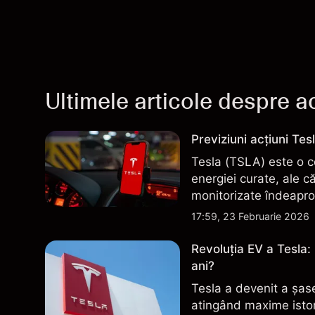
Ultimele articole despre ac
Previziuni acțiuni Tes
Tesla (TSLA) este o c
energiei curate, ale c
monitorizate îndeapro
livrare și evoluțiile t
17:59, 23 Februarie 2026
Revoluția EV a Tesla:
ani?
Tesla a devenit a șas
atingând maxime istor