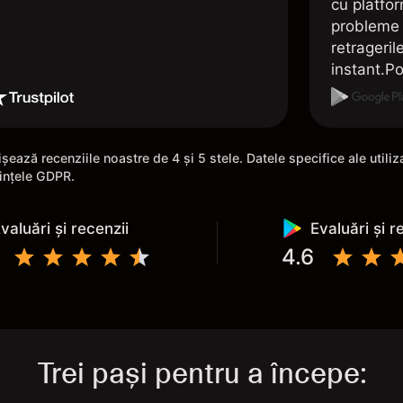
cu platfo
probleme 
retrageril
instant.Po
folosirea 
șează recenziile noastre de 4 și 5 stele. Datele specifice ale utili
rințele GDPR.
valuări și recenzii
Evaluări și r
4.6
Trei pași pentru a începe: