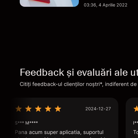
03:36, 4 Aprilie 2022
Feedback și evaluări ale uti
Citiți feedback-ul clienților noștri*, indiferent de
2024-12-27
S*** M****
I*
Pana acum super aplicatia, suportul
To