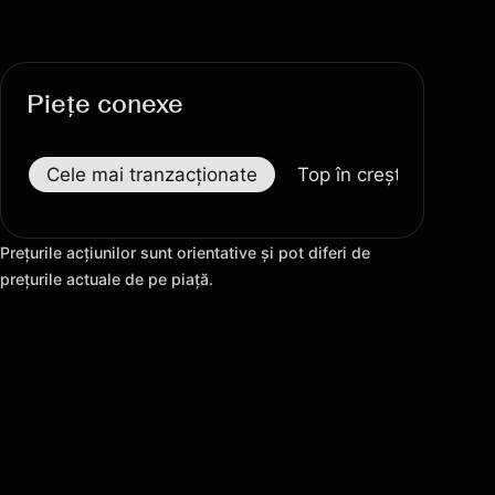
Piețe conexe
Cele mai tranzacționate
Top în creștere
To
Prețurile acțiunilor sunt orientative și pot diferi de
prețurile actuale de pe piață.