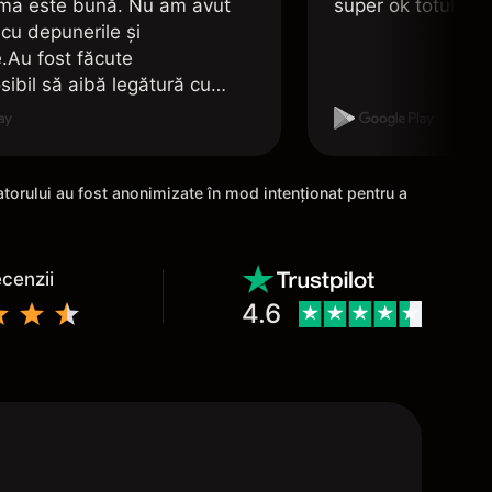
rma este bună. Nu am avut
super ok totul e î
cu depunerile și
e.Au fost făcute
sibil să aibă legătură cu
unui cont de Revolut.
zatorului au fost anonimizate în mod intenționat pentru a
ecenzii
4.6