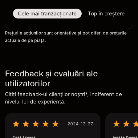
Cele mai tranzacționate
Top în creștere
Prețurile acțiunilor sunt orientative și pot diferi de prețurile
actuale de pe piață.
Feedback și evaluări ale
utilizatorilor
Citiți feedback-ul clienților noștri*, indiferent de
nivelul lor de experiență.
2024-12-27
S*** M****
I***** B****