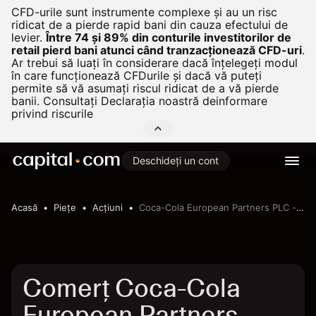
CFD-urile sunt instrumente complexe și au un risc
ridicat de a pierde rapid bani din cauza efectului de
levier.
Între 74 și 89% din conturile investitorilor de
retail pierd bani atunci când tranzacționează CFD-uri
.
Ar trebui să luați în considerare dacă înțelegeți modul
în care funcționează CFDurile și dacă vă puteți
permite să vă asumați riscul ridicat de a vă pierde
banii. Consultați
Declarația noastră deinformare
privind riscurile
Deschideți un cont
Acasă
Pieţe
Acțiuni
Coca-Cola European Partners PLC - GBP
Comerț Coca-Cola
European Partners