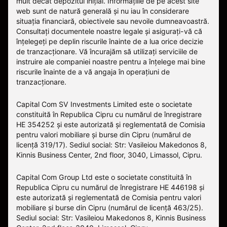
mult decât depozitul inițial. Informațiile de pe acest site
web sunt de natură generală și nu iau în considerare
situația financiară, obiectivele sau nevoile dumneavoastră.
Consultați documentele noastre legale și asigurați-vă că
înțelegeți pe deplin riscurile înainte de a lua orice decizie
de tranzacționare. Vă încurajăm să utilizați serviciile de
instruire ale companiei noastre pentru a înțelege mai bine
riscurile înainte de a vă angaja în operațiuni de
tranzacționare.
Capital Com SV Investments Limited este o societate
constituită în Republica Cipru cu numărul de înregistrare
HE 354252 și este autorizată și reglementată de Comisia
pentru valori mobiliare și burse din Cipru (numărul de
licență 319/17). Sediul social: Str: Vasileiou Makedonos 8,
Kinnis Business Center, 2nd floor, 3040, Limassol, Cipru.
Capital Com Group Ltd este o societate constituită în
Republica Cipru cu numărul de înregistrare ΗΕ 446198 și
este autorizată și reglementată de Comisia pentru valori
mobiliare și burse din Cipru (numărul de licență 463/25).
Sediul social: Str: Vasileiou Makedonos 8, Kinnis Business