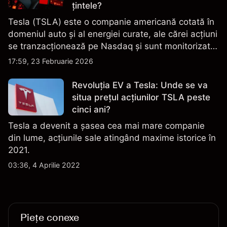
țintele?
Tesla (TSLA) este o companie americană cotată în
domeniul auto și al energiei curate, ale cărei acțiuni
se tranzacționează pe Nasdaq și sunt monitorizate
îndeaproape pentru performanța financiară, datele
17:59, 23 Februarie 2026
de livrare și evoluțiile tehnologice și de producție.
Revoluția EV a Tesla: Unde se va
situa prețul acțiunilor TSLA peste
cinci ani?
Tesla a devenit a șasea cea mai mare companie
din lume, acțiunile sale atingând maxime istorice în
2021.
03:36, 4 Aprilie 2022
Piețe conexe