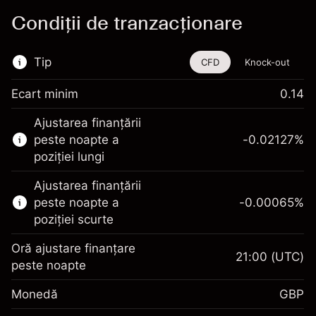
Condiții de tranzacționare
Tip
CFD
Knock-out
Ecart minim
0.14
Acest instrument financiar este disponibil
Ajustarea finanțării
pentru tranzacționare prin CFD-uri și Knock-
peste noapte a
-0.02127
%
out-uri.
poziției lungi
Aflați mai multe despre:
Ajustarea finanțării
CFD-uri
peste noapte a
-0.00065
%
Knock-out-uri
poziției scurte
Oră ajustare finanțare
21:00
(UTC)
peste noapte
Marja. Investiția Dvs.
£1,000.00
Monedă
GBP
Ajustare finanțare peste
-0.021272