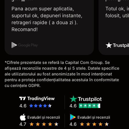
Pana acum super aplicatia,
Totul ok, i
suportul ok, depuneri instante,
folosit, uti
retrageri rapide ( a doua zi ).
Recomand!
*Cifrele prezentate se referă la Capital Com Group. Se
afișează recenziile noastre de 4 și 5 stele. Datele specifice
ale utilizatorului au fost anonimizate în mod intenționat
pentru a proteja confidențialitatea acestuia în conformitate
cu cerințele GDPR.
4.6
4.6
Evaluări și recenzii
Evaluări și recenzii
4.7
4.6