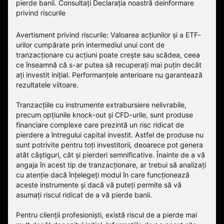
pierde banii.
Consultați
Declarația noastră deinformare
privind riscurile
Avertisment privind riscurile: Valoarea acțiunilor și a ETF-
urilor cumpărate prin intermediul unui cont de
tranzacționare cu acțiuni poate crește sau scădea, ceea
ce înseamnă că s-ar putea să recuperați mai puțin decât
ați investit inițial. Performanțele anterioare nu garantează
rezultatele viitoare.
Tranzacțiile cu instrumente extrabursiere nelivrabile,
precum opțiunile knock-out și CFD-urile, sunt produse
financiare complexe care prezintă un risc ridicat de
pierdere a întregului capital investit. Astfel de produse nu
sunt potrivite pentru toți investitorii, deoarece pot genera
atât câștiguri, cât și pierderi semnificative. Înainte de a vă
angaja în acest tip de tranzacționare, ar trebui să analizați
cu atenție dacă înțelegeți modul în care funcționează
aceste instrumente și dacă vă puteți permite să vă
asumați riscul ridicat de a vă pierde banii.
Pentru clienții profesioniști, există riscul de a pierde mai