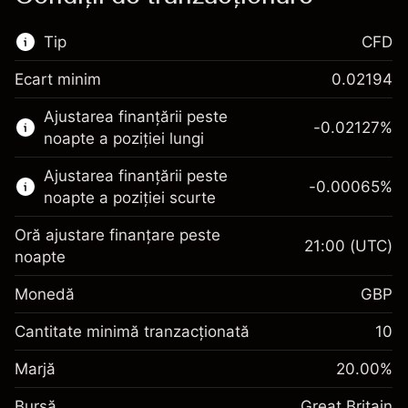
Tip
CFD
Ecart minim
0.02194
Această piață financiară este disponibilă
Ajustarea finanțării peste
pentru tranzacționarea CFD-urilor.
-0.02127
%
noapte a poziției lungi
Aflați mai multe despre:
Ajustarea finanțării peste
-0.00065
%
CFD-uri
noapte a poziției scurte
Oră ajustare finanțare peste
21:00
(UTC)
noapte
Monedă
GBP
Marja. Investiția Dvs.
£1,000.00
Ajustare finanțare peste
Cantitate minimă tranzacționată
10
-0.021271
noapte
Marja. Investiția Dvs.
£1,000.00
%
Taxat la valoarea totală a
Marjă
20.00
%
(-£1.06)
Ajustare finanțare peste
poziției
-0.000647
Bursă
noapte
Great Britain