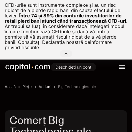
CFD-urile sunt instrumente complexe și au un risc
ridicat de a pierde rapid bani din cauza efectului de
levier.
Între 74 și 89% din conturile investitorilor de
retail pierd bani atunci când tranzacționează CFD-uri
.
Ar trebui să luați în considerare dacă înțelegeți modul
în care funcționează CFDurile și dacă vă puteți
permite să vă asumați riscul ridicat de a vă pierde
banii. Consultați
Declarația noastră deinformare
privind riscurile
Deschideți un cont
Acasă
Pieţe
Acțiuni
Big Technologies plc
Comerț Big
Technologies plc -