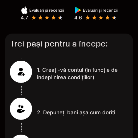
Evaluări și recenzii
Evaluări și recenzii
4.7
4.6
Trei pași pentru a începe:
1. Creați-vă contul (în funcție de
îndeplinirea condițiilor)
2. Depuneți bani așa cum doriți