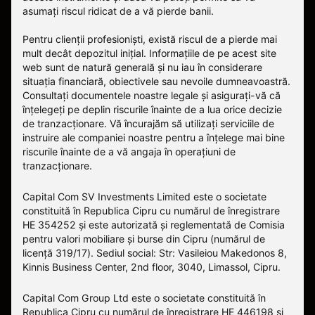
asumați riscul ridicat de a vă pierde banii.
Pentru clienții profesioniști, există riscul de a pierde mai
mult decât depozitul inițial. Informațiile de pe acest site
web sunt de natură generală și nu iau în considerare
situația financiară, obiectivele sau nevoile dumneavoastră.
Consultați documentele noastre legale și asigurați-vă că
înțelegeți pe deplin riscurile înainte de a lua orice decizie
de tranzacționare. Vă încurajăm să utilizați serviciile de
instruire ale companiei noastre pentru a înțelege mai bine
riscurile înainte de a vă angaja în operațiuni de
tranzacționare.
Capital Com SV Investments Limited este o societate
constituită în Republica Cipru cu numărul de înregistrare
HE 354252 și este autorizată și reglementată de Comisia
pentru valori mobiliare și burse din Cipru (numărul de
licență 319/17). Sediul social: Str: Vasileiou Makedonos 8,
Kinnis Business Center, 2nd floor, 3040, Limassol, Cipru.
Capital Com Group Ltd este o societate constituită în
Republica Cipru cu numărul de înregistrare ΗΕ 446198 și