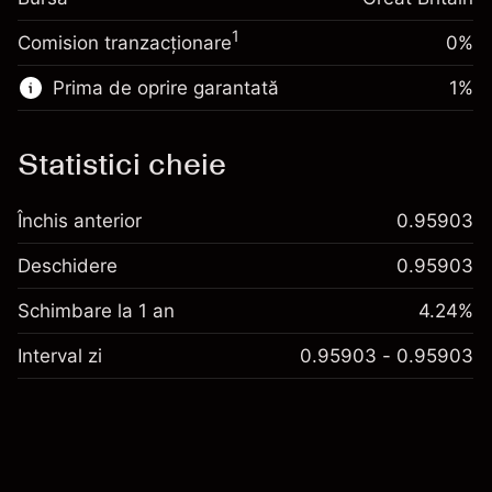
Dimensiunea tranzacției cu efect de levier
%
Taxat la valoarea totală a
~
£5,000.00
(-£0.03)
1
Comision tranzacționare
0%
poziției
Bani din efectul de levier ~ $
£4,000.00
Dimensiunea tranzacției cu efect de levier
Prima de oprire garantată
1
%
~
£5,000.00
Accesați platforma
Bani din efectul de levier ~ $
£4,000.00
Statistici cheie
Accesați platforma
Taxe și
Închis anterior
0.95903
Comisioane
Deschidere
0.95903
Schimbare la 1 an
4.24%
Interval zi
0.95903 - 0.95903