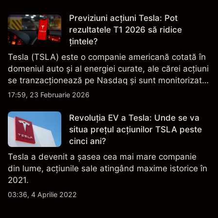
Previziuni acțiuni Tesla: Pot
rezultatele T1 2026 să ridice
țintele?
Tesla (TSLA) este o companie americană cotată în
domeniul auto și al energiei curate, ale cărei acțiuni
se tranzacționează pe Nasdaq și sunt monitorizate
îndeaproape pentru performanța financiară, datele
17:59, 23 Februarie 2026
de livrare și evoluțiile tehnologice și de producție.
Revoluția EV a Tesla: Unde se va
situa prețul acțiunilor TSLA peste
cinci ani?
Tesla a devenit a șasea cea mai mare companie
din lume, acțiunile sale atingând maxime istorice în
2021.
03:36, 4 Aprilie 2022