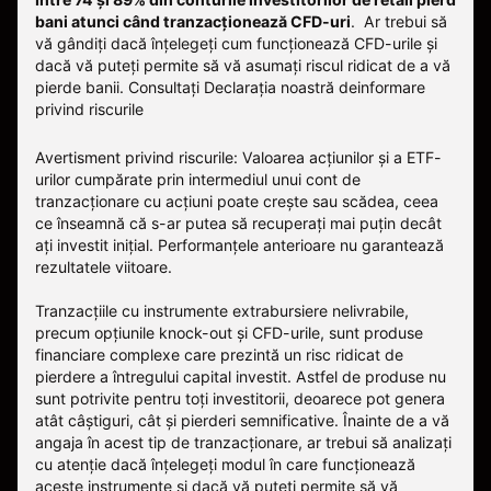
bani atunci când tranzacționează CFD-uri
. Ar trebui să
vă gândiți dacă înțelegeți cum funcționează CFD-urile și
dacă vă puteți permite să vă asumați riscul ridicat de a vă
pierde banii.
Consultați
Declarația noastră deinformare
privind riscurile
Avertisment privind riscurile: Valoarea acțiunilor și a ETF-
urilor cumpărate prin intermediul unui cont de
tranzacționare cu acțiuni poate crește sau scădea, ceea
ce înseamnă că s-ar putea să recuperați mai puțin decât
ați investit inițial. Performanțele anterioare nu garantează
rezultatele viitoare.
Tranzacțiile cu instrumente extrabursiere nelivrabile,
precum opțiunile knock-out și CFD-urile, sunt produse
financiare complexe care prezintă un risc ridicat de
pierdere a întregului capital investit. Astfel de produse nu
sunt potrivite pentru toți investitorii, deoarece pot genera
atât câștiguri, cât și pierderi semnificative. Înainte de a vă
angaja în acest tip de tranzacționare, ar trebui să analizați
cu atenție dacă înțelegeți modul în care funcționează
aceste instrumente și dacă vă puteți permite să vă