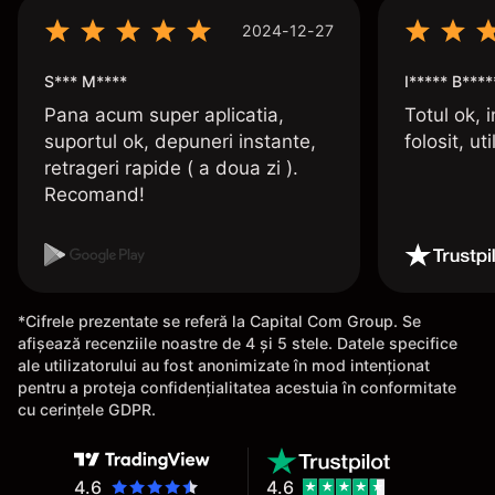
2024-12-27
S*** M****
I***** B****
Pana acum super aplicatia,
Totul ok, i
suportul ok, depuneri instante,
folosit, uti
retrageri rapide ( a doua zi ).
Recomand!
*Cifrele prezentate se referă la Capital Com Group. Se
afișează recenziile noastre de 4 și 5 stele. Datele specifice
ale utilizatorului au fost anonimizate în mod intenționat
pentru a proteja confidențialitatea acestuia în conformitate
cu cerințele GDPR.
4.6
4.6