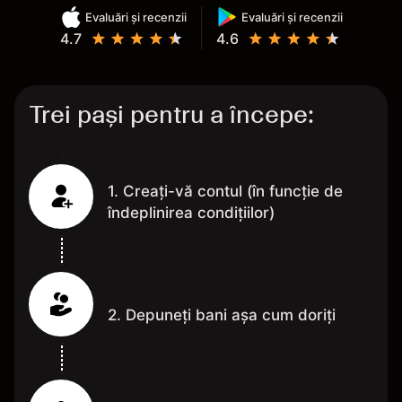
Evaluări și recenzii
Evaluări și recenzii
4.7
4.6
Trei pași pentru a începe:
1. Creați-vă contul (în funcție de
îndeplinirea condițiilor)
2. Depuneți bani așa cum doriți