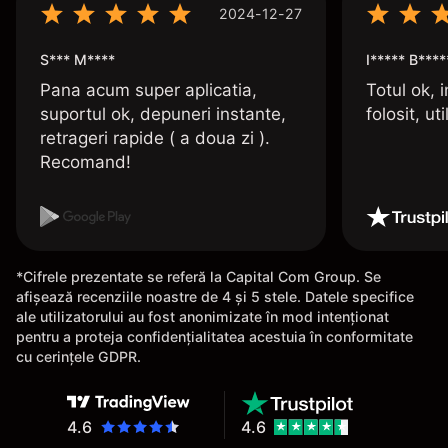
2024-12-27
S*** M****
I***** B****
Pana acum super aplicatia,
Totul ok, i
suportul ok, depuneri instante,
folosit, uti
retrageri rapide ( a doua zi ).
Recomand!
*Cifrele prezentate se referă la Capital Com Group. Se
afișează recenziile noastre de 4 și 5 stele. Datele specifice
ale utilizatorului au fost anonimizate în mod intenționat
pentru a proteja confidențialitatea acestuia în conformitate
cu cerințele GDPR.
4.6
4.6