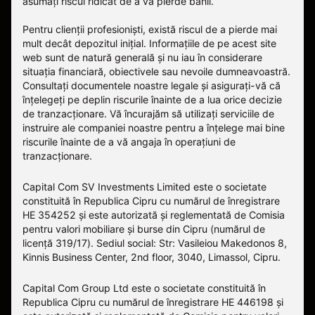
asumați riscul ridicat de a vă pierde banii.
Pentru clienții profesioniști, există riscul de a pierde mai
mult decât depozitul inițial. Informațiile de pe acest site
web sunt de natură generală și nu iau în considerare
situația financiară, obiectivele sau nevoile dumneavoastră.
Consultați documentele noastre legale și asigurați-vă că
înțelegeți pe deplin riscurile înainte de a lua orice decizie
de tranzacționare. Vă încurajăm să utilizați serviciile de
instruire ale companiei noastre pentru a înțelege mai bine
riscurile înainte de a vă angaja în operațiuni de
tranzacționare.
Capital Com SV Investments Limited este o societate
constituită în Republica Cipru cu numărul de înregistrare
HE 354252 și este autorizată și reglementată de Comisia
pentru valori mobiliare și burse din Cipru (numărul de
licență 319/17). Sediul social: Str: Vasileiou Makedonos 8,
Kinnis Business Center, 2nd floor, 3040, Limassol, Cipru.
Capital Com Group Ltd este o societate constituită în
Republica Cipru cu numărul de înregistrare ΗΕ 446198 și