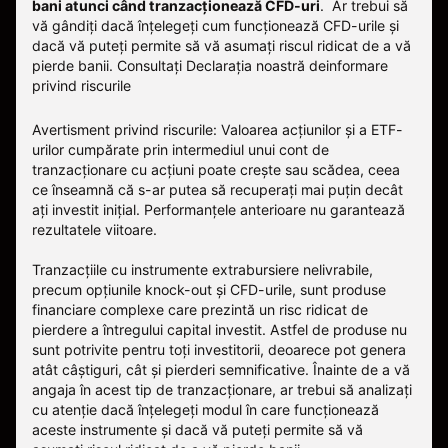
bani atunci când tranzacționează CFD-uri
. Ar trebui să
vă gândiți dacă înțelegeți cum funcționează CFD-urile și
dacă vă puteți permite să vă asumați riscul ridicat de a vă
pierde banii.
Consultați
Declarația noastră deinformare
privind riscurile
Avertisment privind riscurile: Valoarea acțiunilor și a ETF-
urilor cumpărate prin intermediul unui cont de
tranzacționare cu acțiuni poate crește sau scădea, ceea
ce înseamnă că s-ar putea să recuperați mai puțin decât
ați investit inițial. Performanțele anterioare nu garantează
rezultatele viitoare.
Tranzacțiile cu instrumente extrabursiere nelivrabile,
precum opțiunile knock-out și CFD-urile, sunt produse
financiare complexe care prezintă un risc ridicat de
pierdere a întregului capital investit. Astfel de produse nu
sunt potrivite pentru toți investitorii, deoarece pot genera
atât câștiguri, cât și pierderi semnificative. Înainte de a vă
angaja în acest tip de tranzacționare, ar trebui să analizați
cu atenție dacă înțelegeți modul în care funcționează
aceste instrumente și dacă vă puteți permite să vă