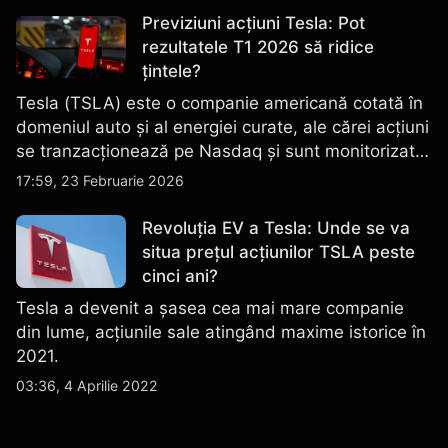
Previziuni acțiuni Tesla: Pot
rezultatele T1 2026 să ridice
țintele?
Tesla (TSLA) este o companie americană cotată în
domeniul auto și al energiei curate, ale cărei acțiuni
se tranzacționează pe Nasdaq și sunt monitorizate
îndeaproape pentru performanța financiară, datele
17:59, 23 Februarie 2026
de livrare și evoluțiile tehnologice și de producție.
Revoluția EV a Tesla: Unde se va
situa prețul acțiunilor TSLA peste
cinci ani?
Tesla a devenit a șasea cea mai mare companie
din lume, acțiunile sale atingând maxime istorice în
2021.
03:36, 4 Aprilie 2022