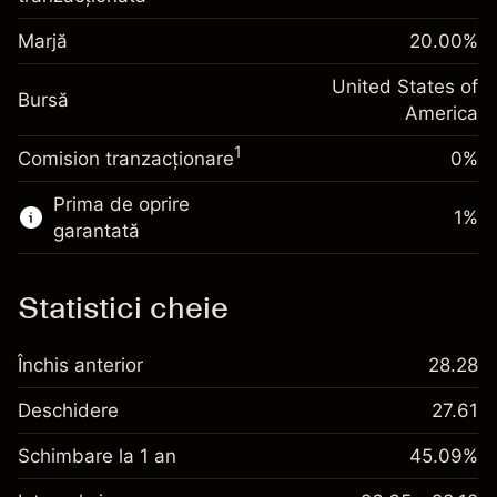
poziției
Ajustare finanțare peste
Marjă
Dimensiunea tranzacției cu efect de levier
20.00
%
-0.000626
noapte
~
$5,000.00
%
Taxat la valoarea totală a
United States of
Bani din efectul de levier ~ $
$4,000.00
(-$0.03)
Bursă
poziției
America
Dimensiunea tranzacției cu efect de levier
1
Comision tranzacționare
0%
Accesați platforma
~
$5,000.00
Bani din efectul de levier ~ $
$4,000.00
Prima de oprire
1
%
garantată
Accesați platforma
Statistici cheie
Taxe și
Închis anterior
28.28
Comisioane
Deschidere
27.61
Schimbare la 1 an
45.09%