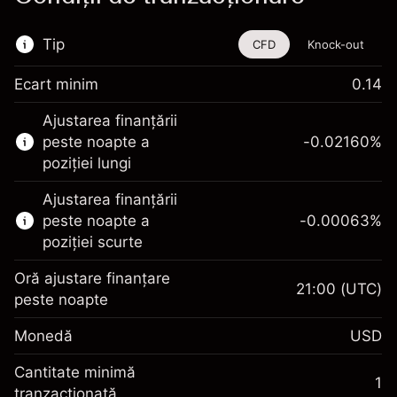
Tip
CFD
Knock-out
Ecart minim
0.14
Acest instrument financiar este disponibil
Ajustarea finanțării
pentru tranzacționare prin CFD-uri și Knock-
peste noapte a
-0.02160
%
out-uri.
poziției lungi
Aflați mai multe despre:
Ajustarea finanțării
CFD-uri
peste noapte a
-0.00063
%
Knock-out-uri
poziției scurte
Oră ajustare finanțare
21:00
(UTC)
peste noapte
Marja. Investiția Dvs.
$1,000.00
Monedă
USD
Ajustare finanțare peste
-0.021596
noapte
Cantitate minimă
%
1
Taxat la valoarea totală a
tranzacționată
Marja. Investiția Dvs.
$1,000.00
(-$1.08)