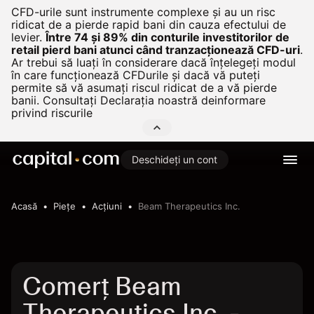
CFD-urile sunt instrumente complexe și au un risc
ridicat de a pierde rapid bani din cauza efectului de
levier.
Între 74 și 89% din conturile investitorilor de
retail pierd bani atunci când tranzacționează CFD-uri
.
Ar trebui să luați în considerare dacă înțelegeți modul
în care funcționează CFDurile și dacă vă puteți
permite să vă asumați riscul ridicat de a vă pierde
banii. Consultați
Declarația noastră deinformare
privind riscurile
Deschideți un cont
Acasă
Pieţe
Acțiuni
Beam Therapeutics Inc.
Comerț Beam
Therapeutics Inc. -