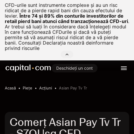
CFD-urile sunt instrumente complexe și au un risc
ridicat de a pierde rapid bani din cauza efectului de
levier.
Între 74 și 89% din conturile investitorilor de
retail pierd bani atunci când tranzacționează CFD-uri
.
Ar trebui să luați în considerare dacă înțelegeți modul
în care funcționează CFDurile și dacă vă puteți
permite să vă asumați riscul ridicat de a vă pierde
banii. Consultați
Declarația noastră deinformare
privind riscurile
Deschideți un cont
Acasă
Pieţe
Acțiuni
Asian Pay Tv Tr
Comerț Asian Pay Tv Tr
- S7OUsg CFD