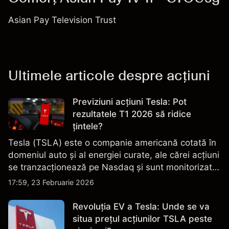
Asian Pay Television Trust
Ultimele articole despre acțiuni
Previziuni acțiuni Tesla: Pot
rezultatele T1 2026 să ridice
țintele?
Tesla (TSLA) este o companie americană cotată în
domeniul auto și al energiei curate, ale cărei acțiuni
se tranzacționează pe Nasdaq și sunt monitorizate
îndeaproape pentru performanța financiară, datele
17:59, 23 Februarie 2026
de livrare și evoluțiile tehnologice și de producție.
Revoluția EV a Tesla: Unde se va
situa prețul acțiunilor TSLA peste