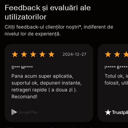
Feedback și evaluări ale
utilizatorilor
Citiți feedback-ul clienților noștri*, indiferent de
nivelul lor de experiență.
2024-12-27
S*** M****
I***** B****
Pana acum super aplicatia,
Totul ok, i
suportul ok, depuneri instante,
folosit, uti
retrageri rapide ( a doua zi ).
Recomand!