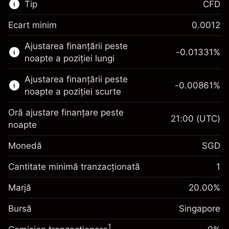
Tip
CFD
Ecart minim
0.0012
Această piață financiară este disponibilă
Ajustarea finanțării peste
pentru tranzacționarea CFD-urilor.
-0.01331
%
noapte a poziției lungi
Aflați mai multe despre:
Ajustarea finanțării peste
-0.00861
%
CFD-uri
noapte a poziției scurte
Oră ajustare finanțare peste
21:00
(UTC)
noapte
Monedă
SGD
Marja. Investiția Dvs.
SGD 1,000.00
Ajustare finanțare
Cantitate minimă tranzacționată
1
-0.013311
%
peste noapte
Marja. Investiția Dvs.
SGD 1,000.00
(-SGD 0.67)
Taxat la valoarea totală a
Marjă
20.00
%
Ajustare finanțare
poziției
-0.008607
%
Bursă
peste noapte
Singapore
Dimensiunea tranzacției cu efect de levier
(-SGD 0.43)
Taxat la valoarea totală a
~
SGD 5,000.00
1