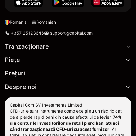
Romania
Romanian
+357 25123646
support@capital.com
Tranzacționare
Pieţe
Prețuri
Despre noi
Capital Com SV Investments Limited:
CFD-urile sunt instrumente complexe și au un risc ridicat
de a pierde rapid bani din cauza efectului de levier.
74%
din conturile investitorilor de retail pierd bani atunci
când tranzacționează CFD-uri cu acest furnizor
.
Ar
trebui să luați în considerare dacă înțelegeți modul în care