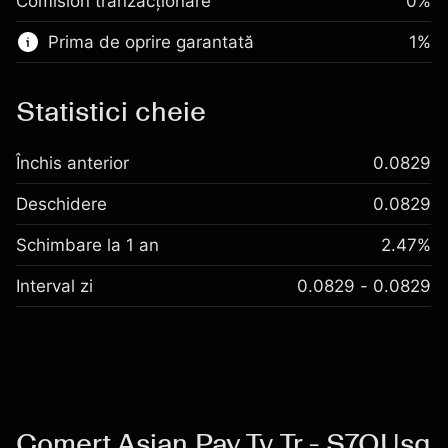
Comision tranzacționare
0%
poziției
Bani din efectul de levier ~ $
SGD 4,000.00
Dimensiunea tranzacției cu efect de levier
Prima de oprire garantată
1
%
~
SGD 5,000.00
Accesați platforma
Bani din efectul de levier ~ $
SGD 4,000.00
Statistici cheie
Accesați platforma
Taxe și
Închis anterior
0.0829
Comisioane
Deschidere
0.0829
Schimbare la 1 an
2.47%
Interval zi
0.0829 - 0.0829
Comerț Asian Pay Tv Tr - S7OUsg