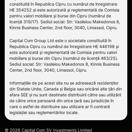
constituită în Republica Cipru cu numărul de înregistrare
HE 354252 și este autorizată și reglementată de Comisia
pentru valori mobiliare și burse din Cipru (numărul de
licență 319/17). Sediul social: Str: Vasileiou Makedonos 8,
Kinnis Business Center, 2nd floor, 3040, Limassol, Cipru.
Capital Com Group Ltd este o societate constituită în
Republica Cipru cu numărul de înregistrare ΗΕ 446198 și
este autorizată și reglementată de Comisia pentru valori
mobiliare și burse din Cipru (numărul de licență 463/25).
Sediul social: Str: Vasileiou Makedonos 8, Kinnis Business
Center, 2nd floor, 3040, Limassol, Cipru.
Informațiile de pe acest site nu se adresează rezidenților
din Statele Unite, Canada și Belgia sau oricărei alte țări din
afara SEE și nu sunt destinate distribuirii către sau utilizării
de către orice persoană din orice țară sau jurisdicție în
care o astfel de distribuire sau utilizare ar fi contrară
legislației sau reglementărilor locale.
©
2026
Capital Com SV Investments Limited