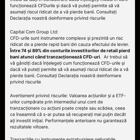
funcționează CFDurile și dacă vă puteți permite să vă
asumați riscul ridicat de a vă pierde banii. Consultați
Declarația noastră deinformare privind riscurile
Capital Com Group Ltd:
CFD-urile sunt instrumente complexe și prezintă un risc
ridicat de a pierde rapid bani din cauza efectului de levier.
Între 74 și 89% din conturile investitorilor de retail pierd
bani atunci când tranzacționează CFD-uri
. Ar trebui să
vă gândiți dacă înțelegeți cum funcționează CFD-urile și
dacă vă puteți permite să vă asumați riscul ridicat de a vă
pierde banii.
Consultați
Declarația noastră deinformare
privind riscurile
Avertisment privind riscurile: Valoarea acțiunilor și a ETF-
urilor cumpărate prin intermediul unui cont de
tranzacționare cu acțiuni poate crește sau scădea, ceea
ce înseamnă că s-ar putea să recuperați mai puțin decât
ați investit inițial. Performanțele anterioare nu garantează
rezultatele viitoare.
Tranzacțiile cu instrumente extrabursiere nelivrabile,