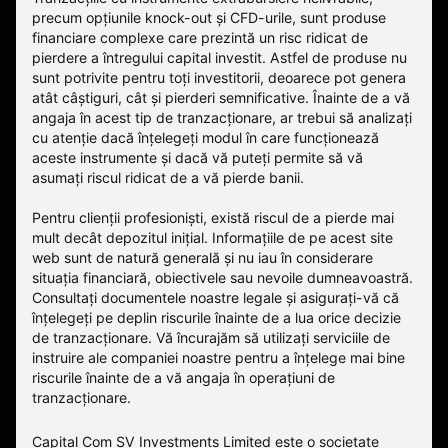
precum opțiunile knock-out și CFD-urile, sunt produse
financiare complexe care prezintă un risc ridicat de
pierdere a întregului capital investit. Astfel de produse nu
sunt potrivite pentru toți investitorii, deoarece pot genera
atât câștiguri, cât și pierderi semnificative. Înainte de a vă
angaja în acest tip de tranzacționare, ar trebui să analizați
cu atenție dacă înțelegeți modul în care funcționează
aceste instrumente și dacă vă puteți permite să vă
asumați riscul ridicat de a vă pierde banii.
Pentru clienții profesioniști, există riscul de a pierde mai
mult decât depozitul inițial. Informațiile de pe acest site
web sunt de natură generală și nu iau în considerare
situația financiară, obiectivele sau nevoile dumneavoastră.
Consultați documentele noastre legale și asigurați-vă că
înțelegeți pe deplin riscurile înainte de a lua orice decizie
de tranzacționare. Vă încurajăm să utilizați serviciile de
instruire ale companiei noastre pentru a înțelege mai bine
riscurile înainte de a vă angaja în operațiuni de
tranzacționare.
Capital Com SV Investments Limited este o societate