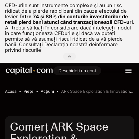
CFD-urile sunt instrumente complexe și au un risc
ridicat de a pierde rapid bani din cauza efectului de
levier.
Între 74 și 89% din conturile investitorilor de
retail pierd bani atunci când tranzacționează CFD-uri
.
Ar trebui să luați în considerare dacă înțelegeți modul
în care funcționează CFDurile și dacă vă puteți
permite să vă asumați riscul ridicat de a vă pierde
banii. Consultați
Declarația noastră deinformare
privind riscurile
Deschideți un cont
Acasă
Pieţe
Acțiuni
ARK Space Exploration & Innovation ETF
Comerț ARK Space
Exploration &