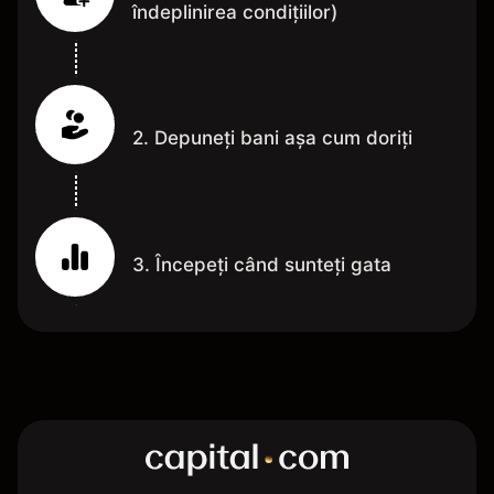
îndeplinirea condițiilor)
2. Depuneți bani așa cum doriți
3. Începeți când sunteți gata