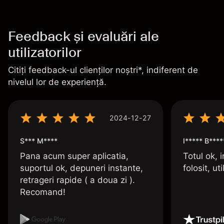
Feedback și evaluări ale
utilizatorilor
Citiți feedback-ul clienților noștri*, indiferent de
nivelul lor de experiență.
2024-12-27
S*** M****
I***** B****
Pana acum super aplicatia,
Totul ok, i
suportul ok, depuneri instante,
folosit, uti
retrageri rapide ( a doua zi ).
Recomand!