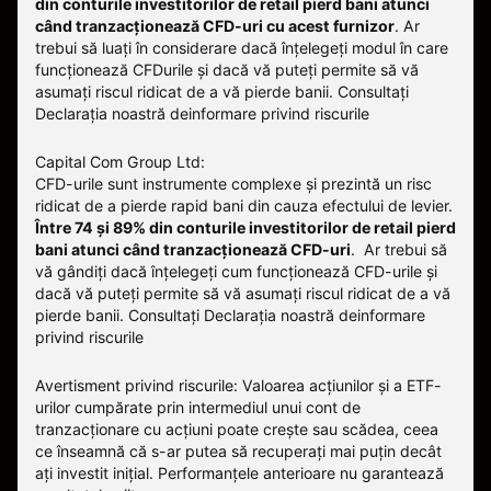
din conturile investitorilor de retail pierd bani atunci
când tranzacționează CFD-uri cu acest furnizor
.
Ar
trebui să luați în considerare dacă înțelegeți modul în care
funcționează CFDurile și dacă vă puteți permite să vă
asumați riscul ridicat de a vă pierde banii. Consultați
Declarația noastră deinformare privind riscurile
Capital Com Group Ltd:
CFD-urile sunt instrumente complexe și prezintă un risc
ridicat de a pierde rapid bani din cauza efectului de levier.
Între 74 și 89% din conturile investitorilor de retail pierd
bani atunci când tranzacționează CFD-uri
. Ar trebui să
vă gândiți dacă înțelegeți cum funcționează CFD-urile și
dacă vă puteți permite să vă asumați riscul ridicat de a vă
pierde banii.
Consultați
Declarația noastră deinformare
privind riscurile
Avertisment privind riscurile: Valoarea acțiunilor și a ETF-
urilor cumpărate prin intermediul unui cont de
tranzacționare cu acțiuni poate crește sau scădea, ceea
ce înseamnă că s-ar putea să recuperați mai puțin decât
ați investit inițial. Performanțele anterioare nu garantează