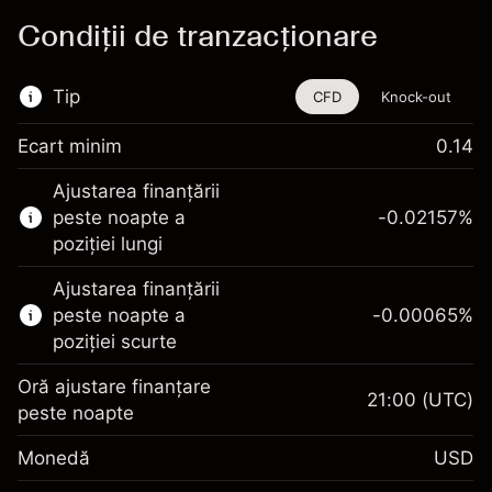
Condiții de tranzacționare
Tip
CFD
Knock-out
Ecart minim
0.14
Acest instrument financiar este disponibil
Ajustarea finanțării
pentru tranzacționare prin CFD-uri și Knock-
peste noapte a
-0.02157
%
out-uri.
poziției lungi
Aflați mai multe despre:
Ajustarea finanțării
CFD-uri
peste noapte a
-0.00065
%
Knock-out-uri
poziției scurte
Oră ajustare finanțare
21:00
(UTC)
peste noapte
Marja. Investiția Dvs.
$1,000.00
Monedă
USD
Ajustare finanțare peste
-0.021568