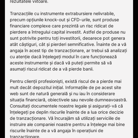
rezultatele viitoare.
Tranzacțiile cu instrumente extrabursiere nelivrabile,
precum opțiunile knock-out și CFD-urile, sunt produse
financiare complexe care prezintă un risc ridicat de
pierdere a întregului capital investit. Astfel de produse nu
sunt potrivite pentru toți investitorii, deoarece pot genera
atât câștiguri, cât și pierderi semnificative. Înainte de a vă
angaja în acest tip de tranzacționare, ar trebui să analizați
cu atenție dacă înțelegeți modul în care funcționează
aceste instrumente și dacă vă puteți permite să vă
asumați riscul ridicat de a vă pierde banii.
Pentru clienții profesioniști, există riscul de a pierde mai
mult decât depozitul inițial. Informațiile de pe acest site
web sunt de natură generală și nu iau în considerare
situația financiară, obiectivele sau nevoile dumneavoastră.
Consultați documentele noastre legale și asigurați-vă că
înțelegeți pe deplin riscurile înainte de a lua orice decizie
de tranzacționare. Vă încurajăm să utilizați serviciile de
instruire ale companiei noastre pentru a înțelege mai bine
riscurile înainte de a vă angaja în operațiuni de
tranzacționare.