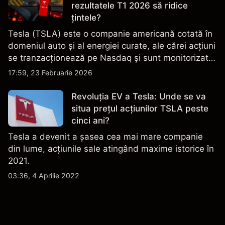
rezultatele T1 2026 să ridice
țintele?
Tesla (TSLA) este o companie americană cotată în
domeniul auto și al energiei curate, ale cărei acțiuni
se tranzacționează pe Nasdaq și sunt monitorizate
îndeaproape pentru performanța financiară, datele
17:59, 23 Februarie 2026
de livrare și evoluțiile tehnologice și de producție.
Revoluția EV a Tesla: Unde se va
situa prețul acțiunilor TSLA peste
cinci ani?
Tesla a devenit a șasea cea mai mare companie
din lume, acțiunile sale atingând maxime istorice în
2021.
03:36, 4 Aprilie 2022