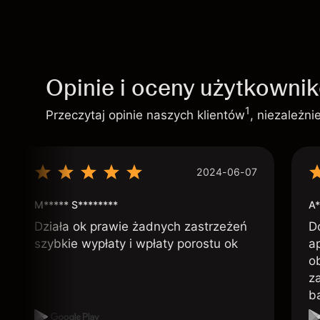
Opinie i oceny użytkowni
1
Przeczytaj opinie naszych klientów
, niezależn
2024-06-07
M***** S********
A*
Działa ok prawie żadnych zastrzeżeń
D
szybkie wypłaty i wpłaty porostu ok
ap
o
z
b