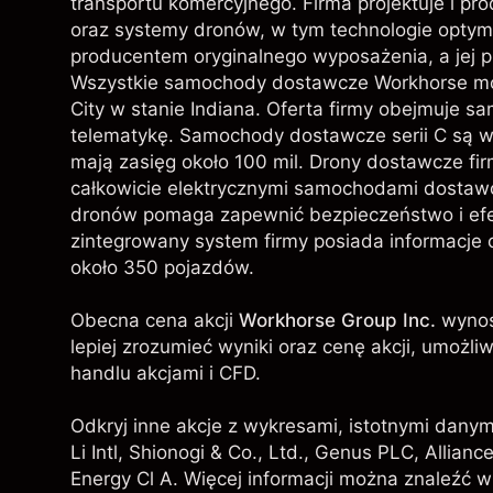
transportu komercyjnego. Firma projektuje i p
oraz systemy dronów, w tym technologie optyma
producentem oryginalnego wyposażenia, a jej 
Wszystkie samochody dostawcze Workhorse mo
City w stanie Indiana. Oferta firmy obejmuje 
telematykę. Samochody dostawcze serii C są w 
mają zasięg około 100 mil. Drony dostawcze fir
całkowicie elektrycznymi samochodami dostaw
dronów pomaga zapewnić bezpieczeństwo i ef
zintegrowany system firmy posiada informacje o
około 350 pojazdów.
Obecna cena akcji
Workhorse Group Inc.
wynos
lepiej zrozumieć wyniki oraz cenę akcji, umoż
handlu akcjami i CFD.
Odkryj inne akcje z wykresami, istotnymi danym
Li Intl,
Shionogi & Co., Ltd.
,
Genus PLC
, Allianc
Energy Cl A
. Więcej informacji można znaleźć w