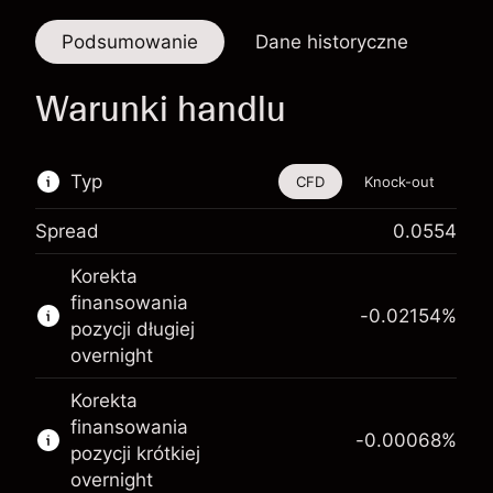
Podsumowanie
Dane historyczne
Warunki handlu
Typ
CFD
Knock-out
Spread
0.0554
Ten instrument finansowy jest dostępny do
Korekta
handlu poprzez CFD i opcje knock-out
finansowania
-0.02154
%
Więcej informacji:
pozycji długiej
overnight
Kontrakty CFD
Opcje knock-out
Korekta
finansowania
-0.00068
%
pozycji krótkiej
overnight