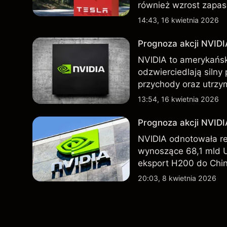
również wzrost zapas
nowego SUV-a. Wyniki
14:43, 16 kwietnia 2026
wskaźnikiem przyszły
Prognoza akcji NVIDI
NVIDIA to amerykańsk
odzwierciedlają silny
przychody oraz utrzy
Chin. Poznaj cele NV
13:54, 16 kwietnia 2026
Prognoza akcji NVID
NVIDIA odnotowała r
wynoszące 68,1 mld 
eksport H200 do Chin
technologicznego nada
20:03, 8 kwietnia 2026