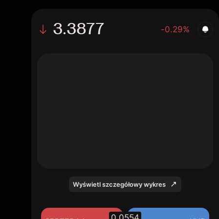
3.3877
-0.29%
The chart shows the WKHS stock price data
over the last 1 day, with a current price of
3.3877, a high of 3.4423, and a low of
3.2723.
Wyświetl szczegółowy wykres
0.0554