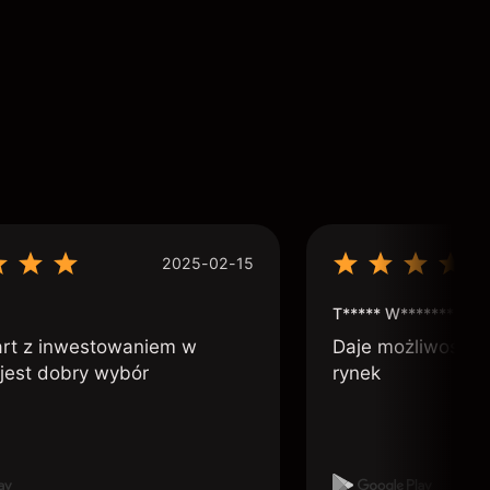
2025-02-15
T***** W***********
art z inwestowaniem w
Daje możliwość po
 jest dobry wybór
rynek