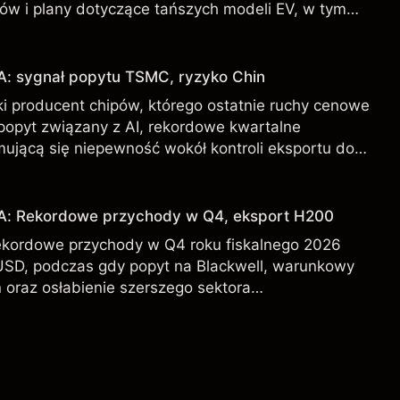
ów i plany dotyczące tańszych modeli EV, w tym
 osiągnięte w przeszłości nie są wiarygodnym
ch rezultatów.
A: sygnał popytu TSMC, ryzyko Chin
i producent chipów, którego ostatnie ruchy cenowe
 popyt związany z AI, rekordowe kwartalne
mującą się niepewność wokół kontroli eksportu do
DA od zewnętrznych analityków.
IA: Rekordowe przychody w Q4, eksport H200
ekordowe przychody w Q4 roku fiskalnego 2026
USD, podczas gdy popyt na Blackwell, warunkowy
 oraz osłabienie szerszego sektora
l kształtują perspektywy akcji.