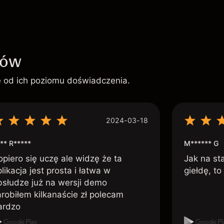
ków
ie od ich poziomu doświadczenia.
2024-03-18
** R*****
M****** G
opiero się uczę ale widzę że ta
Jak na st
likacja jest prosta i łatwa w
giełdę, to
bsłudze już na wersji demo
arobiłem kilkanaście zł polecam
ardzo