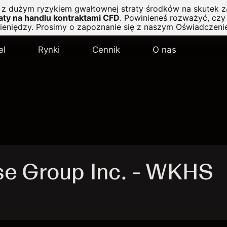
ę z dużym ryzykiem gwałtownej straty środków na skutek z
ty na handlu kontraktami CFD
.
Powinieneś rozważyć, czy 
pieniędzy. Prosimy o zapoznanie się z naszym
Oświadczeni
el
Rynki
Cennik
O nas
e Group Inc. - WKHS