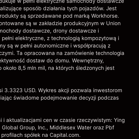
rodukuje w pełni elektryczne samochody dostawcze
lizujące sposób działania tych pojazdów. Jest
produkty są sprzedawane pod marką Workhorse.
ntowane są w zakładzie produkcyjnym w Union
samochody dostawcze, drony dostawcze i
pełni elektryczne, z technologią kompozytową i
my są w pełni autonomiczne i współpracują z
czymi. Ta opracowana na zamówienie technologia
ektywność dostaw do domu. Wewnętrzny,
 około 8,5 mln mil, na których śledzonych jest
i 3.3323 USD. Wykres akcji pozwala inwestorom
liwiając świadome podejmowanie decyzji podczas
i i aktualizacjami cen w czasie rzeczywistym: Ying
e Global Group, Inc.,
Middlesex Water
oraz
Pbf
 profilach spółek na Capital.com.