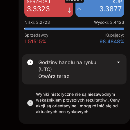
SPRZEDAJ
KUP
3.3323
3.3877
Niski
:
3.2723
Wysoki
:
3.4423
Sprzedawcy:
Kupujący:
1.51515%
98.4848%
Godziny handlu na rynku
(UTC)
Otwórz teraz
Wyniki historyczne nie są niezawodnym
wskaźnikiem przyszłych rezultatów.. Ceny
akcji są orientacyjne i mogą różnić się od
aktualnych cen rynkowych.