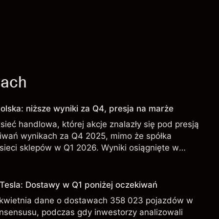
jach
olska: niższe wyniki za Q4, presja na marże
sieć handlowa, której akcje znalazły się pod presją
iwań wynikach za Q4 2025, mimo że spółka
sieci sklepów w Q1 2026. Wyniki osiągnięte w
iarygodnym wskaźnikiem przyszłych rezultatów.
 Tesla: Dostawy w Q1 poniżej oczekiwań
 kwietnia dane o dostawach 358 023 pojazdów w
onsensusu, podczas gdy inwestorzy analizowali