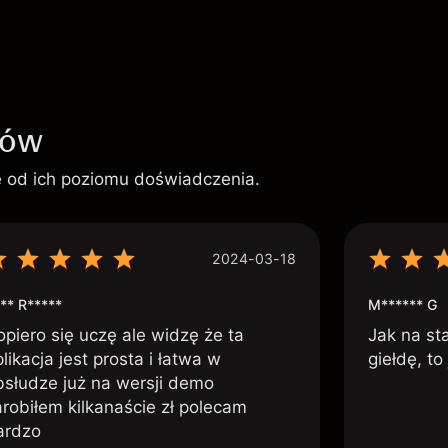
ków
ie od ich poziomu doświadczenia.
2024-03-18
** R*****
M****** G
opiero się uczę ale widzę że ta
Jak na st
likacja jest prosta i łatwa w
giełdę, to
bsłudze już na wersji demo
arobiłem kilkanaście zł polecam
ardzo