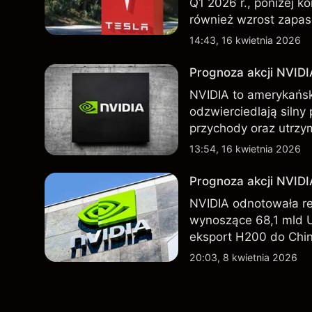
Q1 2026 r., poniżej k
również wzrost zapas
nowego SUV-a. Wyniki
14:43, 16 kwietnia 2026
wskaźnikiem przyszły
Prognoza akcji NVIDI
NVIDIA to amerykańsk
odzwierciedlają silny
przychody oraz utrzy
Chin. Poznaj cele NV
13:54, 16 kwietnia 2026
Prognoza akcji NVID
NVIDIA odnotowała r
wynoszące 68,1 mld 
eksport H200 do Chin
technologicznego nada
20:03, 8 kwietnia 2026