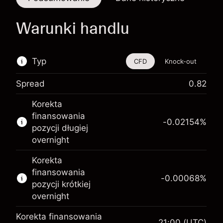
Warunki handlu
Typ
CFD
Knock-out
Spread
0.82
Ten instrument finansowy jest dostępny do
Korekta
handlu poprzez CFD i opcje knock-out
finansowania
-0.02154
%
Więcej informacji:
pozycji długiej
overnight
Kontrakty CFD
Opcje knock-out
Korekta
finansowania
-0.00068
%
pozycji krótkiej
overnight
Korekta finansowania
21:00
(UTC)