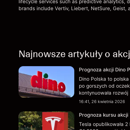
lifecycle services such as predictive analytics,
brands include Vertiv, Liebert, NetSure, Geist,
Najnowsze artykuły o akc
Prognoza akcji Dino P
Dino Polska to polska 
po gorszych od oczek
kontynuowała rozwój 
przeszłości nie są w
16:41, 26 kwietnia 2026
Prognoza kursu akcji
Tesla opublikowała 2