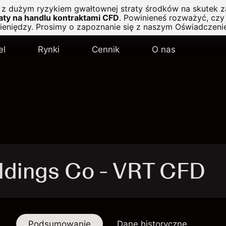
ę z dużym ryzykiem gwałtownej straty środków na skutek z
ty na handlu kontraktami CFD
.
Powinieneś rozważyć, czy 
pieniędzy. Prosimy o zapoznanie się z naszym
Oświadczeni
el
Rynki
Cennik
O nas
oldings Co - VRT CFD
Podsumowanie
Dane historyczne