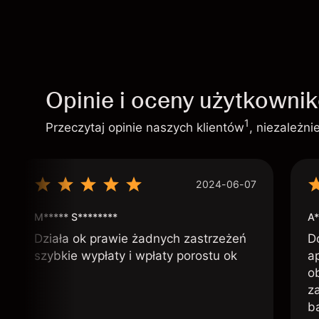
Opinie i oceny użytkowni
1
Przeczytaj opinie naszych klientów
, niezależn
2024-06-07
M***** S********
A*
Działa ok prawie żadnych zastrzeżeń
D
szybkie wypłaty i wpłaty porostu ok
ap
o
z
b