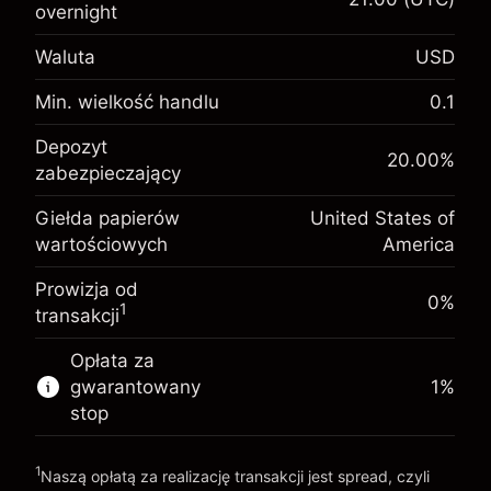
Depozyt zabezpieczający.
overnight
$1,000.00
Twoja inwestycja
Waluta
USD
Opłata overnight za
-0.02154
utrzymanie pozycji
Min. wielkość handlu
0.1
%
Opłaty od pełnej wartości
Depozyt zabezpieczający.
(-$1.08)
pozycji
Depozyt
$1,000.00
20.00
%
Twoja inwestycja
zabezpieczający
Rozmiar transakcji z dźwignią ~
$5,000.00
Opłata overnight za
Środki z dźwigni ~
$4,000.00
-0.000682
Giełda papierów
United States of
utrzymanie pozycji
%
wartościowych
America
Opłaty od pełnej wartości
(-$0.03)
pozycji
Idź do platformy
Prowizja od
Rozmiar transakcji z dźwignią ~
$5,000.00
0%
1
transakcji
Środki z dźwigni ~
$4,000.00
Opłata za
gwarantowany
1
%
Idź do platformy
stop
1
Naszą opłatą za realizację transakcji jest spread, czyli