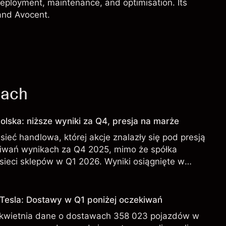
 deployment, maintenance, and optimisation. Its
 and Avocent.
jach
olska: niższe wyniki za Q4, presja na marże
sieć handlowa, której akcje znalazły się pod presją
iwań wynikach za Q4 2025, mimo że spółka
sieci sklepów w Q1 2026. Wyniki osiągnięte w
iarygodnym wskaźnikiem przyszłych rezultatów.
 Tesla: Dostawy w Q1 poniżej oczekiwań
 kwietnia dane o dostawach 358 023 pojazdów w