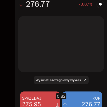
276.77
-0.07%
The chart shows the VRT stock price data
over the last 1 day, with a current price of
276.77, a high of 282.86, and a low of 270.7.
Wyświetl szczegółowy wykres
0.82
SPRZEDAJ
KUP
275.95
276.77