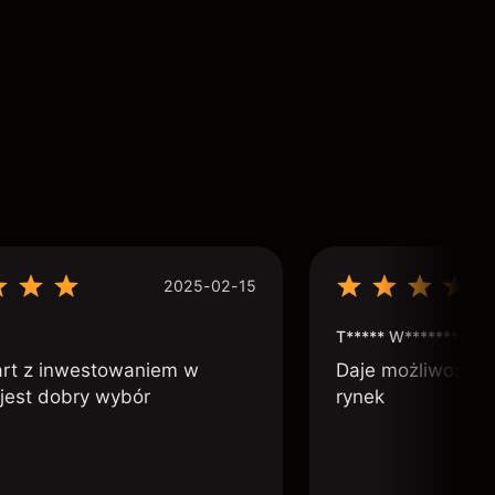
2025-02-15
T***** W***********
art z inwestowaniem w
Daje możliwość po
 jest dobry wybór
rynek