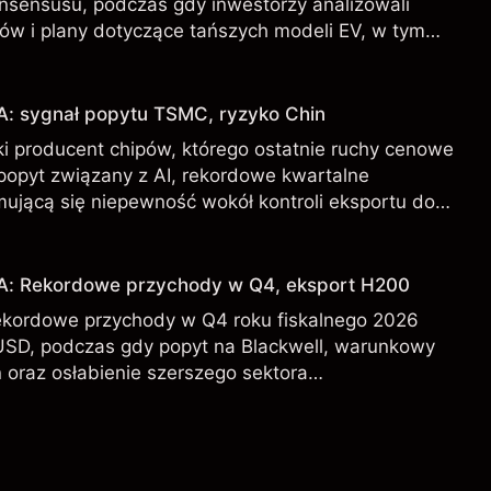
onsensusu, podczas gdy inwestorzy analizowali
ów i plany dotyczące tańszych modeli EV, w tym
 osiągnięte w przeszłości nie są wiarygodnym
ch rezultatów.
A: sygnał popytu TSMC, ryzyko Chin
i producent chipów, którego ostatnie ruchy cenowe
 popyt związany z AI, rekordowe kwartalne
mującą się niepewność wokół kontroli eksportu do
DA od zewnętrznych analityków.
IA: Rekordowe przychody w Q4, eksport H200
ekordowe przychody w Q4 roku fiskalnego 2026
USD, podczas gdy popyt na Blackwell, warunkowy
 oraz osłabienie szerszego sektora
l kształtują perspektywy akcji.