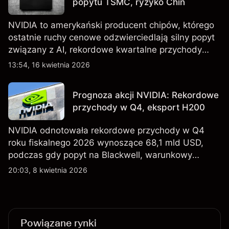
popytu TSMC, ryzyko Chin
NVIDIA to amerykański producent chipów, którego
ostatnie ruchy cenowe odzwierciedlają silny popyt
związany z AI, rekordowe kwartalne przychody
oraz utrzymującą się niepewność wokół kontroli
13:54, 16 kwietnia 2026
eksportu do Chin. Poznaj cele NVDA od
zewnętrznych analityków.
Prognoza akcji NVIDIA: Rekordowe
przychody w Q4, eksport H200
NVIDIA odnotowała rekordowe przychody w Q4
roku fiskalnego 2026 wynoszące 68,1 mld USD,
podczas gdy popyt na Blackwell, warunkowy
eksport H200 do Chin oraz osłabienie szerszego
20:03, 8 kwietnia 2026
sektora technologicznego nadal kształtują
perspektywy akcji.
Powiązane rynki