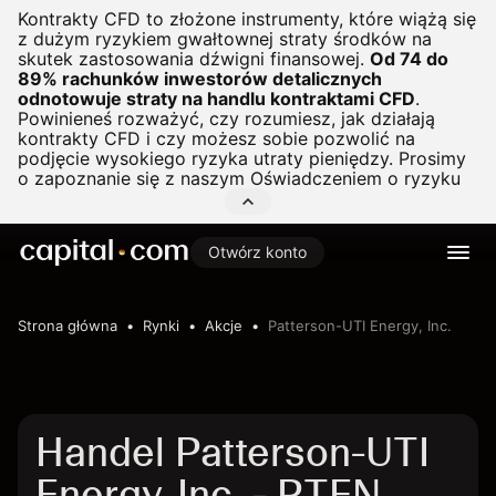
Kontrakty CFD to złożone instrumenty, które wiążą się
z dużym ryzykiem gwałtownej straty środków na
skutek zastosowania dźwigni finansowej.
Od 74 do
89% rachunków inwestorów detalicznych
odnotowuje straty na handlu kontraktami CFD
.
Powinieneś rozważyć, czy rozumiesz, jak działają
kontrakty CFD i czy możesz sobie pozwolić na
podjęcie wysokiego ryzyka utraty pieniędzy. Prosimy
o zapoznanie się z naszym
Oświadczeniem o ryzyku
Otwórz konto
Strona główna
Rynki
Akcje
Patterson-UTI Energy, Inc.
Handel Patterson-UTI
Energy, Inc. - PTEN