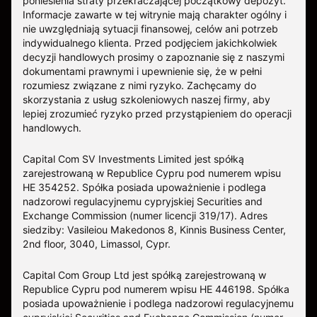
poniesienia straty przekraczającej początkowy depozyt.
Informacje zawarte w tej witrynie mają charakter ogólny i
nie uwzględniają sytuacji finansowej, celów ani potrzeb
indywidualnego klienta. Przed podjęciem jakichkolwiek
decyzji handlowych prosimy o zapoznanie się z naszymi
dokumentami prawnymi i upewnienie się, że w pełni
rozumiesz związane z nimi ryzyko. Zachęcamy do
skorzystania z usług szkoleniowych naszej firmy, aby
lepiej zrozumieć ryzyko przed przystąpieniem do operacji
handlowych.
Capital Com SV Investments Limited jest spółką
zarejestrowaną w Republice Cypru pod numerem wpisu
HE 354252. Spółka posiada upoważnienie i podlega
nadzorowi regulacyjnemu cypryjskiej Securities and
Exchange Commission (numer licencji 319/17). Adres
siedziby: Vasileiou Makedonos 8, Kinnis Business Center,
2nd floor, 3040, Limassol, Cypr.
Capital Com Group Ltd jest spółką zarejestrowaną w
Republice Cypru pod numerem wpisu ΗΕ 446198. Spółka
posiada upoważnienie i podlega nadzorowi regulacyjnemu