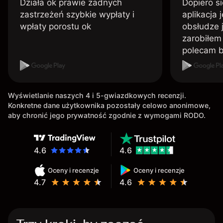
Działa ok prawie żadnych
Dopiero si
zastrzeżeń szybkie wypłaty i
aplikacja 
wpłaty porostu ok
obsłudze 
zarobiłem 
polecam 
Wyświetlanie naszych 4 i 5-gwiazdkowych recenzji.
Konkretne dane użytkownika pozostały celowo anonimowe,
aby chronić jego prywatność zgodnie z wymogami RODO.
4.6
4.6
Oceny i recenzje
Oceny i recenzje
4.7
4.6