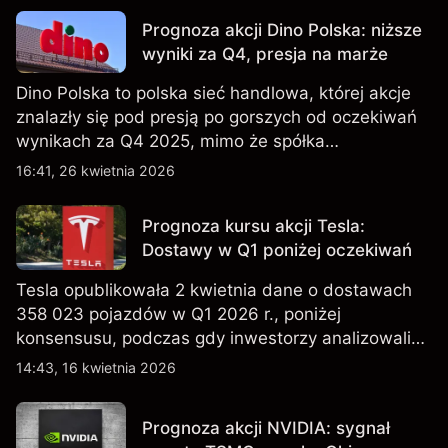
Prognoza akcji Dino Polska: niższe
wyniki za Q4, presja na marże
Dino Polska to polska sieć handlowa, której akcje
znalazły się pod presją po gorszych od oczekiwań
wynikach za Q4 2025, mimo że spółka
kontynuowała rozwój sieci sklepów w Q1 2026.
16:41, 26 kwietnia 2026
Wyniki osiągnięte w przeszłości nie są
wiarygodnym wskaźnikiem przyszłych rezultatów.
Prognoza kursu akcji Tesla:
Dostawy w Q1 poniżej oczekiwań
Tesla opublikowała 2 kwietnia dane o dostawach
358 023 pojazdów w Q1 2026 r., poniżej
konsensusu, podczas gdy inwestorzy analizowali
również wzrost zapasów i plany dotyczące
14:43, 16 kwietnia 2026
tańszych modeli EV, w tym nowego SUV-a. Wyniki
osiągnięte w przeszłości nie są wiarygodnym
Prognoza akcji NVIDIA: sygnał
wskaźnikiem przyszłych rezultatów.