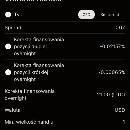
Typ
CFD
Knock-out
Spread
0.07
Ten instrument finansowy jest dostępny do
Korekta finansowania
handlu poprzez CFD i opcje knock-out
pozycji długiej
-0.02157
%
Więcej informacji:
overnight
Kontrakty CFD
Korekta finansowania
Opcje knock-out
pozycji krótkiej
-0.00065
%
overnight
Korekta finansowania
21:00
(UTC)
overnight
Depozyt
Waluta
USD
zabezpieczający. Twoja
$1,000.00
inwestycja
Min. wielkość handlu
1
Opłata overnight za
Depozyt
-0.021568