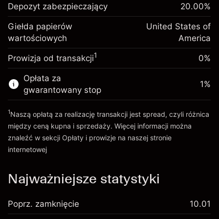
Depozyt zabezpieczający
utrzymanie pozycji
20.00
%
zabezpieczający. Twoja
$1,000.00
%
Opłaty od pełnej wartości
inwestycja
(-$1.08)
Giełda papierów
United States of
pozycji
wartościowych
Opłata overnight za
America
Rozmiar transakcji z dźwignią ~
$5,000.00
-0.000654
utrzymanie pozycji
Środki z dźwigni ~
$4,000.00
%
1
Prowizja od transakcji
0%
Opłaty od pełnej wartości
(-$0.03)
pozycji
Opłata za
Idź do platformy
1
%
Rozmiar transakcji z dźwignią ~
$5,000.00
gwarantowany stop
Środki z dźwigni ~
$4,000.00
1
Naszą opłatą za realizację transakcji jest spread, czyli różnica
między ceną kupna i sprzedaży. Więcej informacji można
Idź do platformy
znaleźć w sekcji
Opłaty i prowizje
na naszej stronie
internetowej
Opłaty i Prowizje
Najważniejsze statystyki
Poprz. zamknięcie
10.01