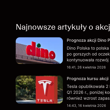
Najnowsze artykuły o akc
Prognoza akcji Dino P
Dino Polska to polska 
po gorszych od oczek
kontynuowała rozwój 
przeszłości nie są w
16:41, 26 kwietnia 2026
Prognoza kursu akcji
Tesla opublikowała 2
Q1 2026 r., poniżej k
również wzrost zapas
nowego SUV-a. Wyniki
14:43, 16 kwietnia 2026