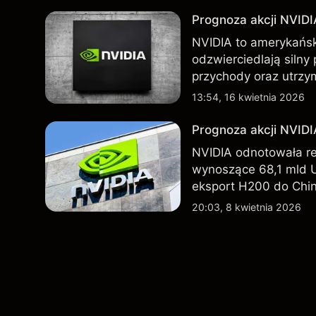
wskaźnikiem przyszły
Prognoza akcji NVIDI
NVIDIA to amerykańsk
odzwierciedlają silny
przychody oraz utrzy
Chin. Poznaj cele NV
13:54, 16 kwietnia 2026
Prognoza akcji NVID
NVIDIA odnotowała r
wynoszące 68,1 mld 
eksport H200 do Chin
technologicznego nada
20:03, 8 kwietnia 2026