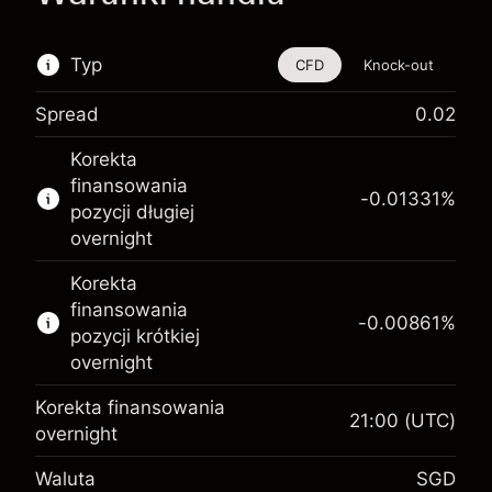
Typ
CFD
Knock-out
Spread
0.02
Ten instrument finansowy jest dostępny do
Korekta
handlu poprzez CFD i opcje knock-out
finansowania
-0.01331
%
Więcej informacji:
pozycji długiej
overnight
Kontrakty CFD
Opcje knock-out
Korekta
finansowania
-0.00861
%
pozycji krótkiej
overnight
Korekta finansowania
21:00
(UTC)
Depozyt
overnight
zabezpieczający. Twoja
SGD 1,000.00
Waluta
SGD
inwestycja