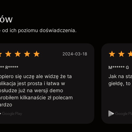
ków
ie od ich poziomu doświadczenia.
2024-03-18
** R*****
M****** G
opiero się uczę ale widzę że ta
Jak na st
likacja jest prosta i łatwa w
giełdę, to
bsłudze już na wersji demo
arobiłem kilkanaście zł polecam
ardzo