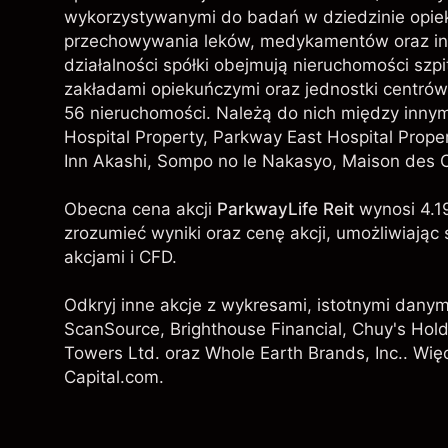
wykorzystywanymi do badań w dziedzinie opieki
przechowywania leków, medykamentów oraz in
działalności spółki obejmują nieruchomości szp
zakładami opiekuńczymi oraz jednostki centrów 
56 nieruchomości. Należą do nich między innym
Hospital Property, Parkway East Hospital Prop
Inn Akashi, Sompo no le Nakasyo, Maison des C
Obecna cena akcji
ParkwayLife Reit
wynosi 4.1
zrozumieć wyniki oraz cenę akcji, umożliwiaj
akcjami i CFD.
Odkryj inne akcje z wykresami, istotnymi danym
ScanSource
,
Brighthouse Financial
, Chuy's Hol
Towers Ltd. oraz Whole Earth Brands, Inc.. Wię
Capital.com.