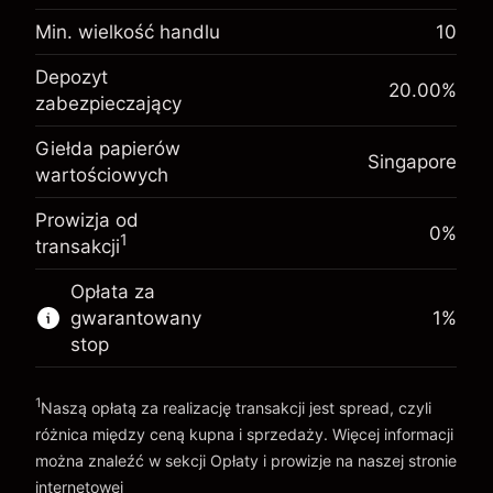
Opłata overnight za
Min. wielkość handlu
10
-0.013311
%
utrzymanie pozycji
Depozyt
Depozyt
(-SGD 0.67)
Opłaty od pełnej wartości
20.00
%
zabezpieczający. Twoja
SGD 1,000.00
pozycji
zabezpieczający
inwestycja
Rozmiar transakcji z dźwignią ~
SGD 5,000.00
Giełda papierów
Opłata overnight za
Środki z dźwigni ~
SGD 4,000.00
Singapore
wartościowych
-0.008607
%
utrzymanie pozycji
(-SGD 0.43)
Opłaty od pełnej wartości
Prowizja od
pozycji
Idź do platformy
0%
1
transakcji
Rozmiar transakcji z dźwignią ~
SGD 5,000.00
Środki z dźwigni ~
SGD 4,000.00
Opłata za
gwarantowany
1
%
stop
Idź do platformy
1
Naszą opłatą za realizację transakcji jest spread, czyli
różnica między ceną kupna i sprzedaży. Więcej informacji
można znaleźć w sekcji
Opłaty i prowizje
na naszej stronie
internetowej