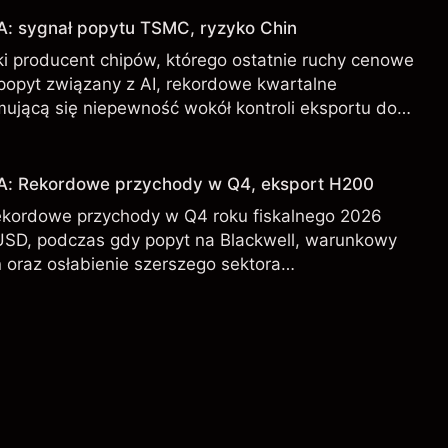
ch rezultatów.
A: sygnał popytu TSMC, ryzyko Chin
i producent chipów, którego ostatnie ruchy cenowe
 popyt związany z AI, rekordowe kwartalne
mującą się niepewność wokół kontroli eksportu do
DA od zewnętrznych analityków.
IA: Rekordowe przychody w Q4, eksport H200
ekordowe przychody w Q4 roku fiskalnego 2026
USD, podczas gdy popyt na Blackwell, warunkowy
 oraz osłabienie szerszego sektora
l kształtują perspektywy akcji.