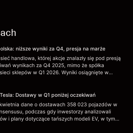
jach
olska: niższe wyniki za Q4, presja na marże
sieć handlowa, której akcje znalazły się pod presją
iwań wynikach za Q4 2025, mimo że spółka
sieci sklepów w Q1 2026. Wyniki osiągnięte w
iarygodnym wskaźnikiem przyszłych rezultatów.
 Tesla: Dostawy w Q1 poniżej oczekiwań
 kwietnia dane o dostawach 358 023 pojazdów w
onsensusu, podczas gdy inwestorzy analizowali
ów i plany dotyczące tańszych modeli EV, w tym
 osiągnięte w przeszłości nie są wiarygodnym