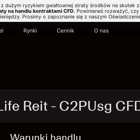
ę z dużym ryzykiem gwałtownej straty środków na skutek z
ty na handlu kontraktami CFD
.
Powinieneś rozważyć, czy 
pieniędzy. Prosimy o zapoznanie się z naszym
Oświadczeni
el
Rynki
Cennik
O nas
ife Reit - C2PUsg CF
Warunki handlu