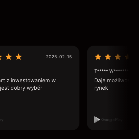
2025-02-15
T***** W***********
art z inwestowaniem w
Daje możliwość po
 jest dobry wybór
rynek