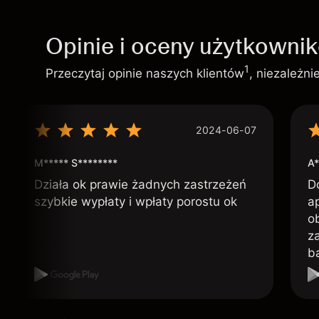
Opinie i oceny użytkowni
1
Przeczytaj opinie naszych klientów
, niezależn
2024-06-07
M***** S********
A*
Działa ok prawie żadnych zastrzeżeń
D
szybkie wypłaty i wpłaty porostu ok
ap
o
z
b