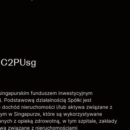
Opłaty i Prowizje
- C2PUsg
t singapurskim funduszem inwestycyjnym
). Podstawową działalnością Spółki jest
 dochód nieruchomości i/lub aktywa związane z
w tym w Singapurze, które są wykorzystywane
anych z opieką zdrowotną, w tym szpitale, zakłady
tywa związane z nieruchomościami