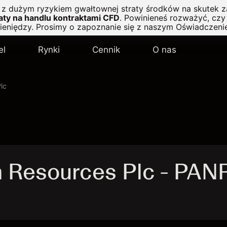
ę z dużym ryzykiem gwałtownej straty środków na skutek z
ty na handlu kontraktami CFD
.
Powinieneś rozważyć, czy 
pieniędzy. Prosimy o zapoznanie się z naszym
Oświadczeni
el
Rynki
Cennik
O nas
lc
 Resources Plc - PAN