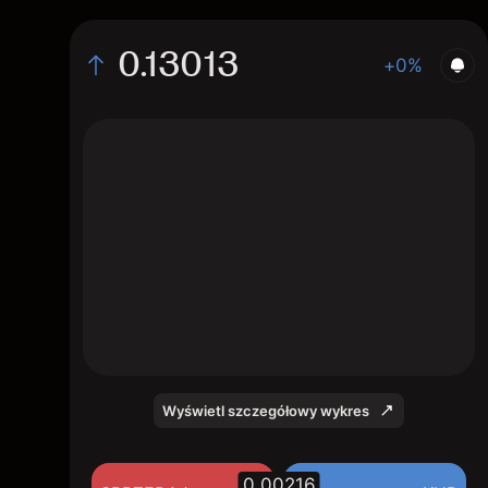
0.13013
+0%
The chart shows the PANR stock price data
over the last 1 day, with a current price of
0.13013, a high of 0.132266, and a low of
0.124973.
Wyświetl szczegółowy wykres
0.00216