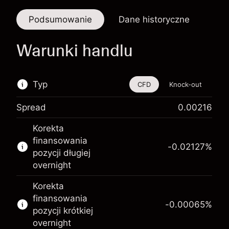
Podsumowanie
Dane historyczne
Warunki handlu
Typ
CFD
Knock-out
Spread
0.00216
Ten instrument finansowy jest dostępny do
Korekta
handlu poprzez CFD i opcje knock-out
finansowania
-0.02127
%
Więcej informacji:
pozycji długiej
overnight
Kontrakty CFD
Opcje knock-out
Korekta
finansowania
-0.00065
%
pozycji krótkiej
overnight