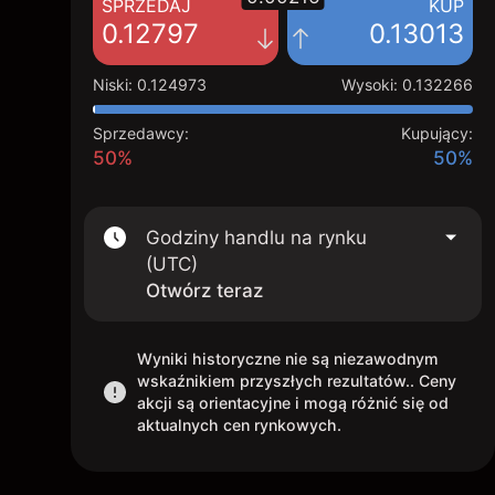
SPRZEDAJ
KUP
0.12797
0.13013
Niski
:
0.124973
Wysoki
:
0.132266
Sprzedawcy:
Kupujący:
50%
50%
Godziny handlu na rynku
(UTC)
Otwórz teraz
Wyniki historyczne nie są niezawodnym
wskaźnikiem przyszłych rezultatów.. Ceny
akcji są orientacyjne i mogą różnić się od
aktualnych cen rynkowych.