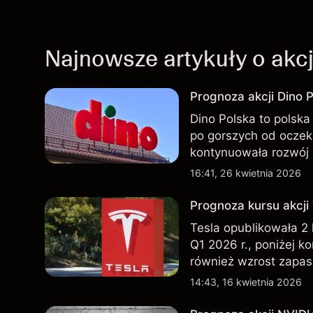
Najnowsze artykuły o akc
Prognoza akcji Dino P
Dino Polska to polska 
po gorszych od oczek
kontynuowała rozwój 
przeszłości nie są w
16:41, 26 kwietnia 2026
Prognoza kursu akcji
Tesla opublikowała 2
Q1 2026 r., poniżej k
również wzrost zapas
nowego SUV-a. Wyniki
14:43, 16 kwietnia 2026
wskaźnikiem przyszły