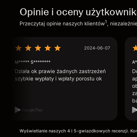
Opinie i oceny użytkowni
1
Przeczytaj opinie naszych klientów
, niezależn
2024-06-07
M***** S********
A*
Działa ok prawie żadnych zastrzeżeń
D
szybkie wypłaty i wpłaty porostu ok
ap
o
z
b
Wyświetlanie naszych 4 i 5-gwiazdkowych recenzji. K