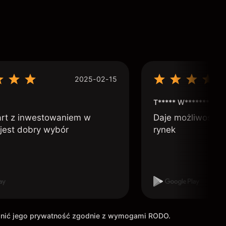
2025-02-15
T***** W***********
art z inwestowaniem w
Daje możliwość po
 jest dobry wybór
rynek
ronić jego prywatność zgodnie z wymogami RODO.