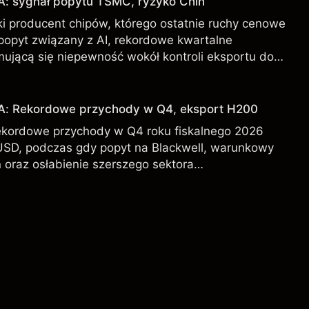
A: sygnał popytu TSMC, ryzyko Chin
i producent chipów, którego ostatnie ruchy cenowe
 popyt związany z AI, rekordowe kwartalne
mującą się niepewność wokół kontroli eksportu do
DA od zewnętrznych analityków.
IA: Rekordowe przychody w Q4, eksport H200
ekordowe przychody w Q4 roku fiskalnego 2026
USD, podczas gdy popyt na Blackwell, warunkowy
 oraz osłabienie szerszego sektora
l kształtują perspektywy akcji.