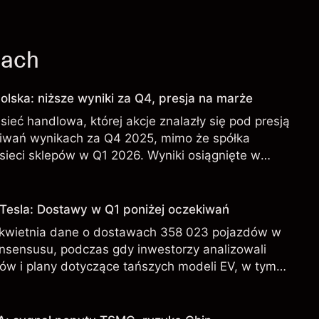
jach
olska: niższe wyniki za Q4, presja na marże
sieć handlowa, której akcje znalazły się pod presją
iwań wynikach za Q4 2025, mimo że spółka
sieci sklepów w Q1 2026. Wyniki osiągnięte w
iarygodnym wskaźnikiem przyszłych rezultatów.
 Tesla: Dostawy w Q1 poniżej oczekiwań
 kwietnia dane o dostawach 358 023 pojazdów w
onsensusu, podczas gdy inwestorzy analizowali
ów i plany dotyczące tańszych modeli EV, w tym
 osiągnięte w przeszłości nie są wiarygodnym
ch rezultatów.