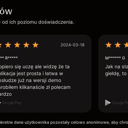
ków
ie od ich poziomu doświadczenia.
2024-03-18
** R*****
M****** G
opiero się uczę ale widzę że ta
Jak na st
likacja jest prosta i łatwa w
giełdę, to
bsłudze już na wersji demo
arobiłem kilkanaście zł polecam
ardzo
onkretne dane użytkownika pozostały celowo anonimowe, aby ch