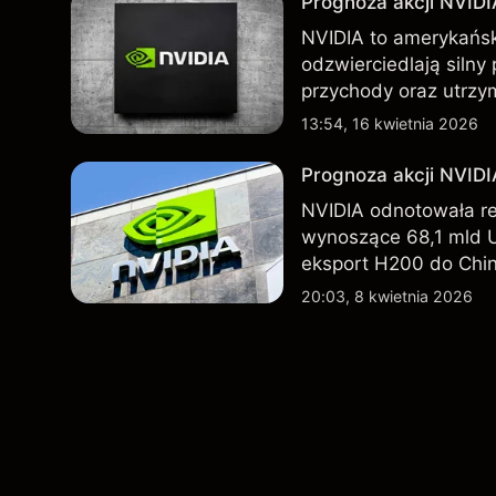
Prognoza akcji NVIDI
NVIDIA to amerykańsk
odzwierciedlają silny
przychody oraz utrzy
Chin. Poznaj cele NV
13:54, 16 kwietnia 2026
Prognoza akcji NVID
NVIDIA odnotowała r
wynoszące 68,1 mld 
eksport H200 do Chin
technologicznego nada
20:03, 8 kwietnia 2026