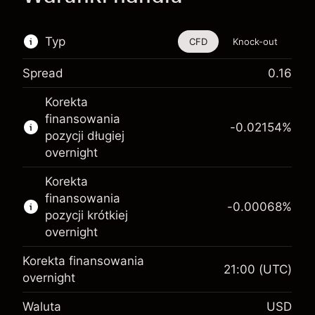
Typ
CFD
Knock-out
Spread
0.16
Ten instrument finansowy jest dostępny do
Korekta
handlu poprzez CFD i opcje knock-out
finansowania
-0.02154
%
Więcej informacji:
pozycji długiej
overnight
Kontrakty CFD
Opcje knock-out
Korekta
finansowania
-0.00068
%
pozycji krótkiej
overnight
Korekta finansowania
21:00
(UTC)
Depozyt zabezpieczający.
overnight
$1,000.00
Twoja inwestycja
Waluta
USD