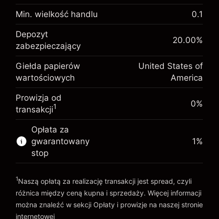
Opłata overnight za
-0.02154
utrzymanie pozycji
Min. wielkość handlu
0.1
%
Opłaty od pełnej wartości
Depozyt zabezpieczający.
(-$1.08)
pozycji
Depozyt
$1,000.00
20.00
%
Twoja inwestycja
zabezpieczający
Rozmiar transakcji z dźwignią ~
$5,000.00
Opłata overnight za
Środki z dźwigni ~
$4,000.00
-0.000682
Giełda papierów
United States of
utrzymanie pozycji
%
wartościowych
America
Opłaty od pełnej wartości
(-$0.03)
pozycji
Idź do platformy
Prowizja od
Rozmiar transakcji z dźwignią ~
$5,000.00
0%
1
transakcji
Środki z dźwigni ~
$4,000.00
Opłata za
gwarantowany
1
%
Idź do platformy
stop
1
Naszą opłatą za realizację transakcji jest spread, czyli
różnica między ceną kupna i sprzedaży. Więcej informacji
można znaleźć w sekcji
Opłaty i prowizje
na naszej stronie
internetowej