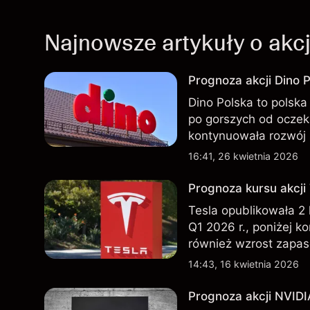
Najnowsze artykuły o akc
Prognoza akcji Dino P
Dino Polska to polska 
po gorszych od oczek
kontynuowała rozwój 
przeszłości nie są w
16:41, 26 kwietnia 2026
Prognoza kursu akcji
Tesla opublikowała 2
Q1 2026 r., poniżej k
również wzrost zapas
nowego SUV-a. Wyniki
14:43, 16 kwietnia 2026
wskaźnikiem przyszły
Prognoza akcji NVIDI