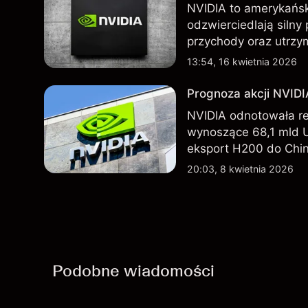
NVIDIA to amerykańsk
odzwierciedlają silny
przychody oraz utrzy
Chin. Poznaj cele NV
13:54, 16 kwietnia 2026
Prognoza akcji NVID
NVIDIA odnotowała r
wynoszące 68,1 mld 
eksport H200 do Chin
technologicznego nada
20:03, 8 kwietnia 2026
Podobne wiadomości