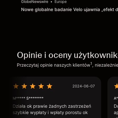
GlobeNewswire
•
Europe
Nowe globalne badanie Velo ujawnia „efekt 
Opinie i oceny użytkowni
1
Przeczytaj opinie naszych klientów
, niezależn
2024-06-07
M***** S********
A*
Działa ok prawie żadnych zastrzeżeń
D
szybkie wypłaty i wpłaty porostu ok
ap