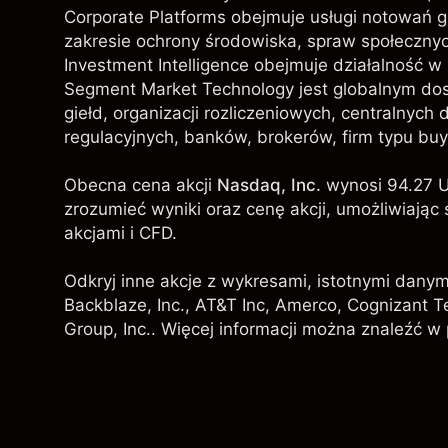
Corporate Platforms obejmuje usługi notowań gi
zakresie ochrony środowiska, spraw społecznyc
Investment Intelligence obejmuje działalność w
Segment Market Technology jest globalnym dos
giełd, organizacji rozliczeniowych, centralny
regulacyjnych, banków, brokerów, firm typu buy
Obecna cena akcji
Nasdaq, Inc.
wynosi 94.27 U
zrozumieć wyniki oraz cenę akcji, umożliwiaj
akcjami i CFD.
Odkryj inne akcje z wykresami, istotnymi danym
Backblaze, Inc.
,
AT&T Inc
,
Amerco
,
Cognizant T
Group, Inc.
. Więcej informacji można znaleźć w 