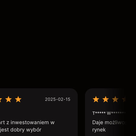
2025-02-15
T***** W***********
art z inwestowaniem w
Daje możliwość po
 jest dobry wybór
rynek