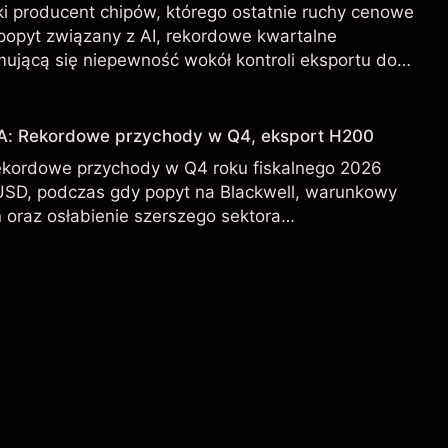
i producent chipów, którego ostatnie ruchy cenowe
 popyt związany z AI, rekordowe kwartalne
mującą się niepewność wokół kontroli eksportu do
DA od zewnętrznych analityków.
IA: Rekordowe przychody w Q4, eksport H200
ekordowe przychody w Q4 roku fiskalnego 2026
USD, podczas gdy popyt na Blackwell, warunkowy
 oraz osłabienie szerszego sektora
l kształtują perspektywy akcji.