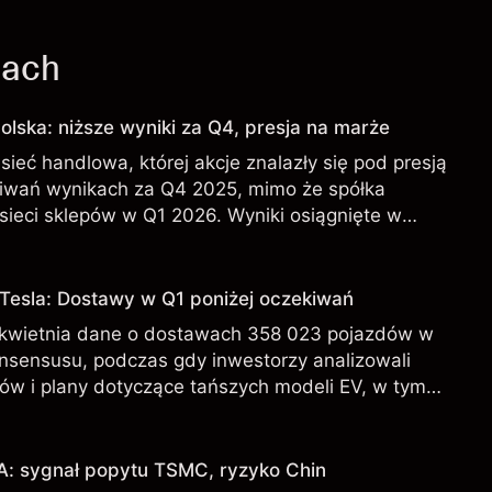
jach
olska: niższe wyniki za Q4, presja na marże
sieć handlowa, której akcje znalazły się pod presją
iwań wynikach za Q4 2025, mimo że spółka
sieci sklepów w Q1 2026. Wyniki osiągnięte w
iarygodnym wskaźnikiem przyszłych rezultatów.
 Tesla: Dostawy w Q1 poniżej oczekiwań
 kwietnia dane o dostawach 358 023 pojazdów w
onsensusu, podczas gdy inwestorzy analizowali
ów i plany dotyczące tańszych modeli EV, w tym
 osiągnięte w przeszłości nie są wiarygodnym
ch rezultatów.
A: sygnał popytu TSMC, ryzyko Chin