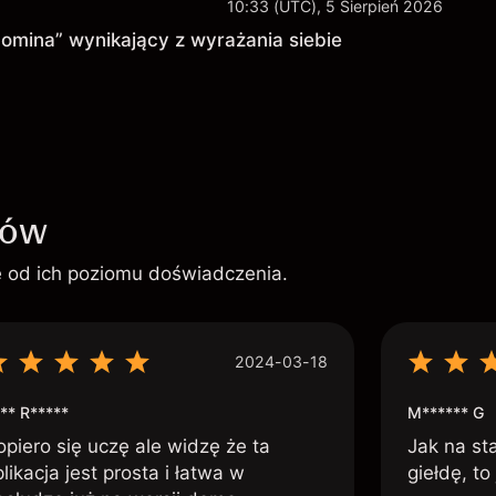
10:33 (UTC), 5 Sierpień 2026
domina” wynikający z wyrażania siebie
ków
ie od ich poziomu doświadczenia.
2024-03-18
** R*****
M****** G
opiero się uczę ale widzę że ta
Jak na st
likacja jest prosta i łatwa w
giełdę, to