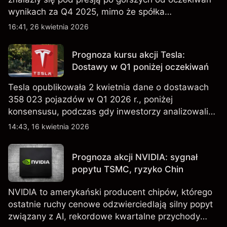
wynikach za Q4 2025, mimo że spółka
kontynuowała rozwój sieci sklepów w Q1 2026.
16:41, 26 kwietnia 2026
Wyniki osiągnięte w przeszłości nie są
wiarygodnym wskaźnikiem przyszłych rezultatów.
Prognoza kursu akcji Tesla:
Dostawy w Q1 poniżej oczekiwań
Tesla opublikowała 2 kwietnia dane o dostawach
358 023 pojazdów w Q1 2026 r., poniżej
konsensusu, podczas gdy inwestorzy analizowali
również wzrost zapasów i plany dotyczące
14:43, 16 kwietnia 2026
tańszych modeli EV, w tym nowego SUV-a. Wyniki
osiągnięte w przeszłości nie są wiarygodnym
Prognoza akcji NVIDIA: sygnał
wskaźnikiem przyszłych rezultatów.
popytu TSMC, ryzyko Chin
NVIDIA to amerykański producent chipów, którego
ostatnie ruchy cenowe odzwierciedlają silny popyt
związany z AI, rekordowe kwartalne przychody