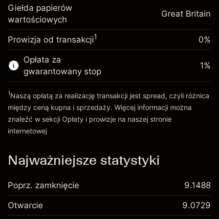
inwestycja
(-£1.06)
Giełda papierów
pozycji
Great Britain
wartościowych
Opłata overnight za
Rozmiar transakcji z dźwignią ~
£5,000.00
-0.000646
utrzymanie pozycji
Środki z dźwigni ~
£4,000.00
%
1
Prowizja od transakcji
0%
Opłaty od pełnej wartości
(-£0.03)
pozycji
Opłata za
Idź do platformy
1
%
Rozmiar transakcji z dźwignią ~
£5,000.00
gwarantowany stop
Środki z dźwigni ~
£4,000.00
1
Naszą opłatą za realizację transakcji jest spread, czyli różnica
między ceną kupna i sprzedaży. Więcej informacji można
Idź do platformy
znaleźć w sekcji
Opłaty i prowizje
na naszej stronie
internetowej
Opłaty i Prowizje
Najważniejsze statystyki
Poprz. zamknięcie
9.1488
Otwarcie
9.0729