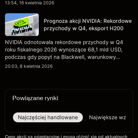
oraz utrzymującą się niepewność wokół kontroli
13:54, 16 kwietnia 2026
eksportu do Chin. Poznaj cele NVDA od
zewnętrznych analityków.
Prognoza akcji NVIDIA: Rekordowe
przychody w Q4, eksport H200
NVIDIA odnotowała rekordowe przychody w Q4
roku fiskalnego 2026 wynoszące 68,1 mld USD,
podczas gdy popyt na Blackwell, warunkowy
eksport H200 do Chin oraz osłabienie szerszego
20:03, 8 kwietnia 2026
sektora technologicznego nadal kształtują
perspektywy akcji.
Powiązane rynki
Najczęściej handlowane
Największe wzrost
Ceny akcji są orientacyjne i mogą różnić się od aktualnych