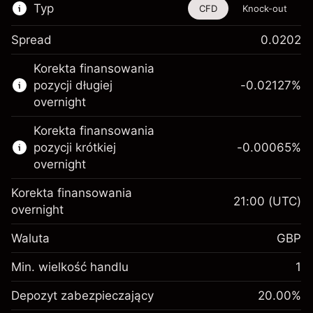
Typ
CFD
Knock-out
Spread
0.0202
Ten instrument finansowy jest dostępny do
Korekta finansowania
handlu poprzez CFD i opcje knock-out
pozycji długiej
-0.02127
%
Więcej informacji:
overnight
Kontrakty CFD
Korekta finansowania
Opcje knock-out
pozycji krótkiej
-0.00065
%
overnight
Korekta finansowania
21:00
(UTC)
overnight
Depozyt
Waluta
GBP
zabezpieczający. Twoja
£1,000.00
inwestycja
Min. wielkość handlu
1
Opłata overnight za
Depozyt
-0.021272
Depozyt zabezpieczający
utrzymanie pozycji
20.00
%
zabezpieczający. Twoja
£1,000.00
%
Opłaty od pełnej wartości