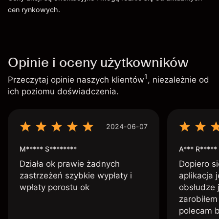
cen rynkowych.
Opinie i oceny użytkowników
1
Przeczytaj opinie naszych klientów
, niezależnie od
ich poziomu doświadczenia.
2024-06-07
M***** S********
A*** R*****
Działa ok prawie żadnych
Dopiero si
zastrzeżeń szybkie wypłaty i
aplikacja 
wpłaty porostu ok
obsłudze 
zarobiłem 
polecam 