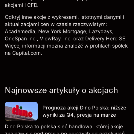
akcjami i CFD.
Odkryj inne akcje z wykresami, istotnymi danymi i
aktualizacjami cen w czasie rzeczywistym:
Academedia
,
New York Mortgage
, Lazydays,
OneSpan Inc.
, ViewRay, Inc. oraz
Delivery Hero SE
.
Więcej informacji można znaleźć w profilach spółek
na Capital.com.
Najnowsze artykuły o akcjach
Prognoza akcji Dino Polska: niższe
wyniki za Q4, presja na marże
Dino Polska to polska sieć handlowa, której akcje
znalazły się pod presją po gorszych od oczekiwań