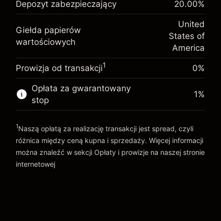
Depozyt zabezpieczający
20.00
%
$1,000.00
utrzymanie pozycji
Twoja inwestycja
%
Opłaty od pełnej wartości
(-$1.08)
United
Opłata overnight za
pozycji
Giełda papierów
-0.000654
States of
utrzymanie pozycji
Rozmiar transakcji z dźwignią ~
$5,000.00
wartościowych
%
America
Opłaty od pełnej wartości
Środki z dźwigni ~
$4,000.00
(-$0.03)
pozycji
1
Prowizja od transakcji
0%
Rozmiar transakcji z dźwignią ~
$5,000.00
Idź do platformy
Środki z dźwigni ~
$4,000.00
Opłata za gwarantowany
1
%
stop
Idź do platformy
1
Naszą opłatą za realizację transakcji jest spread, czyli
różnica między ceną kupna i sprzedaży. Więcej informacji
można znaleźć w sekcji
Opłaty i prowizje
na naszej stronie
internetowej
Opłaty i Prowizje