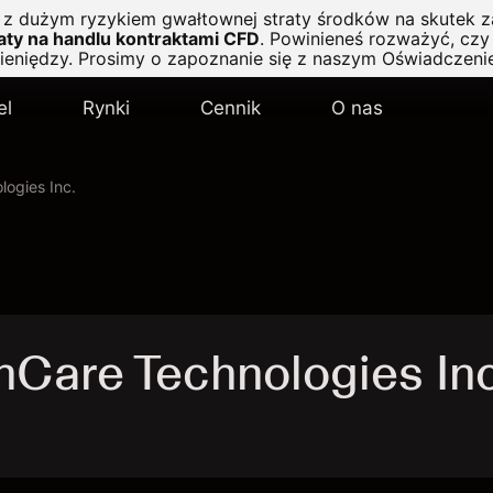
ę z dużym ryzykiem gwałtownej straty środków na skutek z
ty na handlu kontraktami CFD
.
Powinieneś rozważyć, czy 
pieniędzy. Prosimy o zapoznanie się z naszym
Oświadczeni
el
Rynki
Cennik
O nas
ogies Inc.
Care Technologies Inc