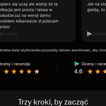
opiero się uczę ale widzę że ta
Jak na st
likacja jest prosta i łatwa w
giełdę, to
bsłudze już na wersji demo
arobiłem kilkanaście zł polecam
ardzo
onkretne dane użytkownika pozostały celowo anonimowe, aby ch
ceny i recenzje
Oceny i rec
4.6
Trzy kroki, by zacząć