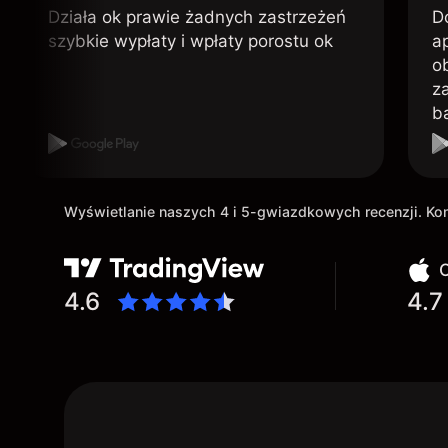
Działa ok prawie żadnych zastrzeżeń
D
szybkie wypłaty i wpłaty porostu ok
ap
o
z
b
Wyświetlanie naszych 4 i 5-gwiazdkowych recenzji. K
O
4.6
4.7