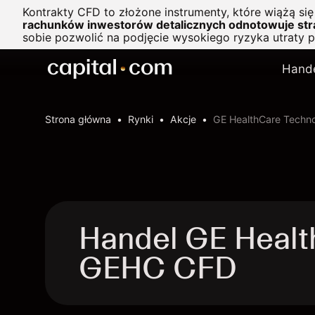
Kontrakty CFD to złożone instrumenty, które wiążą si
rachunków inwestorów detalicznych odnotowuje stra
sobie pozwolić na podjęcie wysokiego ryzyka utraty 
Hand
Strona główna
Rynki
Akcje
GE HealthCare Technol
Handel GE Health
GEHC CFD