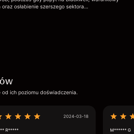
 oraz osłabienie szerszego sektora
l kształtują perspektywy akcji.
ków
ie od ich poziomu doświadczenia.
2024-03-18
** R*****
M****** G