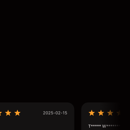
2025-02-15
T***** W***********