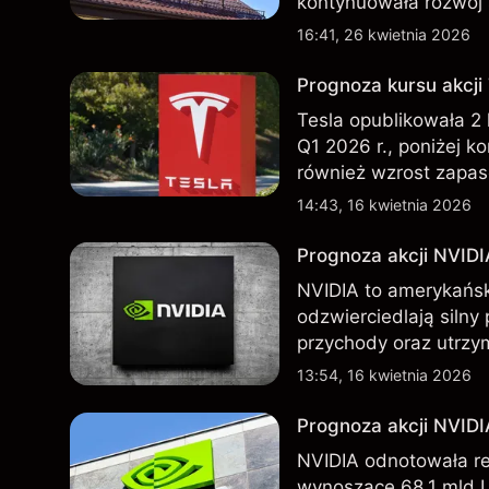
kontynuowała rozwój 
przeszłości nie są w
16:41, 26 kwietnia 2026
Prognoza kursu akcji
Tesla opublikowała 2
Q1 2026 r., poniżej k
również wzrost zapas
nowego SUV-a. Wyniki
14:43, 16 kwietnia 2026
wskaźnikiem przyszły
Prognoza akcji NVIDI
NVIDIA to amerykańsk
odzwierciedlają silny
przychody oraz utrzy
Chin. Poznaj cele NV
13:54, 16 kwietnia 2026
Prognoza akcji NVID
NVIDIA odnotowała r
wynoszące 68,1 mld 