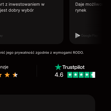
art z inwestowaniem w
Daje możliwość po
 jest dobry wybór
rynek
ronić jego prywatność zgodnie z wymogami RODO.
enzje
4.6