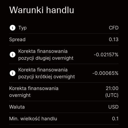
Warunki handlu
Typ
CFD
Spread
0.13
Ten rynek finansowy jest dostępny do handlu
Korekta finansowania
CFD.
-0.02157
%
pozycji długiej overnight
Więcej informacji:
Korekta finansowania
-0.00065
%
Kontrakty CFD
pozycji krótkiej overnight
Korekta finansowania
21:00
overnight
(UTC)
Waluta
USD
Depozyt zabezpieczający.
$1,000.00
Twoja inwestycja
Min. wielkość handlu
0.1
Opłata overnight za
Depozyt zabezpieczający.
-0.021568