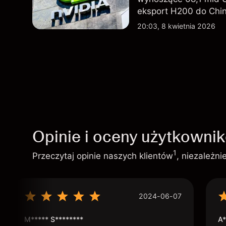
eksport H200 do Chin
technologicznego nada
20:03, 8 kwietnia 2026
Opinie i oceny użytkowni
1
Przeczytaj opinie naszych klientów
, niezależn
2024-06-07
M***** S********
A*