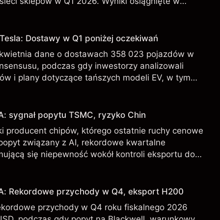
sieci sklepów w Q1 2026. Wyniki osiągnięte w
iarygodnym wskaźnikiem przyszłych rezultatów.
 Tesla: Dostawy w Q1 poniżej oczekiwań
 kwietnia dane o dostawach 358 023 pojazdów w
onsensusu, podczas gdy inwestorzy analizowali
ów i plany dotyczące tańszych modeli EV, w tym
 osiągnięte w przeszłości nie są wiarygodnym
ch rezultatów.
A: sygnał popytu TSMC, ryzyko Chin
i producent chipów, którego ostatnie ruchy cenowe
 popyt związany z AI, rekordowe kwartalne
mującą się niepewność wokół kontroli eksportu do
DA od zewnętrznych analityków.
IA: Rekordowe przychody w Q4, eksport H200
ekordowe przychody w Q4 roku fiskalnego 2026
USD, podczas gdy popyt na Blackwell, warunkowy