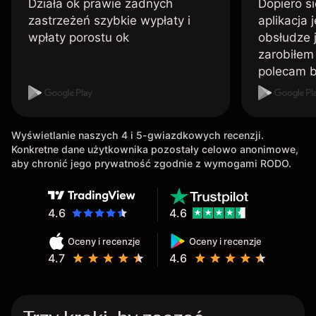
Działa ok prawie żadnych
Dopiero si
zastrzeżeń szybkie wypłaty i
aplikacja 
wpłaty porostu ok
obsłudze 
zarobiłem 
polecam 
Wyświetlanie naszych 4 i 5-gwiazdkowych recenzji.
Konkretne dane użytkownika pozostały celowo anonimowe,
aby chronić jego prywatność zgodnie z wymogami RODO.
4.6
4.6
Oceny i recenzje
Oceny i recenzje
4.7
4.6