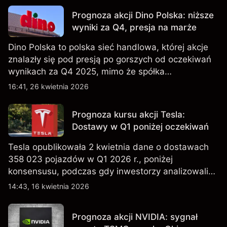
Prognoza akcji Dino Polska: niższe
wyniki za Q4, presja na marże
Dino Polska to polska sieć handlowa, której akcje
znalazły się pod presją po gorszych od oczekiwań
wynikach za Q4 2025, mimo że spółka
kontynuowała rozwój sieci sklepów w Q1 2026.
16:41, 26 kwietnia 2026
Wyniki osiągnięte w przeszłości nie są
wiarygodnym wskaźnikiem przyszłych rezultatów.
Prognoza kursu akcji Tesla:
Dostawy w Q1 poniżej oczekiwań
Tesla opublikowała 2 kwietnia dane o dostawach
358 023 pojazdów w Q1 2026 r., poniżej
konsensusu, podczas gdy inwestorzy analizowali
również wzrost zapasów i plany dotyczące
14:43, 16 kwietnia 2026
tańszych modeli EV, w tym nowego SUV-a. Wyniki
osiągnięte w przeszłości nie są wiarygodnym
Prognoza akcji NVIDIA: sygnał
wskaźnikiem przyszłych rezultatów.