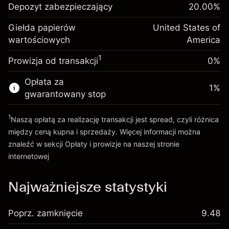
Depozyt zabezpieczający
utrzymanie pozycji
20.00
%
zabezpieczający. Twoja
$1,000.00
%
Opłaty od pełnej wartości
inwestycja
(-$1.08)
Giełda papierów
United States of
pozycji
wartościowych
Opłata overnight za
America
Rozmiar transakcji z dźwignią ~
$5,000.00
-0.000654
utrzymanie pozycji
Środki z dźwigni ~
$4,000.00
%
1
Prowizja od transakcji
0%
Opłaty od pełnej wartości
(-$0.03)
pozycji
Opłata za
Idź do platformy
1
%
Rozmiar transakcji z dźwignią ~
$5,000.00
gwarantowany stop
Środki z dźwigni ~
$4,000.00
1
Naszą opłatą za realizację transakcji jest spread, czyli różnica
między ceną kupna i sprzedaży. Więcej informacji można
Idź do platformy
znaleźć w sekcji
Opłaty i prowizje
na naszej stronie
internetowej
Opłaty i Prowizje
Najważniejsze statystyki
Poprz. zamknięcie
9.48