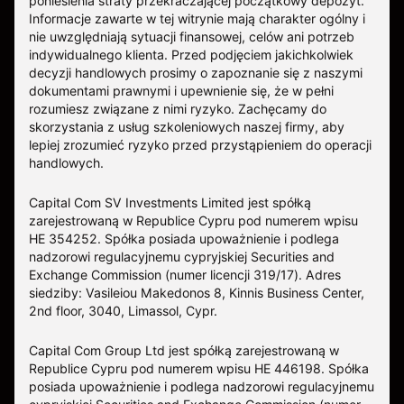
poniesienia straty przekraczającej początkowy depozyt.
Informacje zawarte w tej witrynie mają charakter ogólny i
nie uwzględniają sytuacji finansowej, celów ani potrzeb
indywidualnego klienta. Przed podjęciem jakichkolwiek
decyzji handlowych prosimy o zapoznanie się z naszymi
dokumentami prawnymi i upewnienie się, że w pełni
rozumiesz związane z nimi ryzyko. Zachęcamy do
skorzystania z usług szkoleniowych naszej firmy, aby
lepiej zrozumieć ryzyko przed przystąpieniem do operacji
handlowych.
Capital Com SV Investments Limited jest spółką
zarejestrowaną w Republice Cypru pod numerem wpisu
HE 354252. Spółka posiada upoważnienie i podlega
nadzorowi regulacyjnemu cypryjskiej Securities and
Exchange Commission (numer licencji 319/17). Adres
siedziby: Vasileiou Makedonos 8, Kinnis Business Center,
2nd floor, 3040, Limassol, Cypr.
Capital Com Group Ltd jest spółką zarejestrowaną w
Republice Cypru pod numerem wpisu ΗΕ 446198. Spółka
posiada upoważnienie i podlega nadzorowi regulacyjnemu