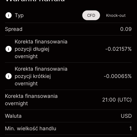
Typ
CFD
Knock-out
Spread
0.09
Ten instrument finansowy jest dostępny do
Korekta finansowania
handlu poprzez CFD i opcje knock-out
pozycji długiej
-0.02157
%
Więcej informacji:
overnight
Kontrakty CFD
Korekta finansowania
Opcje knock-out
pozycji krótkiej
-0.00065
%
overnight
Korekta finansowania
21:00
(UTC)
overnight
Depozyt
Waluta
USD
zabezpieczający. Twoja
$1,000.00
inwestycja
Min. wielkość handlu
1
Opłata overnight za
Depozyt
-0.021568