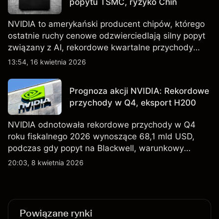
popytu TSMC, ryzyko Chin
NVIDIA to amerykański producent chipów, którego
ostatnie ruchy cenowe odzwierciedlają silny popyt
związany z AI, rekordowe kwartalne przychody
oraz utrzymującą się niepewność wokół kontroli
13:54, 16 kwietnia 2026
eksportu do Chin. Poznaj cele NVDA od
zewnętrznych analityków.
Prognoza akcji NVIDIA: Rekordowe
przychody w Q4, eksport H200
NVIDIA odnotowała rekordowe przychody w Q4
roku fiskalnego 2026 wynoszące 68,1 mld USD,
podczas gdy popyt na Blackwell, warunkowy
eksport H200 do Chin oraz osłabienie szerszego
20:03, 8 kwietnia 2026
sektora technologicznego nadal kształtują
perspektywy akcji.
Powiązane rynki