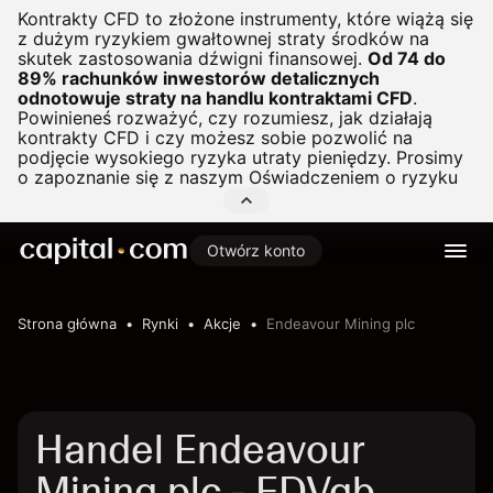
Kontrakty CFD to złożone instrumenty, które wiążą się
z dużym ryzykiem gwałtownej straty środków na
skutek zastosowania dźwigni finansowej.
Od 74 do
89% rachunków inwestorów detalicznych
odnotowuje straty na handlu kontraktami CFD
.
Powinieneś rozważyć, czy rozumiesz, jak działają
kontrakty CFD i czy możesz sobie pozwolić na
podjęcie wysokiego ryzyka utraty pieniędzy. Prosimy
o zapoznanie się z naszym
Oświadczeniem o ryzyku
Otwórz konto
Strona główna
Rynki
Akcje
Endeavour Mining plc
Handel Endeavour
Mining plc - EDVgb