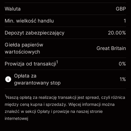
Depozyt
Waluta
GBP
zabezpieczający. Twoja
£1,000.00
inwestycja
Min. wielkość handlu
1
Opłata overnight za
Depozyt
-0.021272
Depozyt zabezpieczający
utrzymanie pozycji
20.00
%
zabezpieczający. Twoja
£1,000.00
%
Opłaty od pełnej wartości
inwestycja
(-£1.06)
Giełda papierów
pozycji
Great Britain
wartościowych
Opłata overnight za
Rozmiar transakcji z dźwignią ~
£5,000.00
-0.000646
utrzymanie pozycji
Środki z dźwigni ~
£4,000.00
%
1
Prowizja od transakcji
0%
Opłaty od pełnej wartości
(-£0.03)
pozycji
Opłata za
Idź do platformy
1
%
Rozmiar transakcji z dźwignią ~
£5,000.00
gwarantowany stop
Środki z dźwigni ~
£4,000.00
1
Naszą opłatą za realizację transakcji jest spread, czyli różnica
między ceną kupna i sprzedaży. Więcej informacji można
Idź do platformy
znaleźć w sekcji
Opłaty i prowizje
na naszej stronie
internetowej
Opłaty i Prowizje