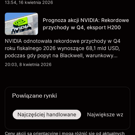
oraz utrzymującą się niepewność wokół kontroli
13:54, 16 kwietnia 2026
eksportu do Chin. Poznaj cele NVDA od
zewnętrznych analityków.
Prognoza akcji NVIDIA: Rekordowe
przychody w Q4, eksport H200
NVIDIA odnotowała rekordowe przychody w Q4
roku fiskalnego 2026 wynoszące 68,1 mld USD,
podczas gdy popyt na Blackwell, warunkowy
eksport H200 do Chin oraz osłabienie szerszego
20:03, 8 kwietnia 2026
sektora technologicznego nadal kształtują
perspektywy akcji.
Powiązane rynki
Najczęściej handlowane
Największe wzrost
Ceny akcji są orientacyjne i mogą różnić się od aktualnych