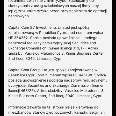
rozumiesz związane z nimi ryzyko. Zachęcamy do
skorzystania z usług szkoleniowych naszej firmy, aby
lepiej zrozumieć ryzyko przed przystąpieniem do operacji
handlowych.
Capital Com SV Investments Limited jest spółką
zarejestrowaną w Republice Cypru pod numerem wpisu
HE 354252. Spółka posiada upoważnienie i podlega
nadzorowi regulacyjnemu cypryjskiej Securities and
Exchange Commission (numer licencji 319/17). Adres
siedziby: Vasileiou Makedonos 8, Kinnis Business Center,
2nd floor, 3040, Limassol, Cypr.
Capital Com Group Ltd jest spółką zarejestrowaną w
Republice Cypru pod numerem wpisu ΗΕ 446198. Spółka
posiada upoważnienie i podlega nadzorowi regulacyjnemu
cypryjskiej Securities and Exchange Commission (numer
licencji 463/25). Adres siedziby: Vasileiou Makedonos 8,
Kinnis Business Center, 2nd floor, 3040, Limassol, Cypr.
Informacje zawarte na tej stronie nie są kierowane do
mieszkańców Stanów Zjednoczonych, Kanady, Belgii, ani