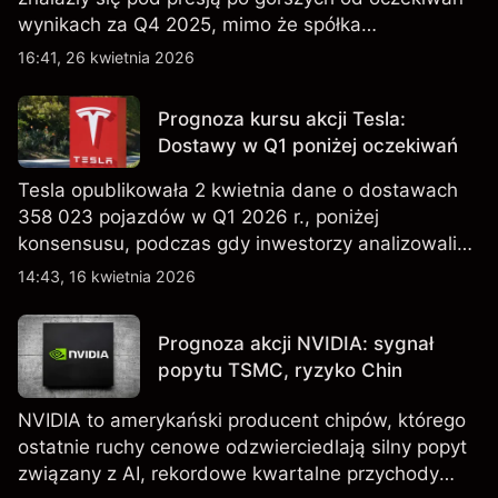
wynikach za Q4 2025, mimo że spółka
kontynuowała rozwój sieci sklepów w Q1 2026.
16:41, 26 kwietnia 2026
Wyniki osiągnięte w przeszłości nie są
wiarygodnym wskaźnikiem przyszłych rezultatów.
Prognoza kursu akcji Tesla:
Dostawy w Q1 poniżej oczekiwań
Tesla opublikowała 2 kwietnia dane o dostawach
358 023 pojazdów w Q1 2026 r., poniżej
konsensusu, podczas gdy inwestorzy analizowali
również wzrost zapasów i plany dotyczące
14:43, 16 kwietnia 2026
tańszych modeli EV, w tym nowego SUV-a. Wyniki
osiągnięte w przeszłości nie są wiarygodnym
Prognoza akcji NVIDIA: sygnał
wskaźnikiem przyszłych rezultatów.
popytu TSMC, ryzyko Chin
NVIDIA to amerykański producent chipów, którego
ostatnie ruchy cenowe odzwierciedlają silny popyt
związany z AI, rekordowe kwartalne przychody