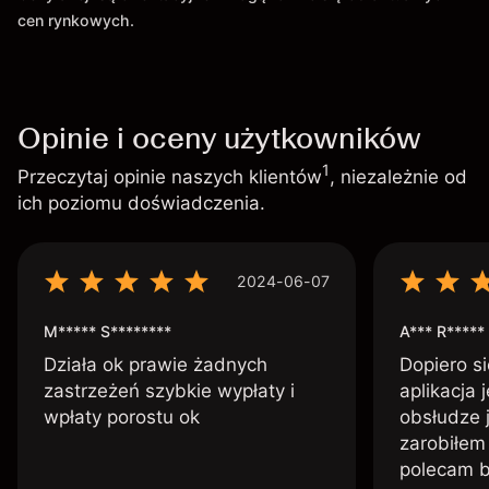
cen rynkowych.
Opinie i oceny użytkowników
1
Przeczytaj opinie naszych klientów
, niezależnie od
ich poziomu doświadczenia.
2024-06-07
M***** S********
A*** R*****
Działa ok prawie żadnych
Dopiero si
zastrzeżeń szybkie wypłaty i
aplikacja 
wpłaty porostu ok
obsłudze 
zarobiłem 
polecam 