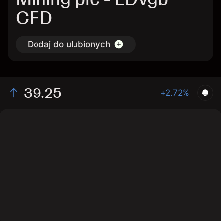
CFD
Dodaj do ulubionych
39.25
+2.72%
The chart shows the EDVgb stock price data over the
last 1 day, with a current price of 39.25, a high of
39.13, and a low of 38.37.