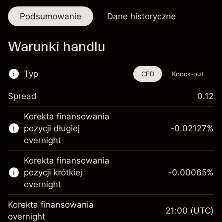
Podsumowanie
Dane historyczne
Warunki handlu
Typ
CFD
Knock-out
Spread
0.12
Ten instrument finansowy jest dostępny do
Korekta finansowania
handlu poprzez CFD i opcje knock-out
pozycji długiej
-0.02127
%
Więcej informacji:
overnight
Kontrakty CFD
Korekta finansowania
Opcje knock-out
pozycji krótkiej
-0.00065
%
overnight
Korekta finansowania
21:00
(UTC)
overnight