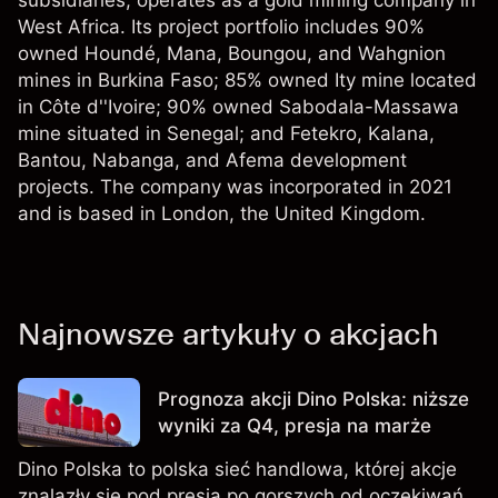
subsidiaries, operates as a gold mining company in
West Africa. Its project portfolio includes 90%
owned Houndé, Mana, Boungou, and Wahgnion
mines in Burkina Faso; 85% owned Ity mine located
in Côte d''Ivoire; 90% owned Sabodala-Massawa
mine situated in Senegal; and Fetekro, Kalana,
Bantou, Nabanga, and Afema development
projects. The company was incorporated in 2021
and is based in London, the United Kingdom.
Najnowsze artykuły o akcjach
Prognoza akcji Dino Polska: niższe
wyniki za Q4, presja na marże
Dino Polska to polska sieć handlowa, której akcje
znalazły się pod presją po gorszych od oczekiwań