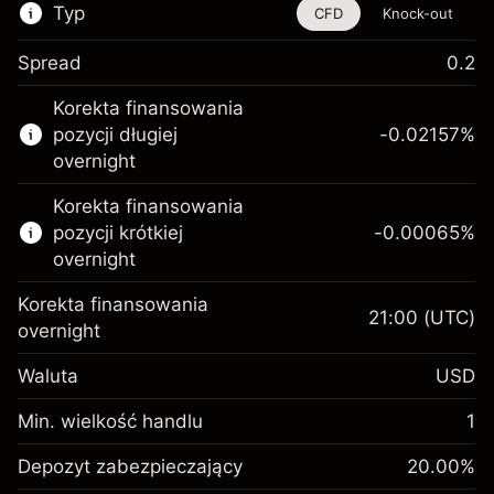
Typ
CFD
Knock-out
Spread
0.2
Ten instrument finansowy jest dostępny do
Korekta finansowania
handlu poprzez CFD i opcje knock-out
pozycji długiej
-0.02157
%
Więcej informacji:
overnight
Kontrakty CFD
Korekta finansowania
Opcje knock-out
pozycji krótkiej
-0.00065
%
overnight
Korekta finansowania
21:00
(UTC)
overnight
Depozyt
Waluta
USD
zabezpieczający. Twoja
$1,000.00
inwestycja
Min. wielkość handlu
1
Opłata overnight za
Depozyt
-0.021568
Depozyt zabezpieczający
utrzymanie pozycji
20.00
%
zabezpieczający. Twoja
$1,000.00
%
Opłaty od pełnej wartości