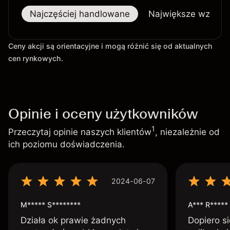
Najczęściej handlowane
Największe wzrost
Ceny akcji są orientacyjne i mogą różnić się od aktualnych
cen rynkowych.
Opinie i oceny użytkowników
1
Przeczytaj opinie naszych klientów
, niezależnie od
ich poziomu doświadczenia.
2024-06-07
M***** S********
A*** R*****
Działa ok prawie żadnych
Dopiero si