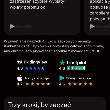
zastrzeżeń szybkie wypłaty i
aplikacja 
wpłaty porostu ok
obsłudze 
zarobiłem 
polecam 
Wyświetlanie naszych 4 i 5-gwiazdkowych recenzji.
Konkretne dane użytkownika pozostały celowo anonimowe,
aby chronić jego prywatność zgodnie z wymogami RODO.
4.6
4.6
Oceny i recenzje
Oceny i recenzje
4.7
4.6
Trzy kroki, by zacząć