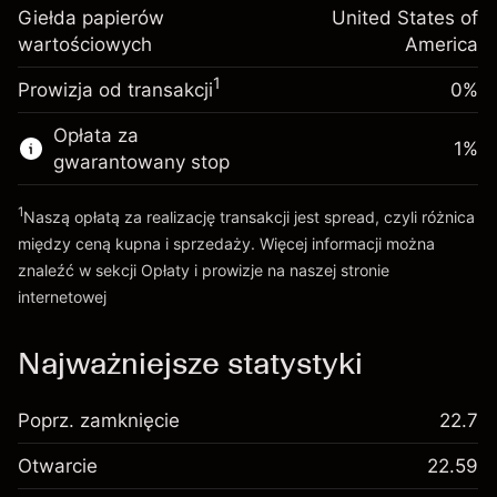
inwestycja
(-$1.08)
Giełda papierów
United States of
pozycji
wartościowych
Opłata overnight za
America
Rozmiar transakcji z dźwignią ~
$5,000.00
-0.000654
utrzymanie pozycji
Środki z dźwigni ~
$4,000.00
%
1
Prowizja od transakcji
0%
Opłaty od pełnej wartości
(-$0.03)
pozycji
Opłata za
Idź do platformy
1
%
Rozmiar transakcji z dźwignią ~
$5,000.00
gwarantowany stop
Środki z dźwigni ~
$4,000.00
1
Naszą opłatą za realizację transakcji jest spread, czyli różnica
między ceną kupna i sprzedaży. Więcej informacji można
Idź do platformy
znaleźć w sekcji
Opłaty i prowizje
na naszej stronie
internetowej
Opłaty i Prowizje
Najważniejsze statystyki
Poprz. zamknięcie
22.7
Otwarcie
22.59