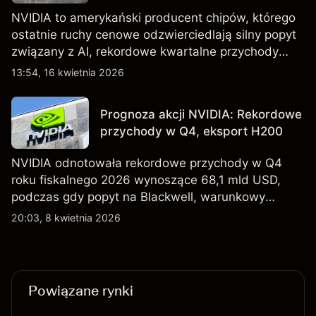
NVIDIA to amerykański producent chipów, którego
ostatnie ruchy cenowe odzwierciedlają silny popyt
związany z AI, rekordowe kwartalne przychody
oraz utrzymującą się niepewność wokół kontroli
13:54, 16 kwietnia 2026
eksportu do Chin. Poznaj cele NVDA od
zewnętrznych analityków.
Prognoza akcji NVIDIA: Rekordowe
przychody w Q4, eksport H200
NVIDIA odnotowała rekordowe przychody w Q4
roku fiskalnego 2026 wynoszące 68,1 mld USD,
podczas gdy popyt na Blackwell, warunkowy
eksport H200 do Chin oraz osłabienie szerszego
20:03, 8 kwietnia 2026
sektora technologicznego nadal kształtują
perspektywy akcji.
Powiązane rynki