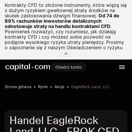
Kontrakty CFD to złożone instrumenty, które wiążą się
z dużym ryzykiem gwałtownej straty środków na
skutek zastosowania dźwigni finansowej.
Od 74 do
89% rachunków inwestorów detalicznych
odnotowuje straty na handlu kontraktami CFD
.
Powinieneś rozważyć, czy rozumiesz, jak działają
kontrakty CFD i czy możesz sobie pozwolić na
podjęcie wysokiego ryzyka utraty pieniędzy. Prosimy
o zapoznanie się z naszym
Oświadczeniem o ryzyku
Otwórz konto
Strona główna
Rynki
Akcje
EagleRock Land, LLC
Handel EagleRock
Land, LLC - EROK CFD