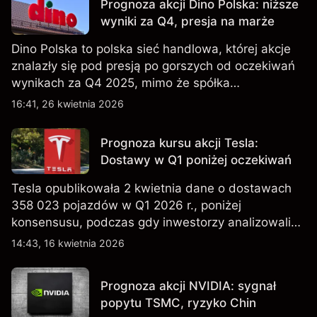
Prognoza akcji Dino Polska: niższe
wyniki za Q4, presja na marże
Dino Polska to polska sieć handlowa, której akcje
znalazły się pod presją po gorszych od oczekiwań
wynikach za Q4 2025, mimo że spółka
kontynuowała rozwój sieci sklepów w Q1 2026.
16:41, 26 kwietnia 2026
Wyniki osiągnięte w przeszłości nie są
wiarygodnym wskaźnikiem przyszłych rezultatów.
Prognoza kursu akcji Tesla:
Dostawy w Q1 poniżej oczekiwań
Tesla opublikowała 2 kwietnia dane o dostawach
358 023 pojazdów w Q1 2026 r., poniżej
konsensusu, podczas gdy inwestorzy analizowali
również wzrost zapasów i plany dotyczące
14:43, 16 kwietnia 2026
tańszych modeli EV, w tym nowego SUV-a. Wyniki
osiągnięte w przeszłości nie są wiarygodnym
Prognoza akcji NVIDIA: sygnał
wskaźnikiem przyszłych rezultatów.
popytu TSMC, ryzyko Chin