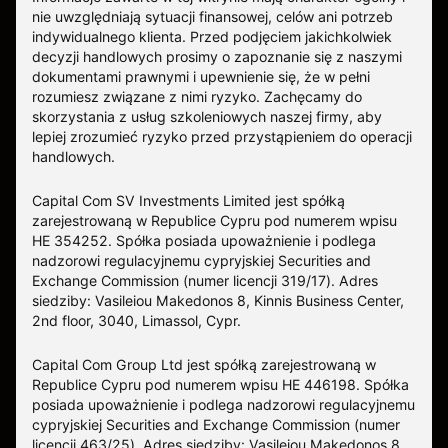
nie uwzględniają sytuacji finansowej, celów ani potrzeb
indywidualnego klienta. Przed podjęciem jakichkolwiek
decyzji handlowych prosimy o zapoznanie się z naszymi
dokumentami prawnymi i upewnienie się, że w pełni
rozumiesz związane z nimi ryzyko. Zachęcamy do
skorzystania z usług szkoleniowych naszej firmy, aby
lepiej zrozumieć ryzyko przed przystąpieniem do operacji
handlowych.
Capital Com SV Investments Limited jest spółką
zarejestrowaną w Republice Cypru pod numerem wpisu
HE 354252. Spółka posiada upoważnienie i podlega
nadzorowi regulacyjnemu cypryjskiej Securities and
Exchange Commission (numer licencji 319/17). Adres
siedziby: Vasileiou Makedonos 8, Kinnis Business Center,
2nd floor, 3040, Limassol, Cypr.
Capital Com Group Ltd jest spółką zarejestrowaną w
Republice Cypru pod numerem wpisu ΗΕ 446198. Spółka
posiada upoważnienie i podlega nadzorowi regulacyjnemu
cypryjskiej Securities and Exchange Commission (numer
licencji 463/25). Adres siedziby: Vasileiou Makedonos 8,