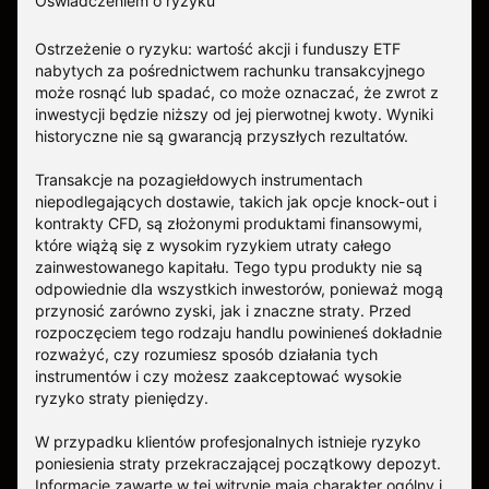
Oświadczeniem o ryzyku
Ostrzeżenie o ryzyku: wartość akcji i funduszy ETF
nabytych za pośrednictwem rachunku transakcyjnego
może rosnąć lub spadać, co może oznaczać, że zwrot z
inwestycji będzie niższy od jej pierwotnej kwoty. Wyniki
historyczne nie są gwarancją przyszłych rezultatów.
Transakcje na pozagiełdowych instrumentach
niepodlegających dostawie, takich jak opcje knock-out i
kontrakty CFD, są złożonymi produktami finansowymi,
które wiążą się z wysokim ryzykiem utraty całego
zainwestowanego kapitału. Tego typu produkty nie są
odpowiednie dla wszystkich inwestorów, ponieważ mogą
przynosić zarówno zyski, jak i znaczne straty. Przed
rozpoczęciem tego rodzaju handlu powinieneś dokładnie
rozważyć, czy rozumiesz sposób działania tych
instrumentów i czy możesz zaakceptować wysokie
ryzyko straty pieniędzy.
W przypadku klientów profesjonalnych istnieje ryzyko
poniesienia straty przekraczającej początkowy depozyt.
Informacje zawarte w tej witrynie mają charakter ogólny i