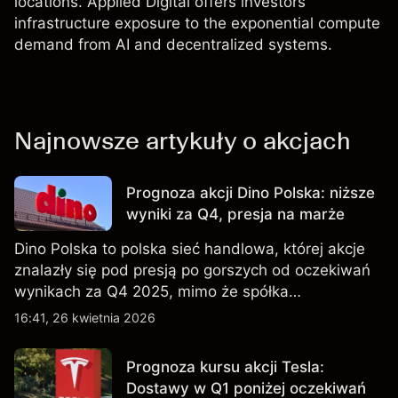
locations. Applied Digital offers investors
infrastructure exposure to the exponential compute
demand from AI and decentralized systems.
Najnowsze artykuły o akcjach
Prognoza akcji Dino Polska: niższe
wyniki za Q4, presja na marże
Dino Polska to polska sieć handlowa, której akcje
znalazły się pod presją po gorszych od oczekiwań
wynikach za Q4 2025, mimo że spółka
kontynuowała rozwój sieci sklepów w Q1 2026.
16:41, 26 kwietnia 2026
Wyniki osiągnięte w przeszłości nie są
wiarygodnym wskaźnikiem przyszłych rezultatów.
Prognoza kursu akcji Tesla:
Dostawy w Q1 poniżej oczekiwań