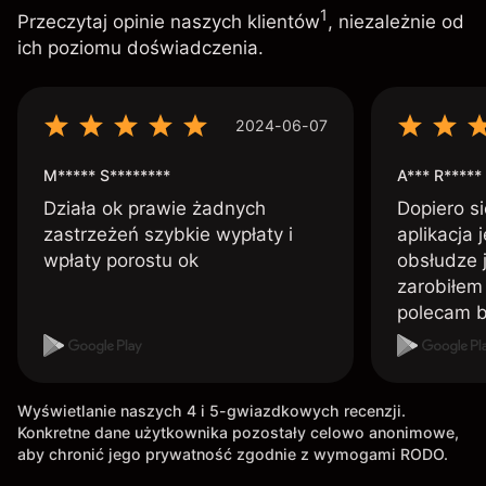
1
Przeczytaj opinie naszych klientów
, niezależnie od
ich poziomu doświadczenia.
2024-06-07
M***** S********
A*** R*****
Działa ok prawie żadnych
Dopiero si
zastrzeżeń szybkie wypłaty i
aplikacja 
wpłaty porostu ok
obsłudze 
zarobiłem 
polecam 
Wyświetlanie naszych 4 i 5-gwiazdkowych recenzji.
Konkretne dane użytkownika pozostały celowo anonimowe,
aby chronić jego prywatność zgodnie z wymogami RODO.