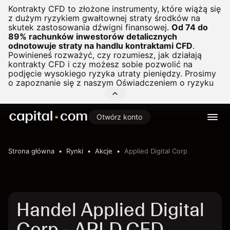
Kontrakty CFD to złożone instrumenty, które wiążą się
z dużym ryzykiem gwałtownej straty środków na
skutek zastosowania dźwigni finansowej.
Od 74 do
89% rachunków inwestorów detalicznych
odnotowuje straty na handlu kontraktami CFD
.
Powinieneś rozważyć, czy rozumiesz, jak działają
kontrakty CFD i czy możesz sobie pozwolić na
podjęcie wysokiego ryzyka utraty pieniędzy. Prosimy
o zapoznanie się z naszym
Oświadczeniem o ryzyku
Otwórz konto
Strona główna
Rynki
Akcje
Applied Digital Corp
Handel Applied Digital
Corp - APLD CFD