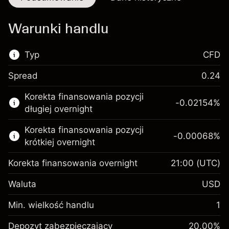
Warunki handlu
Typ
CFD
Spread
0.24
Ten rynek finansowy jest dostępny do handlu
Korekta finansowania pozycji
CFD.
-0.02154
%
długiej overnight
Więcej informacji:
Korekta finansowania pozycji
-0.00068
%
Kontrakty CFD
krótkiej overnight
Korekta finansowania overnight
21:00
(UTC)
Waluta
USD
Depozyt
Min. wielkość handlu
1
zabezpieczający. Twoja
$1,000.00
inwestycja
Depozyt zabezpieczający
20.00
%