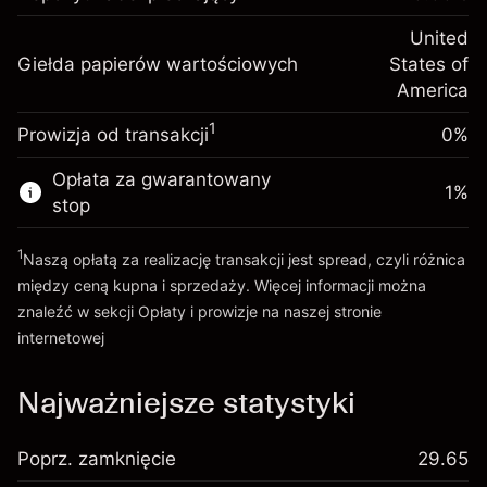
Depozyt
Opłata overnight za
zabezpieczający. Twoja
$1,000.00
-0.02154
United
utrzymanie pozycji
inwestycja
%
Giełda papierów wartościowych
States of
Opłaty od pełnej wartości
(-$1.08)
Opłata overnight za
America
pozycji
-0.000682
utrzymanie pozycji
Rozmiar transakcji z dźwignią ~
$5,000.00
%
1
Prowizja od transakcji
0%
Opłaty od pełnej wartości
Środki z dźwigni ~
$4,000.00
(-$0.03)
pozycji
Opłata za gwarantowany
1
%
Rozmiar transakcji z dźwignią ~
$5,000.00
stop
Idź do platformy
Środki z dźwigni ~
$4,000.00
1
Naszą opłatą za realizację transakcji jest spread, czyli różnica
między ceną kupna i sprzedaży. Więcej informacji można
Idź do platformy
znaleźć w sekcji
Opłaty i prowizje
na naszej stronie
internetowej
Opłaty i Prowizje
Najważniejsze statystyki
Poprz. zamknięcie
29.65