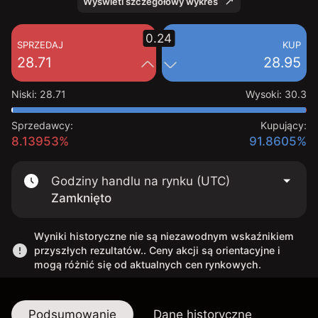
Wyświetl szczegółowy wykres
0.24
SPRZEDAJ
KUP
28.71
28.95
Niski
:
28.71
Wysoki
:
30.3
Sprzedawcy:
Kupujący:
8.13953%
91.8605%
Godziny handlu na rynku (UTC)
Zamknięto
Wyniki historyczne nie są niezawodnym wskaźnikiem
przyszłych rezultatów.. Ceny akcji są orientacyjne i
mogą różnić się od aktualnych cen rynkowych.
Podsumowanie
Dane historyczne