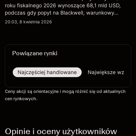
roku fiskalnego 2026 wynoszące 68,1 mld USD,
podczas gdy popyt na Blackwell, warunkowy
eksport H200 do Chin oraz osłabienie szerszego
20:03, 8 kwietnia 2026
sektora technologicznego nadal kształtują
perspektywy akcji.
Powiązane rynki
Najczęściej handlowane
Największe wzrost
Ceny akcji są orientacyjne i mogą różnić się od aktualnych
cen rynkowych.
Opinie i oceny użytkowników