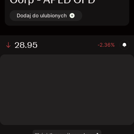
Dodaj do ulubionych
28.95
-2.36%
The chart shows the APLD stock price data over the
last 1 day, with a current price of 28.95, a high of 30.3,
and a low of 28.71.