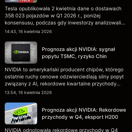
Tesla opublikowała 2 kwietnia dane o dostawach
358 023 pojazdów w Q1 2026 r., poniżej
konsensusu, podczas gdy inwestorzy analizowali
również wzrost zapasów i plany dotyczące
14:43, 16 kwietnia 2026
tańszych modeli EV, w tym nowego SUV-a. Wyniki
osiągnięte w przeszłości nie są wiarygodnym
Prognoza akcji NVIDIA: sygnał
wskaźnikiem przyszłych rezultatów.
popytu TSMC, ryzyko Chin
NVIDIA to amerykański producent chipów, którego
ostatnie ruchy cenowe odzwierciedlają silny popyt
związany z AI, rekordowe kwartalne przychody
oraz utrzymującą się niepewność wokół kontroli
13:54, 16 kwietnia 2026
eksportu do Chin. Poznaj cele NVDA od
zewnętrznych analityków.
Prognoza akcji NVIDIA: Rekordowe
przychody w Q4, eksport H200
NVIDIA odnotowała rekordowe przychody w Q4