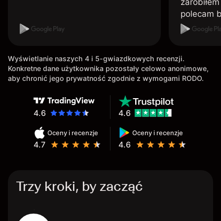
zarobiłem 
polecam 
Wyświetlanie naszych 4 i 5-gwiazdkowych recenzji.
Konkretne dane użytkownika pozostały celowo anonimowe,
aby chronić jego prywatność zgodnie z wymogami RODO.
4.6
4.6
Oceny i recenzje
Oceny i recenzje
4.7
4.6
Trzy kroki, by zacząć