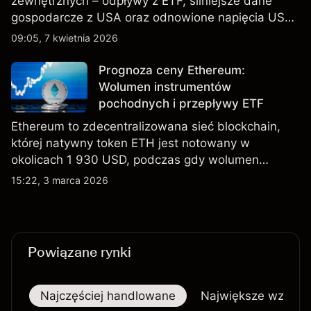
zewnętrznych – odpływy z ETF, silniejsze dane
gospodarcze z USA oraz odnowione napięcia USA–
Iran kształtują akcję cenową na początku kwietnia
09:05, 7 kwietnia 2026
2026 roku. Wyniki osiągnięte w przeszłości nie
stanowią wiarygodnego wskaźnika przyszłych
Prognoza ceny Ethereum:
rezultatów.
Wolumen instrumentów
pochodnych i przepływy ETF
Ethereum to zdecentralizowana sieć blockchain,
której natywny token ETH jest notowany w
okolicach 1 930 USD, podczas gdy wolumen
instrumentów pochodnych przewyższa aktywność
15:22, 3 marca 2026
na rynku spot, a spotowe fundusze ETF na
Ethereum odnotowują mieszane przepływy w
ostatnich miesiącach.
Powiązane rynki
Najczęściej handlowane
Największe wzrost