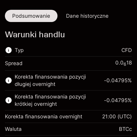
Podsumowanie
Dane historyczne
Warunki handlu
Typ
CFD
0
.0
18
Spread
6
Ten rynek finansowy jest dostępny do handlu
Korekta finansowania pozycji
CFD.
-0.04795
%
długiej overnight
Więcej informacji:
Korekta finansowania pozycji
Kontrakty CFD
-0.04795
%
krótkiej overnight
Korekta finansowania overnight
21:00
(UTC)
Waluta
BTCc