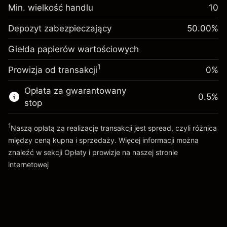
Depozyt
Min. wielkość handlu
10
zabezpieczający. Twoja
1,000
inwestycja
Depozyt zabezpieczający
50.00
%
Depozyt
Opłata overnight za
zabezpieczający. Twoja
1,000
-0.047945
Giełda papierów wartościowych
utrzymanie pozycji
inwestycja
%
Opłaty od pełnej wartości
1
(-0.959)
Prowizja od transakcji
0%
Opłata overnight za
pozycji
-0.047945
utrzymanie pozycji
Rozmiar transakcji z dźwignią ~
2,000
Opłata za gwarantowany
%
0.5
%
Opłaty od pełnej wartości
Środki z dźwigni ~
1,000
(-0.959)
stop
pozycji
Rozmiar transakcji z dźwignią ~
2,000
1
Naszą opłatą za realizację transakcji jest spread, czyli różnica
Idź do platformy
Środki z dźwigni ~
1,000
między ceną kupna i sprzedaży. Więcej informacji można
znaleźć w sekcji
Opłaty i prowizje
na naszej stronie
internetowej
Idź do platformy
Opłaty i Prowizje