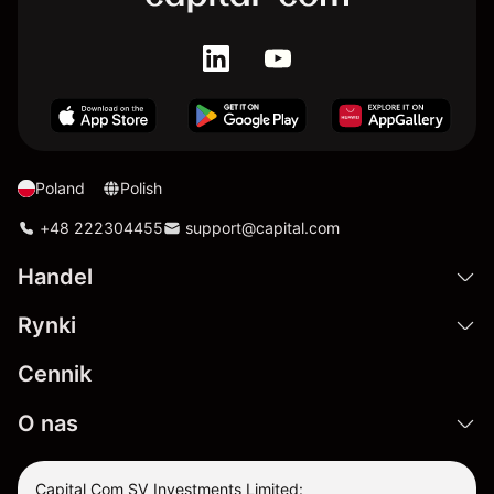
Poland
Polish
+48 222304455
support@capital.com
Handel
Rynki
Cennik
O nas
Capital Com SV Investments Limited: