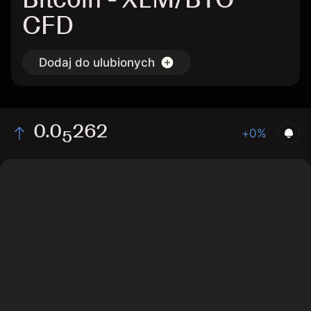
CFD
Dodaj do ulubionych
0
.0
262
+0%
5
The chart displays the XLM/BTC price data over the
last 1 day, with a current rate of 0.00000262, a high of
0.00000255, and a low of 0.00000252.