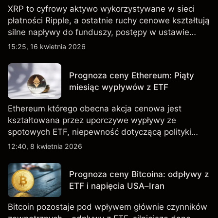
XRP to cyfrowy aktywo wykorzystywane w sieci
płatności Ripple, a ostatnie ruchy cenowe kształtują
silne napływy do funduszy, postępy w ustawie
CLARITY oraz okrągły stół SEC zaplanowany na 16
15:25, 16 kwietnia 2026
kwietnia 2026 r. Wyniki osiągane w przeszłości nie
są wiarygodnym wskaźnikiem przyszłych
Prognoza ceny Ethereum: Piąty
rezultatów.
miesiąc wypływów z ETF
Ethereum którego obecna akcja cenowa jest
kształtowana przez uporczywe wypływy ze
spotowych ETF, niepewność dotyczącą polityki
handlowej USA oraz nadchodzące dane
12:40, 8 kwietnia 2026
makroekonomiczne z USA. Wyniki osiągnięte w
przeszłości nie są wiarygodnym wskaźnikiem
Prognoza ceny Bitcoina: odpływy z
przyszłych rezultatów.
ETF i napięcia USA–Iran
Bitcoin pozostaje pod wpływem głównie czynników