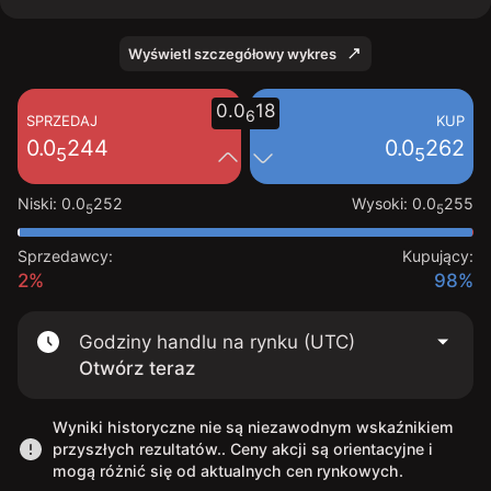
Wyświetl szczegółowy wykres
0
.0
18
6
SPRZEDAJ
KUP
0
.0
244
0
.0
262
5
5
Niski
:
0
.0
252
Wysoki
:
0
.0
255
5
5
Sprzedawcy:
Kupujący:
2%
98%
Godziny handlu na rynku (UTC)
Otwórz teraz
Wyniki historyczne nie są niezawodnym wskaźnikiem
przyszłych rezultatów.. Ceny akcji są orientacyjne i
mogą różnić się od aktualnych cen rynkowych.