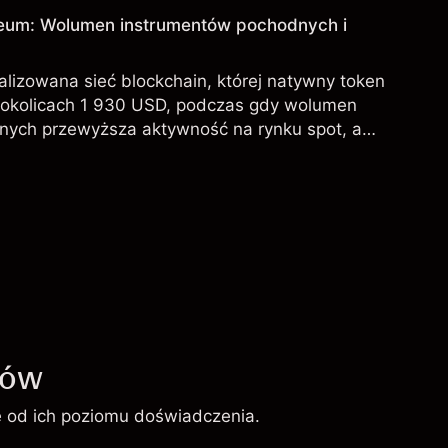
eum: Wolumen instrumentów pochodnych i
lizowana sieć blockchain, której natywny token
 okolicach 1 930 USD, podczas gdy wolumen
nych przewyższa aktywność na rynku spot, a
F na Ethereum odnotowują mieszane przepływy w
ków
ie od ich poziomu doświadczenia.