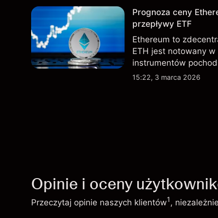
Prognoza ceny Ether
przepływy ETF
Ethereum to zdecentra
ETH jest notowany w
instrumentów pochod
spotowe fundusze ET
15:22, 3 marca 2026
ostatnich miesiącach.
Opinie i oceny użytkowni
1
Przeczytaj opinie naszych klientów
, niezależn