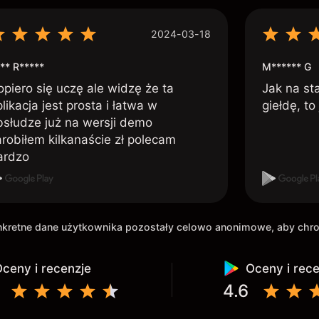
2024-03-18
** R*****
M****** G
opiero się uczę ale widzę że ta
Jak na st
likacja jest prosta i łatwa w
giełdę, to
bsłudze już na wersji demo
arobiłem kilkanaście zł polecam
ardzo
onkretne dane użytkownika pozostały celowo anonimowe, aby ch
ceny i recenzje
Oceny i rec
4.6