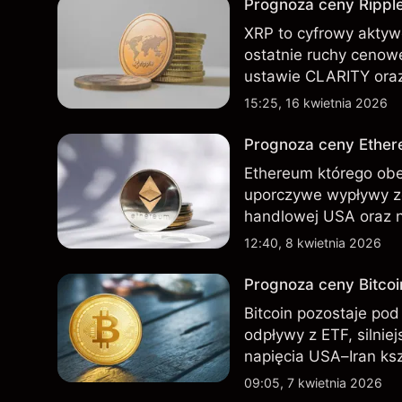
Prognoza ceny Ripple
XRP to cyfrowy aktywo
ostatnie ruchy cenowe
ustawie CLARITY oraz
2026 r. Wyniki osiąg
15:25, 16 kwietnia 2026
przyszłych rezultatów
Prognoza ceny Ether
Ethereum którego obe
uporczywe wypływy ze
handlowej USA oraz 
Wyniki osiągnięte w 
12:40, 8 kwietnia 2026
przyszłych rezultatów
Prognoza ceny Bitcoi
Bitcoin pozostaje po
odpływy z ETF, silni
napięcia USA–Iran ks
roku. Wyniki osiągnię
09:05, 7 kwietnia 2026
wskaźnika przyszłych 