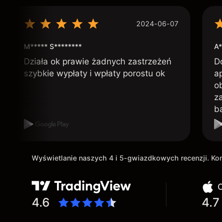
2024-06-07
M***** S********
A*
Działa ok prawie żadnych zastrzeżeń
D
szybkie wypłaty i wpłaty porostu ok
ap
o
z
b
Wyświetlanie naszych 4 i 5-gwiazdkowych recenzji. K
O
4.6
4.7