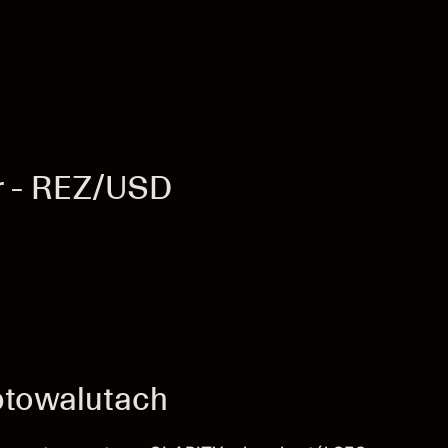
r - REZ/USD
ptowalutach