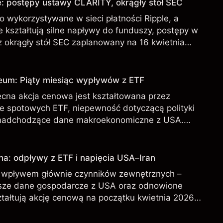
: postępy ustawy CLARITY, okrągły stół SEC
 wykorzystywane w sieci płatności Ripple, a
 kształtują silne napływy do funduszy, postępy w
 okrągły stół SEC zaplanowany na 16 kwietnia
ane w przeszłości nie są wiarygodnym wskaźnikiem
.
eum: Piąty miesiąc wypływów z ETF
cna akcja cenowa jest kształtowana przez
 spotowych ETF, niepewność dotyczącą polityki
nadchodzące dane makroekonomiczne z USA.
przeszłości nie są wiarygodnym wskaźnikiem
.
na: odpływy z ETF i napięcia USA–Iran
d wpływem głównie czynników zewnętrznych –
ejsze dane gospodarcze z USA oraz odnowione
ztałtują akcję cenową na początku kwietnia 2026
te w przeszłości nie stanowią wiarygodnego
rezultatów.