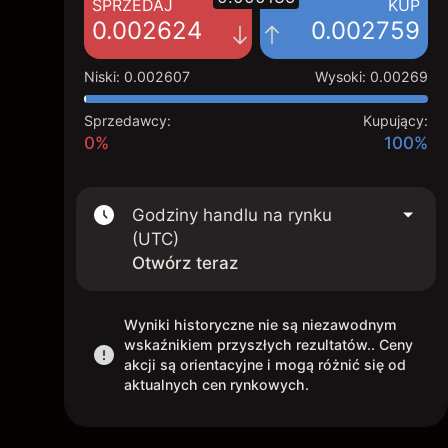
SPRZEDAJ
KUP
0.002624
0.002759
Niski
:
0.002607
Wysoki
:
0.00269
Sprzedawcy:
Kupujący:
0%
100%
Godziny handlu na rynku
(UTC)
Otwórz teraz
Wyniki historyczne nie są niezawodnym
wskaźnikiem przyszłych rezultatów.. Ceny
akcji są orientacyjne i mogą różnić się od
aktualnych cen rynkowych.