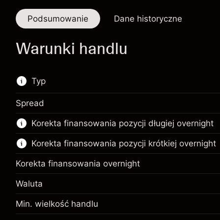
Podsumowanie
Dane historyczne
Warunki handlu
Typ
Spread
Ten instrument finansowy jest dostępny do
Korekta finansowania pozycji długiej overnight
handlu poprzez CFD i opcje knock-out
Korekta finansowania pozycji krótkiej overnight
Więcej informacji:
Kontrakty CFD
Korekta finansowania overnight
Opcje knock-out
Waluta
Min. wielkość handlu
Depozyt zabezpieczający.
$1,000.00