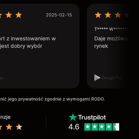
2025-02-15
T***** W***********
art z inwestowaniem w
Daje możliwość po
 jest dobry wybór
rynek
ronić jego prywatność zgodnie z wymogami RODO.
enzje
4.6