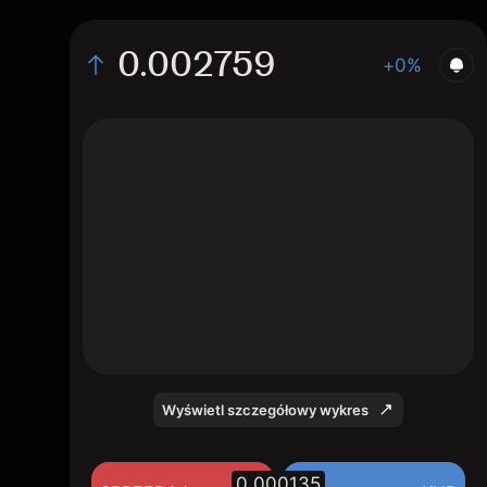
0.002759
+0%
The chart displays the REZ/USD price data
over the last 1 day, with a current rate of
0.002759, a high of 0.00269, and a low of
0.002607.
Wyświetl szczegółowy wykres
0.000135