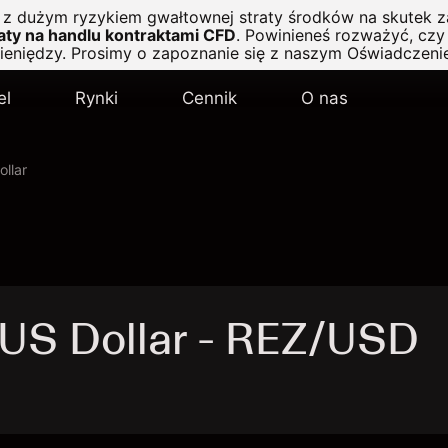
ę z dużym ryzykiem gwałtownej straty środków na skutek z
ty na handlu kontraktami CFD
.
Powinieneś rozważyć, czy 
pieniędzy. Prosimy o zapoznanie się z naszym
Oświadczeni
el
Rynki
Cennik
O nas
llar
 US Dollar - REZ/USD