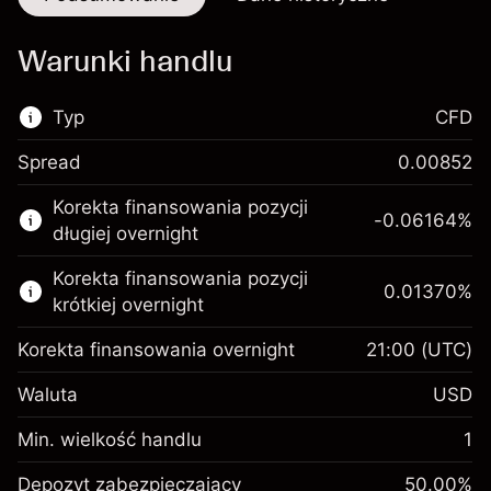
Warunki handlu
Typ
CFD
Spread
0.00852
Ten rynek finansowy jest dostępny do handlu
Korekta finansowania pozycji
CFD.
-0.06164
%
długiej overnight
Więcej informacji:
Korekta finansowania pozycji
0.01370
%
Kontrakty CFD
krótkiej overnight
Korekta finansowania overnight
21:00
(UTC)
Waluta
USD
Depozyt
Min. wielkość handlu
1
zabezpieczający. Twoja
$1,000.00
inwestycja
Depozyt zabezpieczający
50.00
%