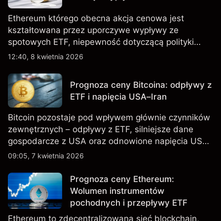
Ethereum którego obecna akcja cenowa jest
kształtowana przez uporczywe wypływy ze
spotowych ETF, niepewność dotyczącą polityki
handlowej USA oraz nadchodzące dane
12:40, 8 kwietnia 2026
makroekonomiczne z USA. Wyniki osiągnięte w
przeszłości nie są wiarygodnym wskaźnikiem
Prognoza ceny Bitcoina: odpływy z
przyszłych rezultatów.
ETF i napięcia USA–Iran
Bitcoin pozostaje pod wpływem głównie czynników
zewnętrznych – odpływy z ETF, silniejsze dane
gospodarcze z USA oraz odnowione napięcia USA–
Iran kształtują akcję cenową na początku kwietnia
09:05, 7 kwietnia 2026
2026 roku. Wyniki osiągnięte w przeszłości nie
stanowią wiarygodnego wskaźnika przyszłych
Prognoza ceny Ethereum:
rezultatów.
Wolumen instrumentów
pochodnych i przepływy ETF
Ethereum to zdecentralizowana sieć blockchain,