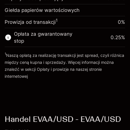
Depozyt
Opłata overnight za
zabezpieczający. Twoja
$1,000.00
-0.061644
Giełda papierów wartościowych
utrzymanie pozycji
inwestycja
%
Opłaty od pełnej wartości
1
(-$1.23)
Prowizja od transakcji
0%
Opłata overnight za
pozycji
0.013699
utrzymanie pozycji
Rozmiar transakcji z dźwignią ~
$2,000.00
Opłata za gwarantowany
%
0.25
%
Opłaty od pełnej wartości
Środki z dźwigni ~
$1,000.00
($0.27)
stop
pozycji
Rozmiar transakcji z dźwignią ~
$2,000.00
1
Naszą opłatą za realizację transakcji jest spread, czyli różnica
Idź do platformy
Środki z dźwigni ~
$1,000.00
między ceną kupna i sprzedaży. Więcej informacji można
znaleźć w sekcji
Opłaty i prowizje
na naszej stronie
internetowej
Idź do platformy
Opłaty i Prowizje
Handel EVAA/USD - EVAA/USD