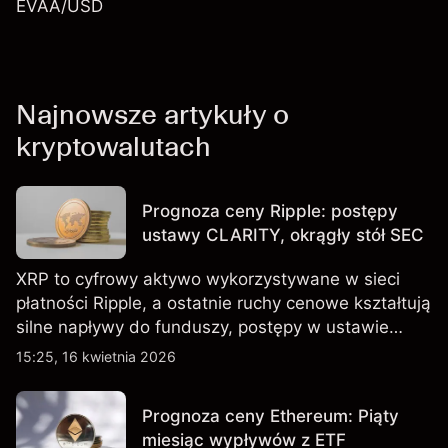
EVAA/USD
Najnowsze artykuły o
kryptowalutach
Prognoza ceny Ripple: postępy
ustawy CLARITY, okrągły stół SEC
XRP to cyfrowy aktywo wykorzystywane w sieci
płatności Ripple, a ostatnie ruchy cenowe kształtują
silne napływy do funduszy, postępy w ustawie
CLARITY oraz okrągły stół SEC zaplanowany na 16
15:25, 16 kwietnia 2026
kwietnia 2026 r. Wyniki osiągane w przeszłości nie
są wiarygodnym wskaźnikiem przyszłych
Prognoza ceny Ethereum: Piąty
rezultatów.
miesiąc wypływów z ETF