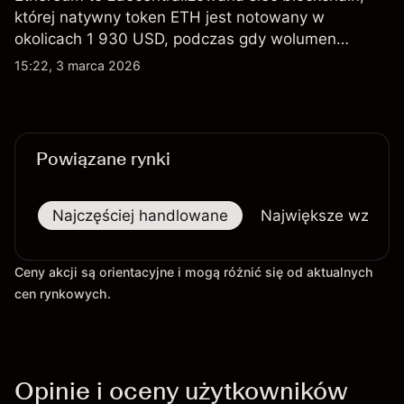
której natywny token ETH jest notowany w
okolicach 1 930 USD, podczas gdy wolumen
instrumentów pochodnych przewyższa aktywność
15:22, 3 marca 2026
na rynku spot, a spotowe fundusze ETF na
Ethereum odnotowują mieszane przepływy w
ostatnich miesiącach.
Powiązane rynki
Najczęściej handlowane
Największe wzrost
Ceny akcji są orientacyjne i mogą różnić się od aktualnych
cen rynkowych.
Opinie i oceny użytkowników