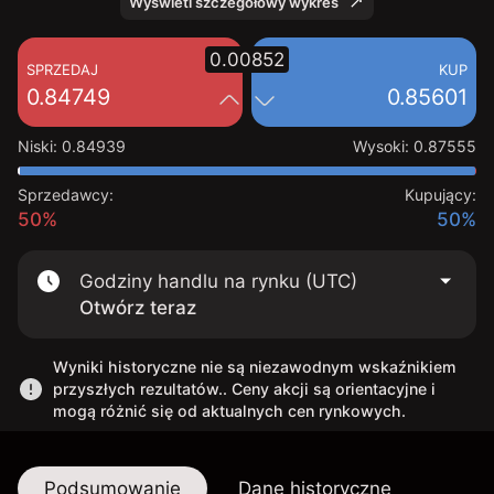
Wyświetl szczegółowy wykres
0.00852
SPRZEDAJ
KUP
0.84749
0.85601
Niski
:
0.84939
Wysoki
:
0.87555
Sprzedawcy:
Kupujący:
50%
50%
Godziny handlu na rynku (UTC)
Otwórz teraz
Wyniki historyczne nie są niezawodnym wskaźnikiem
przyszłych rezultatów.. Ceny akcji są orientacyjne i
mogą różnić się od aktualnych cen rynkowych.
Podsumowanie
Dane historyczne