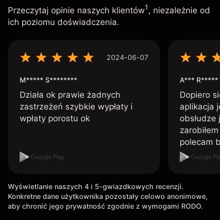
1
Przeczytaj opinie naszych klientów
, niezależnie od
ich poziomu doświadczenia.
2024-06-07
M***** S********
A*** R*****
Działa ok prawie żadnych
Dopiero si
zastrzeżeń szybkie wypłaty i
aplikacja 
wpłaty porostu ok
obsłudze 
zarobiłem 
polecam 
Wyświetlanie naszych 4 i 5-gwiazdkowych recenzji.
Konkretne dane użytkownika pozostały celowo anonimowe,
aby chronić jego prywatność zgodnie z wymogami RODO.