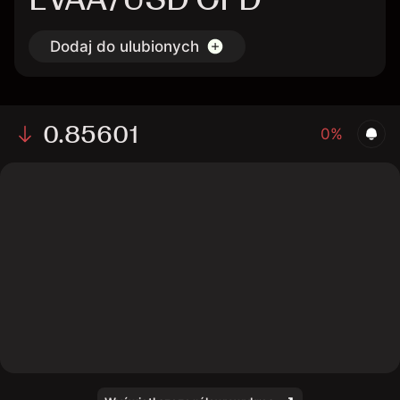
Dodaj do ulubionych
0.85601
0%
The chart displays the EVAA/USD price data over the
last 1 day, with a current rate of 0.85601, a high of
0.87555, and a low of 0.84939.