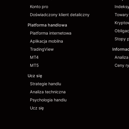
Konto pro
Indeks
Doświadczony klient detaliczny
Towary
Krypto
Platforma handlowa
Obligac
Platforma internetowa
Stopy 
Aplikacja mobilna
TradingView
Informa
MT4
Analiz
MT5
Ceny r
Ucz się
Strategie handlu
Analiza techniczna
Psychologia handlu
Ucz się