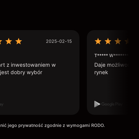
2025-02-15
T***** W***********
art z inwestowaniem w
Daje możliwość po
 jest dobry wybór
rynek
ronić jego prywatność zgodnie z wymogami RODO.