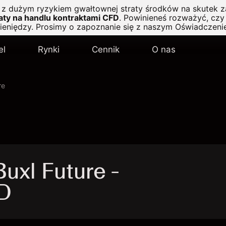
ę z dużym ryzykiem gwałtownej straty środków na skutek z
ty na handlu kontraktami CFD
.
Powinieneś rozważyć, czy 
pieniędzy. Prosimy o zapoznanie się z naszym
Oświadczeni
el
Rynki
Cennik
O nas
re
uxl Future -
D