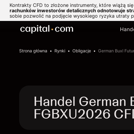
Kontrakty CFD to złożone instrumenty, które wiążą si
rachunków inwestorów detalicznych odnotowuje stra
sobie pozwolić na podjęcie wysokiego ryzyka utraty 
Hand
Strona główna
Rynki
Obligacje
German Buxl Futu
Handel German B
FGBXU2026 CF