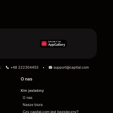
:
+48 222304455
support@capital.com
•
O nas
Kim jesteśmy
O nas
Nasze biura
Czy capital.com jest bezpieczny?