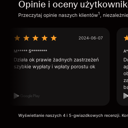
Opinie i oceny użytkowni
1
Przeczytaj opinie naszych klientów
, niezależn
2024-06-07
M***** S********
A*
Działa ok prawie żadnych zastrzeżeń
D
szybkie wypłaty i wpłaty porostu ok
ap
o
z
b
Wyświetlanie naszych 4 i 5-gwiazdkowych recenzji. K