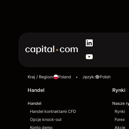
Kraj / Region
:
Poland
Język
:
Polish
•
Handel
Rynki
Handel
Nasze r
Handel kontraktami CFD
Rynki
Opcje knock-out
Forex
Konto demo
Akcje