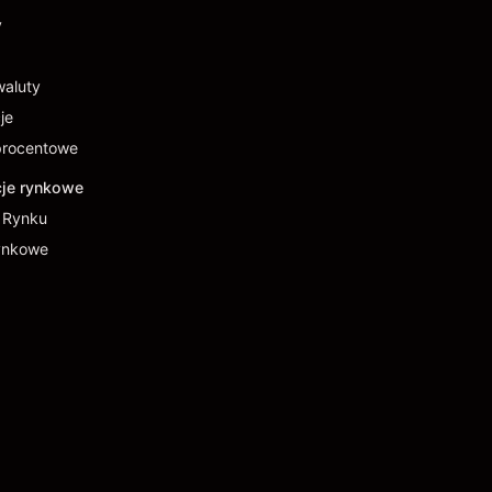
y
waluty
je
procentowe
cje rynkowe
a Rynku
ynkowe