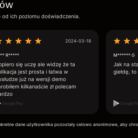
ków
ie od ich poziomu doświadczenia.
2024-03-18
** R*****
M****** G
opiero się uczę ale widzę że ta
Jak na st
likacja jest prosta i łatwa w
giełdę, to
bsłudze już na wersji demo
arobiłem kilkanaście zł polecam
ardzo
onkretne dane użytkownika pozostały celowo anonimowe, aby ch