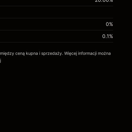
20.00
%
0%
0.1
%
ca między ceną kupna i sprzedaży. Więcej informacji można
j