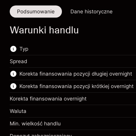
Podsumowanie
Dane historyczne
Warunki handlu
Typ
Spread
Ten rynek finansowy jest dostępny do handlu
Korekta finansowania pozycji długiej overnight
CFD.
Korekta finansowania pozycji krótkiej overnight
Więcej informacji:
Kontrakty CFD
Korekta finansowania overnight
Waluta
Min. wielkość handlu
Depozyt zabezpieczający.
€1,000.00
Twoja inwestycja