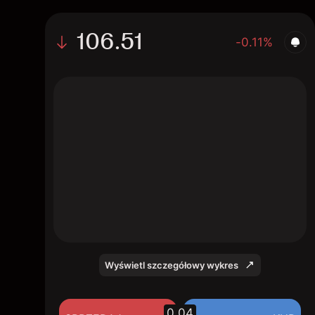
106.51
-0.11%
The chart shows the FGBXU2026 bond
price data over the last 1 day, with a current
price of 106.51, a high of 106.63, and a low
of 106.39.
Wyświetl szczegółowy wykres
0.04