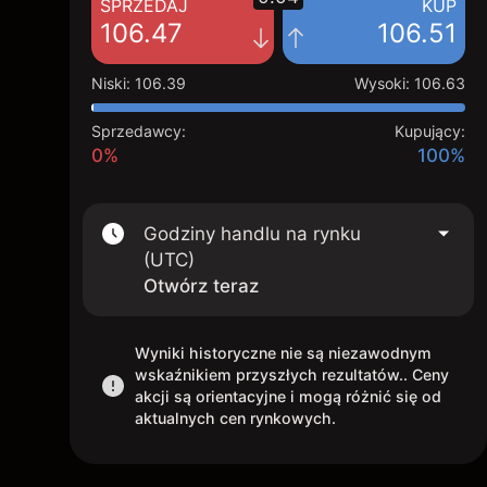
SPRZEDAJ
KUP
106.47
106.51
Niski
:
106.39
Wysoki
:
106.63
Sprzedawcy:
Kupujący:
0%
100%
Godziny handlu na rynku
(UTC)
Otwórz teraz
Wyniki historyczne nie są niezawodnym
wskaźnikiem przyszłych rezultatów.. Ceny
akcji są orientacyjne i mogą różnić się od
aktualnych cen rynkowych.