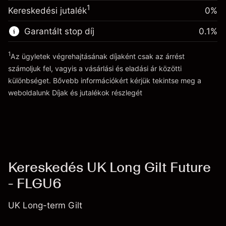
A pozíció teljes értékéből
Tőkeáttételből származó pénz ~
£4,000.00
(-£0.55)
1
Kereskedési jutalék
0%
származó díjak
Ügyletméret tőkeáttétellel ~
£5,000.00
Garantált stop díj
0.1
%
Ugrás a platformra
Tőkeáttételből származó pénz ~
£4,000.00
1
Az ügyletek végrehajtásának díjaként csak az árrést
számoljuk fel, vagyis a vásárlási és eladási ár közötti
Ugrás a platformra
különbséget. Bővebb információkért kérjük tekintse meg a
weboldalunk
Díjak és jutalékok
részlegét
Díjak és jutalékokrészlegét
Kereskedés UK Long Gilt Future
- FLGU6
UK Long-term Gilt