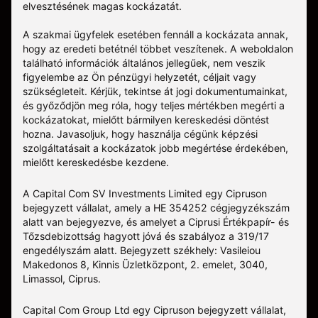
elvesztésének magas kockázatát.
A szakmai ügyfelek esetében fennáll a kockázata annak,
hogy az eredeti betétnél többet veszítenek. A weboldalon
található információk általános jellegűek, nem veszik
figyelembe az Ön pénzügyi helyzetét, céljait vagy
szükségleteit. Kérjük, tekintse át jogi dokumentumainkat,
és győződjön meg róla, hogy teljes mértékben megérti a
kockázatokat, mielőtt bármilyen kereskedési döntést
hozna. Javasoljuk, hogy használja cégünk képzési
szolgáltatásait a kockázatok jobb megértése érdekében,
mielőtt kereskedésbe kezdene.
A Capital Com SV Investments Limited egy Cipruson
bejegyzett vállalat, amely a HE 354252 cégjegyzékszám
alatt van bejegyezve, és amelyet a Ciprusi Értékpapír- és
Tőzsdebizottság hagyott jóvá és szabályoz a 319/17
engedélyszám alatt. Bejegyzett székhely: Vasileiou
Makedonos 8, Kinnis Üzletközpont, 2. emelet, 3040,
Limassol, Ciprus.
Capital Com Group Ltd egy Cipruson bejegyzett vállalat,