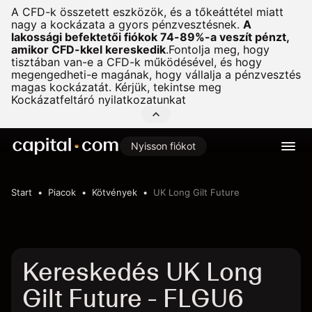
A CFD-k összetett eszközök, és a tőkeáttétel miatt
nagy a kockázata a gyors pénzvesztésnek.
A
lakossági befektetői fiókok 74-89%-a veszít pénzt,
amikor CFD-kkel kereskedik
.
Fontolja meg, hogy
tisztában van-e a CFD-k működésével, és hogy
megengedheti-e magának, hogy vállalja a pénzvesztés
magas kockázatát. Kérjük, tekintse meg
Kockázatfeltáró nyilatkozatunkat
Nyisson fiókot
Start
Piacok
Kötvények
UK Long Gilt Future
Kereskedés UK Long
Gilt Future - FLGU6