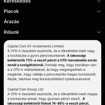
Kereskedés
Piacok
Árazás
Rólunk
Capital Com SV Investments Limited:
A CFD-k összetett eszközök, és a tőkeáttétel miatt nagy
a kockázata a gyors pénzvesztésnek.
A lakossági
befektetők 73%-a veszít pénzt a CFD-kereskedés során
ennél a szolgáltatónál.
.
Fontolja meg, hogy tisztában van-
e a CFD-k működésével, és hogy megengedheti-e
magának, hogy vállalja a pénzvesztés magas kockázatát.
Kérjük, tekintse meg
Kockázatfeltáró nyilatkozatunkat
Capital Com Group Ltd:
A CFD-k összetett eszközök, és a tőkeáttétel miatt magas
a kockázata annak, hogy gyorsan pénzt veszít.
A
lakossági befektetői fiókok 74-89%-a veszít pénzt,