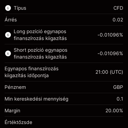
Típus
CFD
Árrés
0.02
Ez a pénzügyi piac elérhető CFD
Long pozíció egynapos
kereskedésre.
-0.01096
%
finanszírozás kiigazítás
Bővebb információk:
Short pozíció egynapos
-0.01096
%
CFD-k
finanszírozás kiigazítás
Egynapos finanszírozás
21:00
(UTC)
kiigazítás időpontja
Pénznem
GBP
Fedezet. A befektetése
£1,000.00
Egynapos finanszírozás
Min kereskedési mennyiség
0.1
-0.01096
kiigazítás
Fedezet. A befektetése
£1,000.00
%
A pozíció teljes értékéből
Margin
20.00
%
(-£0.55)
Egynapos finanszírozás
származó díjak
-0.01096
Értéktőzsde
kiigazítás
Ügyletméret tőkeáttétellel ~
£5,000.00
%