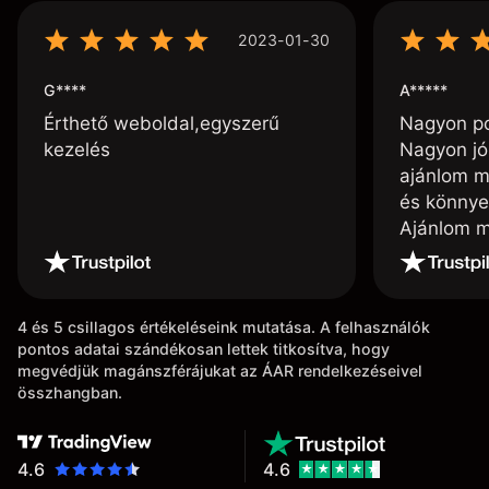
2023-01-30
G****
A*****
Érthető weboldal,egyszerű
Nagyon poz
kezelés
Nagyon jó
ajánlom m
és könnye
Ajánlom m
4 és 5 csillagos értékeléseink mutatása. A felhasználók
pontos adatai szándékosan lettek titkosítva, hogy
megvédjük magánszférájukat az ÁAR rendelkezéseivel
összhangban.
4.6
4.6