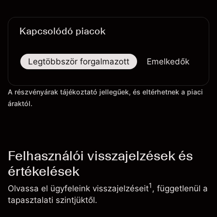
Kapcsolódó piacok
Legtöbbször forgalmazott
Emelkedők
Es
A részvényárak tájékoztató jellegűek, és eltérhetnek a piaci
áraktól.
Felhasználói visszajelzések és
értékelések
1
Olvassa el ügyfeleink visszajelzéseit
, függetlenül a
tapasztalati szintjüktől.