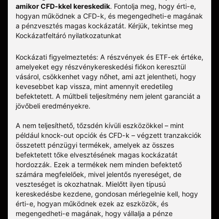
amikor CFD-kkel kereskedik
. Fontolja meg, hogy érti-e,
hogyan működnek a CFD-k, és megengedheti-e magának
a pénzvesztés magas kockázatát.
Kérjük, tekintse meg
Kockázatfeltáró nyilatkozatunkat
Kockázati figyelmeztetés: A részvények és ETF-ek értéke,
amelyeket egy részvénykereskedési fiókon keresztül
vásárol, csökkenhet vagy nőhet, ami azt jelentheti, hogy
kevesebbet kap vissza, mint amennyit eredetileg
befektetett. A múltbeli teljesítmény nem jelent garanciát a
jövőbeli eredményekre.
A nem teljesíthető, tőzsdén kívüli eszközökkel – mint
például knock-out opciók és CFD-k – végzett tranzakciók
összetett pénzügyi termékek, amelyek az összes
befektetett tőke elvesztésének magas kockázatát
hordozzák. Ezek a termékek nem minden befektető
számára megfelelőek, mivel jelentős nyereséget, de
veszteséget is okozhatnak. Mielőtt ilyen típusú
kereskedésbe kezdene, gondosan mérlegelnie kell, hogy
érti-e, hogyan működnek ezek az eszközök, és
megengedheti-e magának, hogy vállalja a pénze